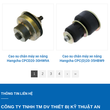
Cao su chân máy xe nâng
Cao su chân máy xe nâng
Hangcha CPCD20-30HW9A
Hangcha CPC(D)20-35HBW9
1
2
3
4
›
››
THÔNG TIN LIÊN HỆ
CÔNG TY TNHH TM DV THIẾT BỊ KỸ THUẬT AN