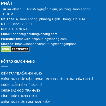
PHÁT
Trụ sở chính :
818/1/5 Nguyễn Kiệm, phường Hạnh Thông,
TP.HCM
ĐKD :
5/14 Hạnh Thông, phường Hạnh Thông, TP.HCM
ĐT :
02 822 129 021
DĐ:
0915 070 603
Emai
l :
anphat@phutungxenang.com
Website:
https://sieuthiphutungxenang.com
Shopee
: https://shopee.vn/phutungxenanganphat
HỖ TRỢ KHÁCH HÀNG
KIỂM TRA YÊU CẦU HỎI HÀNG
CHÍNH SÁCH BẢO MẬT THÔNG TIN CHO KHÁCH HÀNG CỦA AN PHÁT
HƯỚNG DẪN LIÊN HỆ BÁO GIÁ
CHÍNH SÁCH ĐỔI TRẢ HÀNG
HÌNH THỨC THANH TOÁN
CHÍNH SÁCH BẢO HÀNH SẢN PHẨM