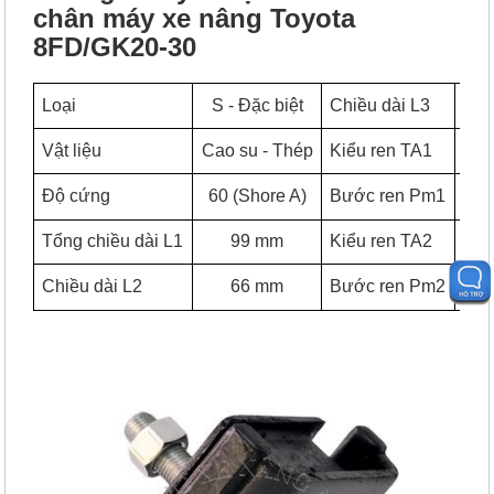
chân máy xe nâng Toyota
8FD/GK20-30
Loại
S - Đặc biệt
Chiều dài L3
Vật liệu
Cao su - Thép
Kiểu ren TA1
M12
Độ cứng
60 (Shore A)
Bước ren Pm1
Tổng chiều dài L1
99 mm
Kiểu ren TA2
M12
Chiều dài L2
66 mm
Bước ren Pm2