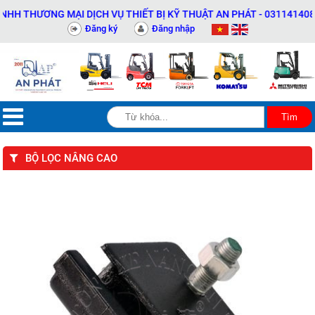
ƠNG MẠI DỊCH VỤ THIẾT BỊ KỸ THUẬT AN PHÁT - 0311414081
Đăng ký
Đăng nhập
BỘ LỌC NÂNG CAO