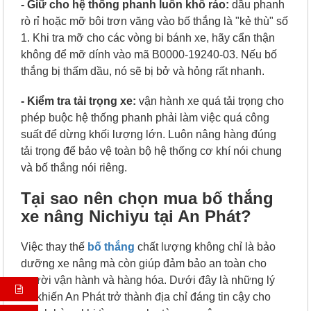
- Giữ cho hệ thống phanh luôn khô ráo:
d
ầu phanh
rò rỉ hoặc mỡ bôi trơn văng vào bố thắng là "kẻ thù" số
1. Khi tra mỡ cho các vòng bi bánh xe, hãy cẩn thận
không để mỡ dính vào mã B0000-19240-03. Nếu bố
thắng bị thấm dầu, nó sẽ bị bở và hỏng rất nhanh.
- Kiểm tra tải trọng xe:
v
ận hành xe quá tải trọng cho
phép buộc hệ thống phanh phải làm việc quá công
suất để dừng khối lượng lớn. Luôn nâng hàng đúng
tải trọng để bảo vệ toàn bộ hệ thống cơ khí nói chung
và bố thắng nói riêng.
Tại sao nên chọn mua bố thắng
xe nâng Nichiyu tại An Phát?
Việc thay thế
bố thắng
chất lượng không chỉ là bảo
dưỡng xe nâng mà còn giúp đảm bảo an toàn cho
người vận hành và hàng hóa. Dưới đây là những lý
do khiến An Phát trở thành địa chỉ đáng tin cậy cho