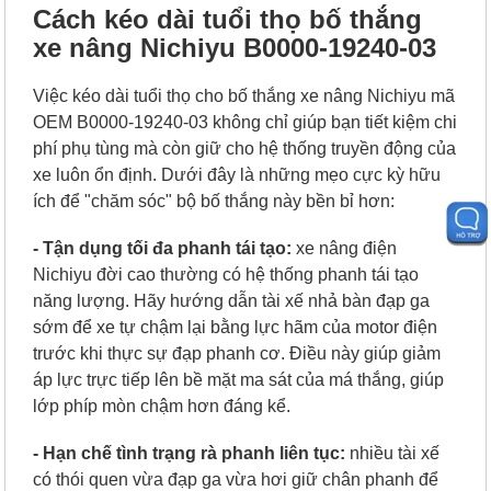
Cách kéo dài tuổi thọ bố thắng
xe nâng Nichiyu B0000-19240-03
Việc kéo dài tuổi thọ cho bố thắng xe nâng Nichiyu mã
OEM B0000-19240-03 không chỉ giúp bạn tiết kiệm chi
phí phụ tùng mà còn giữ cho hệ thống truyền động của
xe luôn ổn định. Dưới đây là những mẹo cực kỳ hữu
ích để "chăm sóc" bộ bố thắng này bền bỉ hơn:
- Tận dụng tối đa phanh tái tạo:
x
e nâng điện
Nichiyu đời cao thường có hệ thống phanh tái tạo
năng lượng. Hãy hướng dẫn tài xế nhả bàn đạp ga
sớm để xe tự chậm lại bằng lực hãm của motor điện
trước khi thực sự đạp phanh cơ. Điều này giúp giảm
áp lực trực tiếp lên bề mặt ma sát của má thắng, giúp
lớp phíp mòn chậm hơn đáng kể.
-
Hạn chế tình trạng rà phanh liên tục:
n
hiều tài xế
có thói quen vừa đạp ga vừa hơi giữ chân phanh để