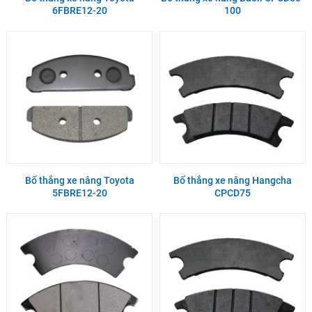
6FBRE12-20
100
Bố thắng xe nâng Toyota
Bố thắng xe nâng Hangcha
5FBRE12-20
CPCD75