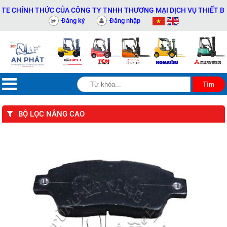
NH THỨC CỦA CÔNG TY TNHH THƯƠNG MẠI DỊCH VỤ THIẾT BỊ KỸ THU
Đăng ký
Đăng nhập
BỘ LỌC NÂNG CAO