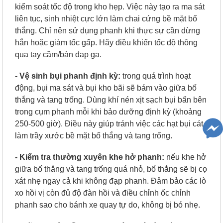
kiểm soát tốc độ trong kho hẹp. Việc này tạo ra ma sát
liên tục, sinh nhiệt cực lớn làm chai cứng bề mặt bố
thắng. Chỉ nên sử dụng phanh khi thực sự cần dừng
hẳn hoặc giảm tốc gấp. Hãy điều khiển tốc độ thông
qua tay cầm/bàn đạp ga.
- Vệ sinh bụi phanh định kỳ:
t
rong quá trình hoạt
động, bụi ma sát và bụi kho bãi sẽ bám vào giữa bố
thắng và tang trống. Dùng khí nén xịt sạch bụi bẩn bên
trong cụm phanh mỗi khi bảo dưỡng định kỳ (khoảng
250-500 giờ). Điều này giúp tránh việc các hạt bụi cát
làm trầy xước bề mặt bố thắng và tang trống.
- Kiểm tra thường xuyên khe hở phanh:
n
ếu khe hở
giữa bố thắng và tang trống quá nhỏ, bố thắng sẽ bị cọ
xát nhẹ ngay cả khi không đạp phanh. Đảm bảo các lò
xo hồi vị còn đủ độ đàn hồi và điều chỉnh ốc chỉnh
phanh sao cho bánh xe quay tự do, không bị bó nhẹ.