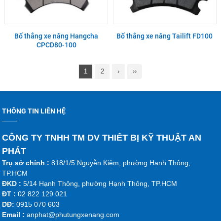
Bố thắng xe nâng Hangcha
Bố thắng xe nâng Tailift FD100
CPCD80-100
1
2
›
››
THÔNG TIN LIÊN HỆ
CÔNG TY TNHH TM DV THIẾT BỊ KỸ THUẬT AN
PHÁT
Trụ sở chính :
818/1/5 Nguyễn Kiệm, phường Hạnh Thông,
TP.HCM
ĐKD :
5/14 Hạnh Thông, phường Hạnh Thông, TP.HCM
ĐT :
02 822 129 021
DĐ:
0915 070 603
Emai
l :
anphat@phutungxenang.com