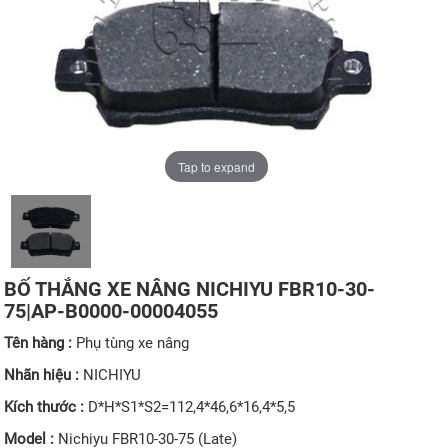
Tap to expand
BỐ THẮNG XE NÂNG NICHIYU FBR10-30-
75|AP-B0000-00004055
Tên hàng :
Phụ tùng xe nâng
Nhãn hiệu :
NICHIYU
Kích thước :
D*H*S1*S2=112,4*46,6*16,4*5,5
Model :
Nichiyu FBR10-30-75 (Late)