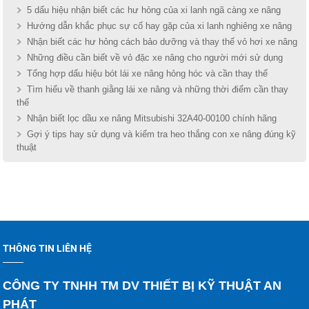
5 dấu hiệu nhận biết các hư hỏng của xi lanh ngã càng xe nâng
Hướng dẫn khắc phục sự cố hay gặp của xi lanh nghiêng xe nâng
Nhận biết các hư hỏng cách bảo dưỡng và thay thế vỏ hơi xe nâng
Những điều cần biết về vỏ đặc xe nâng cho người mới sử dụng
Tổng hợp dấu hiệu bót lái xe nâng hỏng hóc và cần thay thế
Tìm hiểu về thanh giằng lái xe nâng và những thời điểm cần thay
thế
Nhận biết lọc dầu xe nâng Mitsubishi 32A40-00100 chính hãng
Gợi ý tips hay sử dụng và kiểm tra heo thắng con xe nâng đúng kỹ
thuật
THÔNG TIN LIÊN HỆ
CÔNG TY TNHH TM DV THIẾT BỊ KỸ THUẬT AN
PHÁT