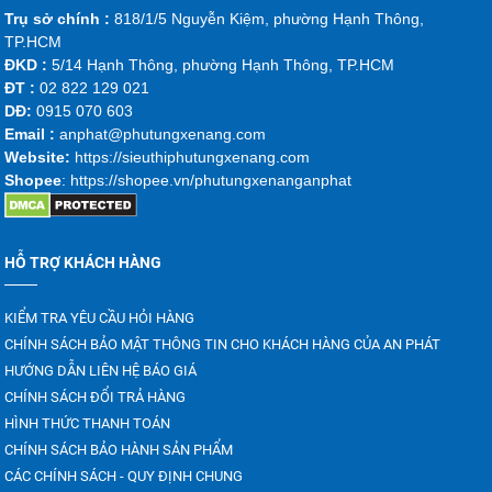
Trụ sở chính :
818/1/5 Nguyễn Kiệm, phường Hạnh Thông,
TP.HCM
ĐKD :
5/14 Hạnh Thông, phường Hạnh Thông, TP.HCM
ĐT :
02 822 129 021
DĐ:
0915 070 603
Emai
l :
anphat@phutungxenang.com
Website:
https://sieuthiphutungxenang.com
Shopee
: https://shopee.vn/phutungxenanganphat
HỖ TRỢ KHÁCH HÀNG
KIỂM TRA YÊU CẦU HỎI HÀNG
CHÍNH SÁCH BẢO MẬT THÔNG TIN CHO KHÁCH HÀNG CỦA AN PHÁT
HƯỚNG DẪN LIÊN HỆ BÁO GIÁ
CHÍNH SÁCH ĐỔI TRẢ HÀNG
HÌNH THỨC THANH TOÁN
CHÍNH SÁCH BẢO HÀNH SẢN PHẨM
CÁC CHÍNH SÁCH - QUY ĐỊNH CHUNG