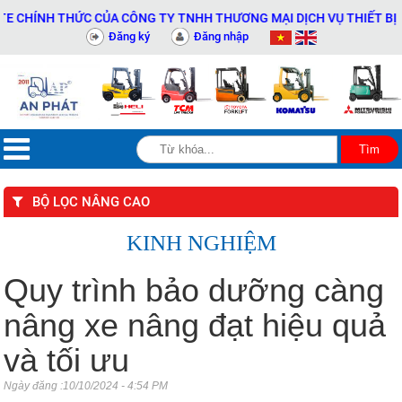
THỨC CỦA CÔNG TY TNHH THƯƠNG MẠI DỊCH VỤ THIẾT BỊ KỸ THUẬT 
Đăng ký
Đăng nhập
BỘ LỌC NÂNG CAO
KINH NGHIỆM
Quy trình bảo dưỡng càng
nâng xe nâng đạt hiệu quả
và tối ưu
Ngày đăng :10/10/2024 - 4:54 PM