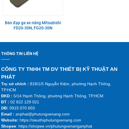
Bàn đạp ga xe nâng Mitsubishi
FD20-30N, FG20-30N
THÔNG TIN LIÊN HỆ
CÔNG TY TNHH TM DV THIẾT BỊ KỸ THUẬT AN
PHÁT
Trụ sở chính :
818/1/5 Nguyễn Kiệm, phường Hạnh Thông,
TP.HCM
ĐKD :
5/14 Hạnh Thông, phường Hạnh Thông, TP.HCM
ĐT :
02 822 129 021
DĐ:
0915 070 603
Emai
l :
anphat@phutungxenang.com
Website:
https://sieuthiphutungxenang.com
Shopee
: https://shopee.vn/phutungxenanganphat