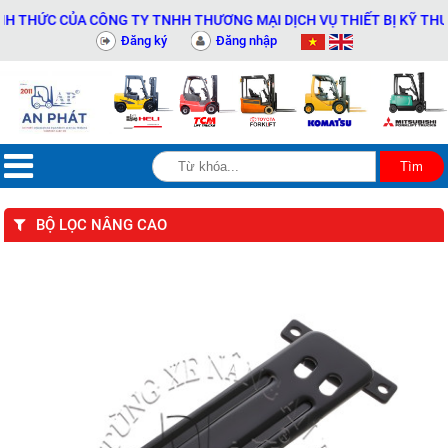
ỨC CỦA CÔNG TY TNHH THƯƠNG MẠI DỊCH VỤ THIẾT BỊ KỸ THUẬT AN
Đăng ký
Đăng nhập
BỘ LỌC NÂNG CAO