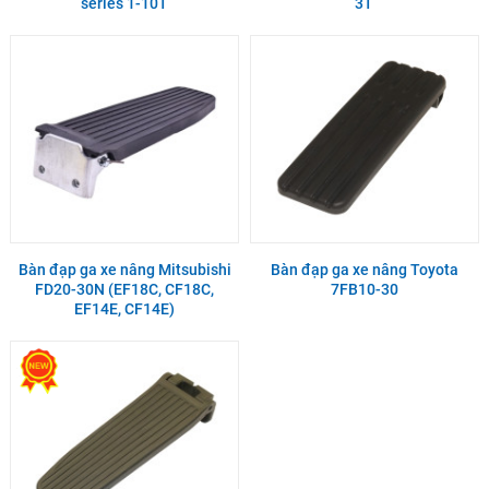
series 1-10T
3T
Bàn đạp ga xe nâng Mitsubishi
Bàn đạp ga xe nâng Toyota
FD20-30N (EF18C, CF18C,
7FB10-30
EF14E, CF14E)