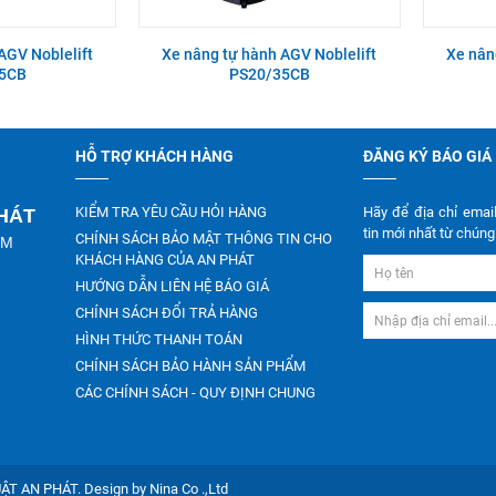
AGV Noblelift
Xe nâng tự hành AGV Noblelift
Xe nân
5CB
PS20/35CB
HỖ TRỢ KHÁCH HÀNG
ĐĂNG KÝ BÁO GIÁ
KIỂM TRA YÊU CẦU HỎI HÀNG
Hãy để địa chỉ emai
PHÁT
tin mới nhất từ chúng 
CHÍNH SÁCH BẢO MẬT THÔNG TIN CHO
CM
KHÁCH HÀNG CỦA AN PHÁT
HƯỚNG DẪN LIÊN HỆ BÁO GIÁ
CHÍNH SÁCH ĐỔI TRẢ HÀNG
HÌNH THỨC THANH TOÁN
CHÍNH SÁCH BẢO HÀNH SẢN PHẨM
CÁC CHÍNH SÁCH - QUY ĐỊNH CHUNG
4TNV94/4TNV98
 AN PHÁT. Design by Nina Co .,Ltd