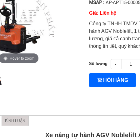
MSAP :
AP-APT15-0000
Giá: Liên hệ
Công ty TNHH TMDV TB
hành AGV Noblelift, 1 t
lượng, giá cả cạnh tran
thông tin tiết, quý khác
Hover to zoom
Số lượng
-
HỎI HÀNG
4TNV94/4TNV98
BÌNH LUẬN
Xe nâng tự hành
AGV
Noblelift