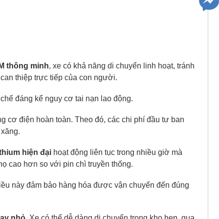
AM
thông minh
, xe có khả năng di chuyển linh hoạt, tránh
an thiệp trực tiếp của con người.
 chế đáng kể nguy cơ tai nạn lao động.
g cơ điện hoàn toàn. Theo đó, các chi phí đầu tư ban
xăng.
ithium hiện đại
hoạt động liên tục trong nhiều giờ
mà
ọ cao hơn so với pin chì truyền thống.
Điều này đảm bảo hàng hóa được vận chuyển đến đúng
uay nhỏ
. Xe có thể dễ dàng di chuyển trong kho hẹp, qua