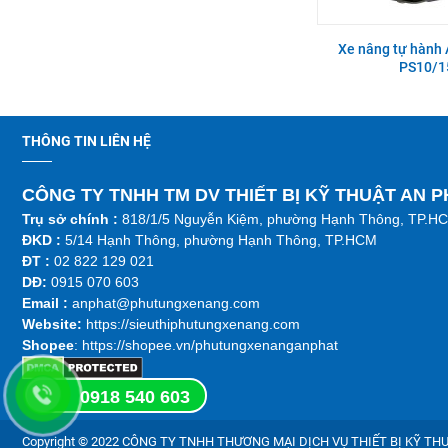
Van điện từ hộp số xe nâng
Bugi sấy xe nâng Mitsubishi
Doosan D20-30S3
Xe nâng tự hành 
S4S, S4Q2
PS10/1
Bugi đánh lửa xe nâng EP
Bơm thủy lực xe nâng TCM
WF491GP
FRB15-6
THÔNG TIN LIÊN HỆ
CÔNG TY TNHH TM DV THIẾT BỊ KỸ THUẬT AN 
Bánh răng bơm thủy lực xe
Khớp bản lề nắp capo xe nâng
Trụ sở chính :
nâng Toyota 1DZ 7-8FD10-30
818/1/5 Nguyễn Kiệm, phường Hạnh Thông, TP.H
Hangcha , FD15~35, FG15~30
ĐKD :
5/14 Hạnh Thông, phường Hạnh Thông, TP.HCM
ĐT :
02 822 129 021
DĐ:
0915 070 603
Đai ốc xe nâng Cascade 55F-
Càng bố thắng xe nâng Toyota
Bộ phớt xi lanh nghiêng xe nâng
Emai
l :
anphat@phutungxenang.com
SSS-A270
7FB20-30, 6-8FD28-30, 6-
TCM FD50-100Z8
8FG28-30, FDZN20-30
Website:
https://sieuthiphutungxenang.com
Shopee
: https://shopee.vn/phutungxenanganphat
Xích xe nâng BL1634/LH3234
Cánh quạt xe nâng Nissan
Motor khởi động xe nâng
13T-15T
TD27
0918 540 603
Yanmar
4D92E/4TNE92/4D94E/4D94LE/4TNE94/4D98E/4TNE98/
Copyright © 2022 CÔNG TY TNHH THƯƠNG MẠI DỊCH VỤ THIẾT BỊ KỸ THUẬT