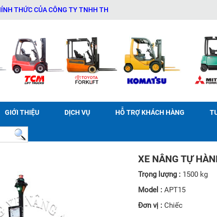
C CỦA CÔNG TY TNHH THƯƠNG MẠI DỊCH VỤ THIẾT BỊ KỸ THUẬT AN 
GIỚI THIỆU
DỊCH VỤ
HỖ TRỢ KHÁCH HÀNG
T
XE NÂNG TỰ HÀN
Trọng lượng :
1500 kg
Model :
APT15
Đơn vị :
Chiếc