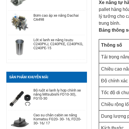
Xe nâng tự h
pallet
hàng hóa
Bơm cao áp xe nâng Dachai
Phớt may ơ bánh trước xe nâng
CA498
Komatsu Kom. FD20-
lý tưởng
cho c
30/-11/-12/-14/-15/-16/-17,FG20-
trung bình.
30/-11/-12/-14/-15/-
Bảng thông s
Lót xi lanh xe nâng Isuzu
Cảm biến lọc dầu xe nâng TCM
C240PKJ, C240PKE, C240PKG,
TD27, QD32
C240PE-15
Thông số
Tải trọng nân
Bạc đạn chặn hông xe nâng
Bình dầu thắng xe nâng TCM
Komatsu FD20-30| -12 -16,
FD20-30Z5, FD10-18T12, FG10-
FB20-30EX8-11
18T12, FG20-30N5
Chiều cao nâ
SẢN PHẨM KHUYỄN MÃI
Độ chính xác
Càng xe nâng Type II A type
Bộ ruột xi lanh ly hợp chính xe
100 * 40 * 1220
nâng Mitsubishi FD10-30),
Tốc độ di ch
FG10-30
Chiều rộng lối
Bình ắc quy xe nâng TCM FB30-
Cao su chân cabin xe nâng
7 TEU FB30
Komatsu FG20- 30- 16, FD20-
Dung lượng
30- 16/ 17
Kích thước