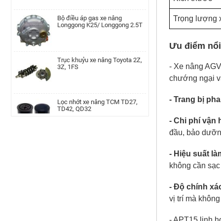
Lọc nhớt xe nâng Nissan TD27,
Bộ điều áp gas xe nâng
TD42, QD32|AP-A-152-
Longgong K25/ Longgong 2.5T
Trọng lượng 
00002077
Ưu điểm
nổi
Cụm bầu lọc gió xe nâng Teu
Trục khuỷu xe nâng Toyota 2Z,
TEU/FD20-30/490
3Z, 1FS
- Xe nâng AG
chướng ngại vậ
Cam xoay xe nâng TEU FD20-35
Lọc nhớt xe nâng TCM TD27,
LH | AP-F36A4-00002010
- Trang bị ph
TD42, QD32
- C
hi phí vận
đầu, bảo dưỡn
Bánh răng trục chân thắng xe
Kim phun xe nâng Hyundai
nâng Linde, 115-02/03, 336-
D4BB,4LB1
02/03, 350, 386, 391, 392, 393,
- Hiệu suất l
394, 396
không cần sạc 
Trụ khung cabin xe nâng Tcm,
Bánh đà xe nâng TCM H20-2/
FD20~30T3CD/CS-A
FG20-30N5, C6 MTM
- Độ chính xá
vị trí mà khôn
Xe nâng điện đứng lái Noblelift
Công tắc đèn xe nâng Heli
- APT15
linh h