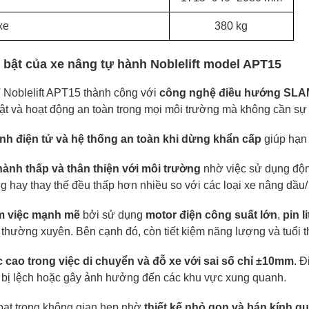
xe
380 kg
 bật của
xe nâng tự hành Noblelift
model
APT15
V
Noblelift APT15
thành công v
ới
công nghệ điều hướng SL
t và hoạt động an toàn trong mọi môi trường
mà không cần sự c
anh điện tử và hệ thống an toàn khi dừng khẩn cấp
giúp hạn
 hành thấp
và thân thiện với môi trường
nhờ việc sử dụng độn
g hay thay thế đều thấp
hơn nhiều so với
các loại
xe nâng dầu/
àm việc mạnh mẽ
bởi s
ử dụng
motor điện
công suất lớn
,
pin l
thường xuyên. Bên cạnh đó, còn tiết kiệm năng lượng và tuổi th
c cao trong việc di chuyển và đỗ xe với
sai số chỉ ±10mm
. 
g bị lệch hoặc gây ảnh hưởng đến các khu vực xung quanh.
oạt trong không gian hẹp nhờ
thiết kế nhỏ gọn và bán kính q