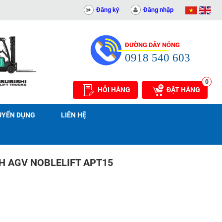
PHÁT - 0311414081
Đăng ký
Đăng nhập
ĐƯỜNG DÂY NÓNG
0918 540 603
0
HỎI HÀNG
ĐẶT HÀNG
UYỂN DỤNG
LIÊN HỆ
H AGV NOBLELIFT APT15