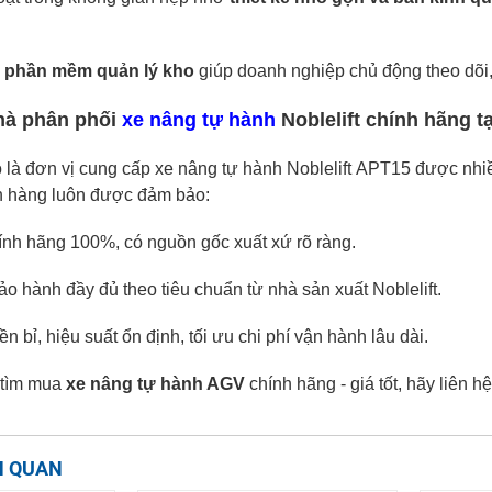
ới phần mềm quản lý kho
giúp doanh nghiệp chủ động theo dõi,
hà phân phối
xe
nâng
tự hành
Noblelift chính hãng t
o
là
đơn vị
cung cấp xe nâng
tự hành
Noblelift
APT15
được nhiề
h hàng luôn được đảm bảo:
ính hãng
100%
, có nguồn gốc xuất xứ rõ ràng.
ảo hành đầy đủ theo tiêu chuẩn
từ
nhà sản xuất
Noblelift.
ền bỉ, hiệu suất ổn định,
tối ưu chi phí vận hành lâu dài.
 tìm mua
xe nâng tự hành
AGV
chính hãng - giá tốt, hãy liên h
N QUAN