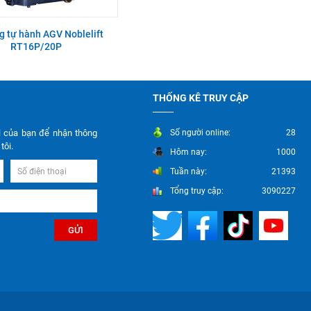
g tự hành AGV Noblelift
RT16P/20P
THỐNG KÊ TRUY CẬP
l của bạn để nhận thông
Số người online:
28
tôi.
Hôm nay:
1000
Tuần này:
21393
Tổng truy cập:
3090227