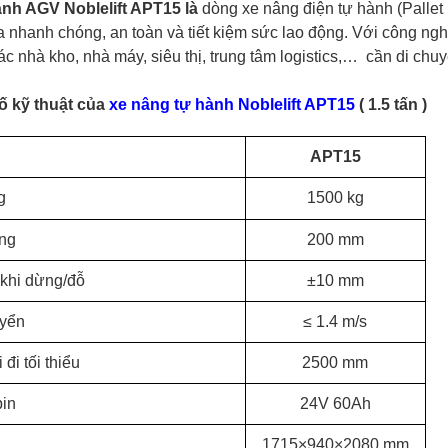
ành
AGV
Noblelift APT15 là
dòng xe nâng điện tự hành (Pallet
 nhanh chóng, an toàn và tiết kiệm sức lao động. Với công ng
ác nhà kho, nhà máy
, siêu thị,
trung tâm logistics
,…
cần di chuy
ố kỹ thuật của
x
e nâng tự hành Noblelift APT15
( 1.5 tấn )
APT15
g
1500 kg
ng
200 mm
 khi dừng/đỗ
±10 mm
uyển
≤ 1.4 m/s
 đi tối thiểu
2500 mm
pin
24V 60Ah
1715×940×2080 mm