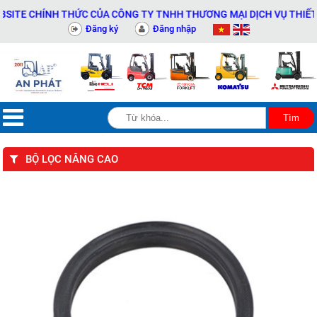
TE CHÍNH THỨC CỦA CÔNG TY TNHH THƯƠNG MẠI DỊCH VỤ THIẾT BỊ 
Đăng ký
Đăng nhập
BỘ LỌC NÂNG CAO