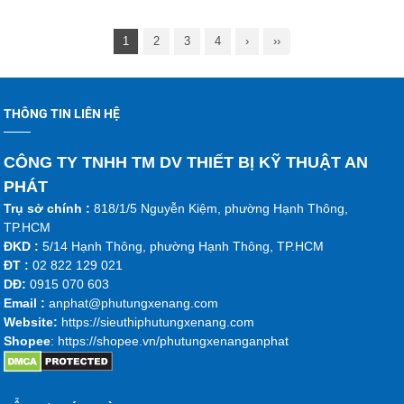
1
2
3
4
›
››
THÔNG TIN LIÊN HỆ
CÔNG TY TNHH TM DV THIẾT BỊ KỸ THUẬT AN
PHÁT
Trụ sở chính :
818/1/5 Nguyễn Kiệm, phường Hạnh Thông,
TP.HCM
ĐKD :
5/14 Hạnh Thông, phường Hạnh Thông, TP.HCM
ĐT :
02 822 129 021
DĐ:
0915 070 603
Emai
l :
anphat@phutungxenang.com
Website:
https://sieuthiphutungxenang.com
Shopee
: https://shopee.vn/phutungxenanganphat