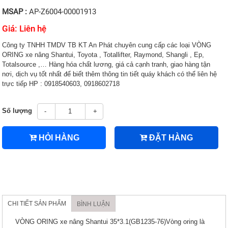
MSAP :
AP-Z6004-00001913
Giá: Liên hệ
Công ty TNHH TMDV TB KT An Phát chuyên cung cấp các loại VÒNG
ORING xe nâng Shantui, Toyota , Totallifter, Raymond, Shangli , Ep,
Totalsource ,… Hàng hóa chất lương, giá cả cạnh tranh, giao hàng tận
nơi, dịch vụ tốt nhất để biết thêm thông tin tiết quáy khách có thể liên hệ
trực tiếp HP : 0918540603, 0918602718
Số lượng
-
+
HỎI HÀNG
ĐẶT HÀNG
CHI TIẾT SẢN PHẨM
BÌNH LUẬN
VÒNG ORING xe nâng Shantui 35*3.1(GB1235-76)Vòng oring là