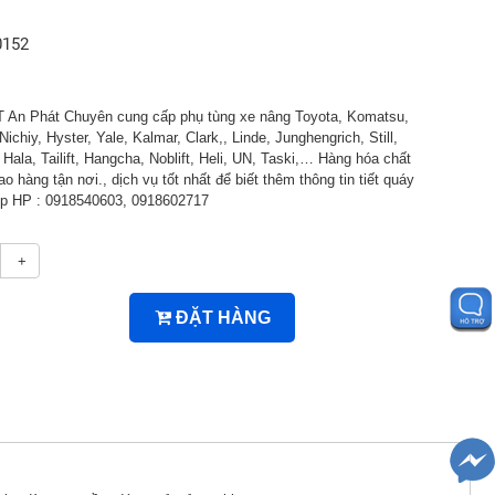
0152
An Phát Chuyên cung cấp phụ tùng xe nâng Toyota, Komatsu,
Nichiy, Hyster, Yale, Kalmar, Clark,, Linde, Junghengrich, Still,
ala, Tailift, Hangcha, Noblift, Heli, UN, Taski,… Hàng hóa chất
ao hàng tận nơi., dịch vụ tốt nhất để biết thêm thông tin tiết quáy
tiếp HP : 0918540603, 0918602717
+
ĐẶT HÀNG