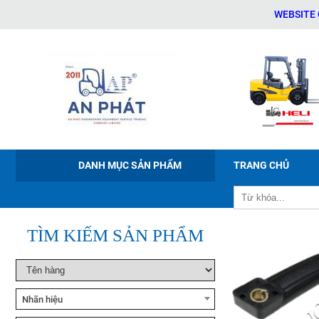
WEBSITE CHÍN
Xe nâng tay điện Noblelift
PWB-150/200/300
DANH MỤC SẢN PHẨM
TRANG CHỦ
Xe nâng điện ngồi lái Noblelift
CPD20-38
TÌM KIẾM SẢN PHẨM
Xe nâng bán tự động Noblelift
ESFH10
Nhãn hiệu
Xe nâng tay cao Noblelift
SFH10/15