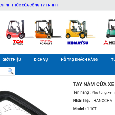
H THỨC CỦA CÔNG TY TNHH THƯƠNG MẠI DỊCH VỤ THIẾT BỊ KỸ THUẬ
GIỚI THIỆU
DỊCH VỤ
HỖ TRỢ KHÁCH HÀNG
T
TAY NẮM CỬA XE
Tên hàng :
Phụ tùng xe 
Nhãn hiệu :
HANGCHA
Model :
1-10T