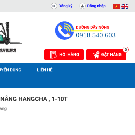
T AN PHÁT - 0311414081
Đăng ký
Đăng nhập
ĐƯỜNG DÂY NÓNG
0918 540 603
0
HỎI HÀNG
ĐẶT HÀNG
UYỂN DỤNG
LIÊN HỆ
 NÂNG HANGCHA , 1-10T
nâng