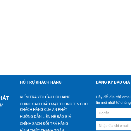
HỖ TRỢ KHÁCH HÀNG
ĐĂNG KÝ BÁO GIÁ
KIỂM TRA YÊU CẦU HỎI HÀNG
Hãy để địa chỉ emai
PHÁT
tin mới nhất từ chúng 
CHÍNH SÁCH BẢO MẬT THÔNG TIN CHO
CM
KHÁCH HÀNG CỦA AN PHÁT
HƯỚNG DẪN LIÊN HỆ BÁO GIÁ
CHÍNH SÁCH ĐỔI TRẢ HÀNG
HÌNH THỨC THANH TOÁN