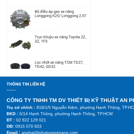
Lọc nhớt xe nâng Nissan TD27,
Bộ điều áp gas xe nâng
TD42, QD32|AP-A-152-
Longgong K25/ Longgong 2.5T
00002077
Cụm bầu lọc gió xe nâng Teu
Trục khuỷu xe nâng Toyota 2Z,
TEU/FD20-30/490
3Z, 1FS
Cam xoay xe nâng TEU FD20-35
Lọc nhớt xe nâng TCM TD27,
LH | AP-F36A4-00002010
TD42, QD32
THÔNG TIN LIÊN HỆ
Bánh răng trục chân thắng xe
Kim phun xe nâng Hyundai
nâng Linde, 115-02/03, 336-
D4BB,4LB1
02/03, 350, 386, 391, 392, 393,
394, 396
CÔNG TY TNHH TM DV THIẾT BỊ KỸ THUẬT AN 
Trụ sở chính :
818/1/5 Nguyễn Kiệm, phường Hạnh Thông, TP.H
Trụ khung cabin xe nâng Tcm,
Bánh đà xe nâng TCM H20-2/
ĐKD :
5/14 Hạnh Thông, phường Hạnh Thông, TP.HCM
FD20~30T3CD/CS-A
FG20-30N5, C6 MTM
ĐT :
02 822 129 021
DĐ:
0915 070 603
Emai
l :
anphat@phutungxenang.com