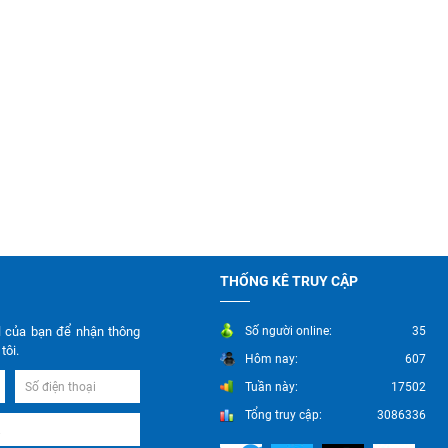
THỐNG KÊ TRUY CẬP
l của bạn để nhận thông
Số người online:
35
tôi.
Hôm nay:
607
Tuần này:
17502
Tổng truy cập:
3086336