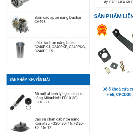
Tay nắm cửa xe nâ
Bơm cao áp xe nâng Dachai
Phớt may ơ bánh trước xe nâng
SẢN PHẨM LIÊ
CA498
Komatsu Kom. FD20-
30/-11/-12/-14/-15/-16/-17,FG20-
30/-11/-12/-14/-15/-
Lót xi lanh xe nâng Isuzu
Cảm biến lọc dầu xe nâng TCM
C240PKJ, C240PKE, C240PKG,
TD27, QD32
C240PE-15
Bạc đạn chặn hông xe nâng
Bình dầu thắng xe nâng TCM
Komatsu FD20-30| -12 -16,
FD20-30Z5, FD10-18T12, FG10-
FB20-30EX8-11
18T12, FG20-30N5
SẢN PHẨM KHUYỄN MÃI
Bộ ổ khoá cửa c
Càng xe nâng Type II A type
Bộ ruột xi lanh ly hợp chính xe
100 * 40 * 1220
Heli, CPCD30
nâng Mitsubishi FD10-30),
FG10-30
Bình ắc quy xe nâng TCM FB30-
Cao su chân cabin xe nâng
7 TEU FB30
Komatsu FG20- 30- 16, FD20-
30- 16/ 17