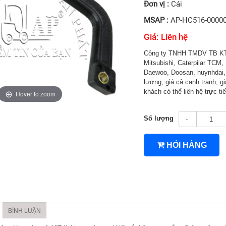
Đơn vị :
Cái
MSAP :
AP-HC516-0000
Giá: Liên hệ
Công ty TNHH TMDV TB KT 
Mitsubishi, Caterpilar TCM, 
Daewoo, Doosan, huynhdai, H
lương, giá cả cạnh tranh, gi
khách có thể liên hệ trực 
Hover to zoom
Số lượng
-
4TNV94/4TNV98
HỎI HÀNG
BÌNH LUẬN