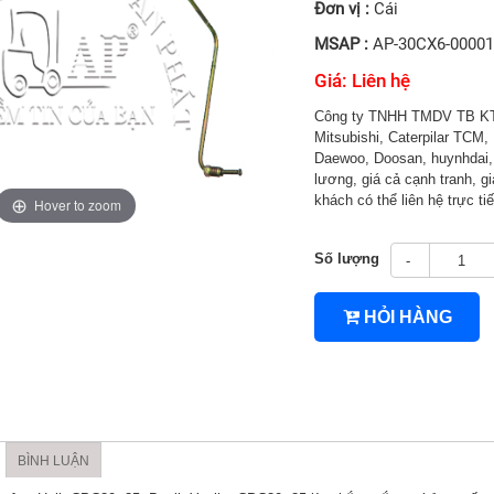
Đơn vị :
Cái
MSAP :
AP-30CX6-0000
Giá: Liên hệ
Công ty TNHH TMDV TB KT 
Mitsubishi, Caterpilar TCM, 
Daewoo, Doosan, huynhdai, H
lương, giá cả cạnh tranh, gi
khách có thể liên hệ trực 
Hover to zoom
4TNV94/4TNV98
Số lượng
-
HỎI HÀNG
BÌNH LUẬN