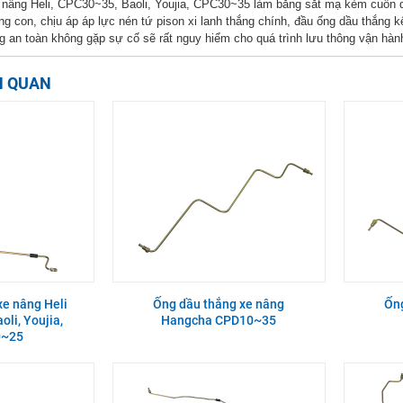
nâng Heli, CPC30~35, Baoli, Youjia, CPC30~35 làm bắng sắt mạ kẻm cuốn dạn
g con, chịu áp áp lực nén tứ pison xi lanh thắng chính, đầu ống dầu thắng kết
 an toàn không gặp sự cố sẽ rất nguy hiểm cho quá trình lưu thông vận hàn
N QUAN
xe nâng Heli
Ống dầu thắng xe nâng
Ống
li, Youjia,
Hangcha CPD10~35
~25