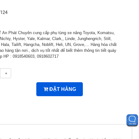
1124
An Phát Chuyên cung cấp phụ tùng xe nâng Toyota, Komatsu,
Nichiy, Hyster, Yale, Kalmar, Clark,, Linde, Junghengrich, Still,
ala, Tailift, Hangcha, Noblift, Heli, UN, Grove,… Hàng hóa chất
ao hàng tận nơi., dịch vụ tốt nhất để biết thêm thông tin tiết quáy
tiếp HP : 0918540603, 0918602717
+
ĐẶT HÀNG