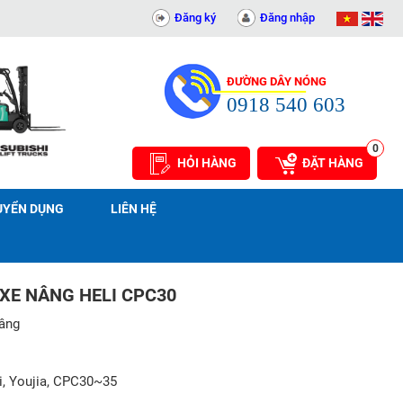
81
Đăng ký
Đăng nhập
ĐƯỜNG DÂY NÓNG
0918 540 603
0
HỎI HÀNG
ĐẶT HÀNG
UYỂN DỤNG
LIÊN HỆ
XE NÂNG HELI CPC30
nâng
, Youjia, CPC30~35