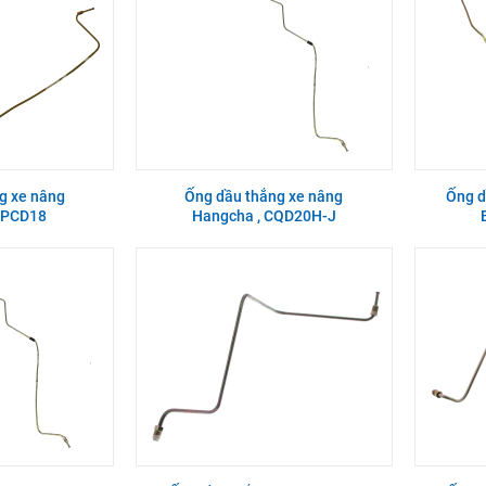
g xe nâng
Ống dầu thắng xe nâng
Ống d
CPCD18
Hangcha , CQD20H-J