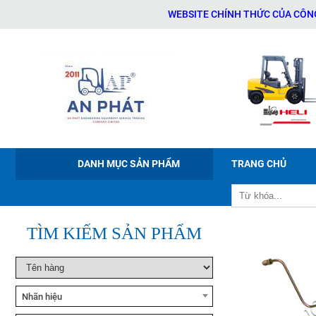
WEBSITE CHÍNH THỨC CỦA CÔNG TY T
Xe nâng tay điện Noblelift
PWB-150/200/300
Xe nâng điện ngồi lái Noblelift
CPD20-38
DANH MỤC SẢN PHẨM
TRANG CHỦ
Xe nâng bán tự động Noblelift
ESFH10
TÌM KIẾM SẢN PHẨM
Xe nâng tay cao Noblelift
SFH10/15
Nhãn hiệu