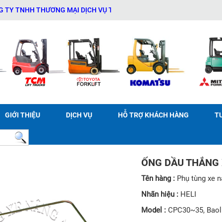
NHH THƯƠNG MẠI DỊCH VỤ THIẾT BỊ KỸ THUẬT AN PHÁT - 03114140
GIỚI THIỆU
DỊCH VỤ
HỖ TRỢ KHÁCH HÀNG
T
ỐNG DẦU THẮNG 
Tên hàng :
Phụ tùng xe 
Nhãn hiệu :
HELI
Model :
CPC30~35, Baoli