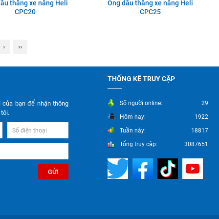
ầu thắng xe nâng Heli
Ống dầu thắng xe nâng Heli
CPC20
CPC25
›
››
THỐNG KÊ TRUY CẬP
l của bạn để nhận thông
Số người online:
29
tôi.
Hôm nay:
1922
Tuần này:
18817
Tổng truy cập:
3087651