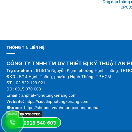
Ống dầu thắng 
CPCD
Bạc đầu to thanh truyền xe
Ống dầu hồi xe nâng Xinchai
nâng Isuzu 4LB1 STD
490BPG, 495BPG, 498BPG
Càng xe nâng Type II A type
Nắp xi lanh xe nâng Isuzu
100 * 40 * 1220 (phù hợp 1.5-
C240PKJ
2T)
THÔNG TIN LIÊN HỆ
Mâm ép xe nâng TCM FG20-
Nắp xi lanh xe nâng Isuzu
CÔNG TY TNHH TM DV THIẾT BỊ KỸ THUẬT AN 
30N5/VC/C3C/C3C-A
C240PKJ | AP-Z-5-1-00003780
Trụ sở chính :
818/1/5 Nguyễn Kiệm, phường Hạnh Thông, TP.H
ĐKD :
5/14 Hạnh Thông, phường Hạnh Thông, TP.HCM
ĐT :
02 822 129 021
Trục khuỷu xe nâng Toyota 2J
Tắc kê bánh sau xe nâng Heli
DĐ:
0915 070 603
CPC(D)10-30,CPD10-
Emai
l :
anphat@phutungxenang.com
30;CPCD20-30
Website:
https://sieuthiphutungxenang.com
Shopee
: https://shopee.vn/phutungxenanganphat
Bơm nước xe nâng Komatsu
Cam xoay xe nâng Nichiyu
4D94-2P
Nichiyu FB10-18 65 Series LH
0918 540 603