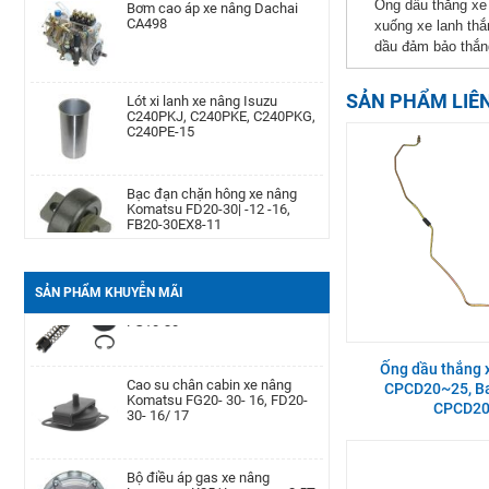
Ống dầu thắng xe 
CA498
Komatsu Kom. FD20-
xuống xe lanh thắn
30/-11/-12/-14/-15/-16/-17,FG20-
30/-11/-12/-14/-15/-
dầu đảm bảo thắng
Lót xi lanh xe nâng Isuzu
Cảm biến lọc dầu xe nâng TCM
SẢN PHẨM LIÊ
C240PKJ, C240PKE, C240PKG,
TD27, QD32
C240PE-15
Bạc đạn chặn hông xe nâng
Bình dầu thắng xe nâng TCM
Komatsu FD20-30| -12 -16,
FD20-30Z5, FD10-18T12, FG10-
FB20-30EX8-11
18T12, FG20-30N5
Càng xe nâng Type II A type
Bộ ruột xi lanh ly hợp chính xe
100 * 40 * 1220
nâng Mitsubishi FD10-30),
SẢN PHẨM KHUYỄN MÃI
FG10-30
Bình ắc quy xe nâng TCM FB30-
Ống dầu thắng 
Cao su chân cabin xe nâng
7 TEU FB30
Komatsu FG20- 30- 16, FD20-
CPCD20~25, Bao
30- 16/ 17
CPCD20
Lọc nhớt xe nâng Nissan TD27,
Bộ điều áp gas xe nâng
TD42, QD32|AP-A-152-
Longgong K25/ Longgong 2.5T