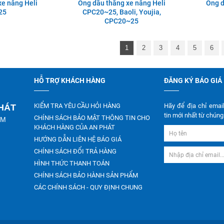
xe nâng Heli
Ống dầu thắng xe nâng Heli
Ống d
25
CPC20~25, Baoli, Youjia,
CPC20~25
1
2
3
4
5
6
HỖ TRỢ KHÁCH HÀNG
ĐĂNG KÝ BÁO GIÁ
KIỂM TRA YÊU CẦU HỎI HÀNG
Hãy để địa chỉ emai
PHÁT
tin mới nhất từ chúng 
CHÍNH SÁCH BẢO MẬT THÔNG TIN CHO
CM
KHÁCH HÀNG CỦA AN PHÁT
HƯỚNG DẪN LIÊN HỆ BÁO GIÁ
CHÍNH SÁCH ĐỔI TRẢ HÀNG
HÌNH THỨC THANH TOÁN
CHÍNH SÁCH BẢO HÀNH SẢN PHẨM
CÁC CHÍNH SÁCH - QUY ĐỊNH CHUNG