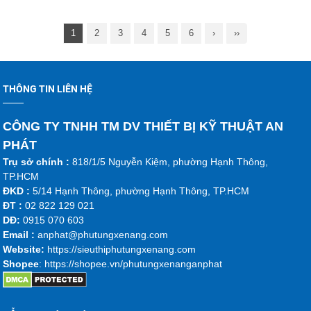
1
2
3
4
5
6
›
››
THÔNG TIN LIÊN HỆ
CÔNG TY TNHH TM DV THIẾT BỊ KỸ THUẬT AN
PHÁT
Trụ sở chính :
818/1/5 Nguyễn Kiệm, phường Hạnh Thông,
TP.HCM
ĐKD :
5/14 Hạnh Thông, phường Hạnh Thông, TP.HCM
ĐT :
02 822 129 021
DĐ:
0915 070 603
Emai
l :
anphat@phutungxenang.com
Website:
https://sieuthiphutungxenang.com
Shopee
: https://shopee.vn/phutungxenanganphat