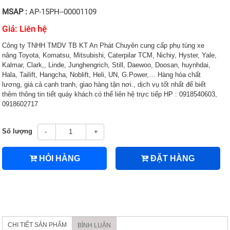
MSAP :
AP-15PH--00001109
Giá: Liên hệ
Công ty TNHH TMDV TB KT An Phát Chuyên cung cấp phụ tùng xe
nâng Toyota, Komatsu, Mitsubishi, Caterpilar TCM, Nichiy, Hyster, Yale,
Kalmar, Clark,, Linde, Junghengrich, Still, Daewoo, Doosan, huynhdai,
Hala, Tailift, Hangcha, Noblift, Heli, UN, G.Power,… Hàng hóa chất
lương, giá cả cạnh tranh, giao hàng tận nơi., dịch vụ tốt nhất để biết
thêm thông tin tiết quáy khách có thể liên hệ trực tiếp HP : 0918540603,
0918602717
Số lượng
-
+
HỎI HÀNG
ĐẶT HÀNG
CHI TIẾT SẢN PHẨM
BÌNH LUẬN