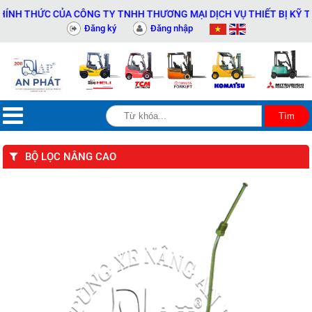
H THỨC CỦA CÔNG TY TNHH THƯƠNG MẠI DỊCH VỤ THIẾT BỊ KỸ THUẬ
Đăng ký
Đăng nhập
BỘ LỌC NÂNG CAO