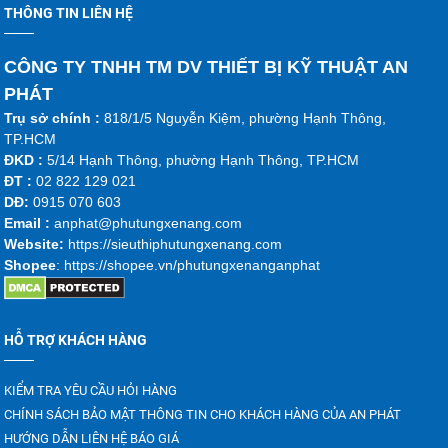
THÔNG TIN LIÊN HỆ
CÔNG TY TNHH TM DV THIẾT BỊ KỸ THUẬT AN
PHÁT
Trụ sở chính :
818/1/5 Nguyễn Kiệm, phường Hạnh Thông,
TP.HCM
ĐKD :
5/14 Hạnh Thông, phường Hạnh Thông, TP.HCM
ĐT :
02 822 129 021
DĐ:
0915 070 603
Emai
l :
anphat@phutungxenang.com
Website:
https://sieuthiphutungxenang.com
Shopee
: https://shopee.vn/phutungxenanganphat
HỖ TRỢ KHÁCH HÀNG
KIỂM TRA YÊU CẦU HỎI HÀNG
CHÍNH SÁCH BẢO MẬT THÔNG TIN CHO KHÁCH HÀNG CỦA AN PHÁT
HƯỚNG DẪN LIÊN HỆ BÁO GIÁ