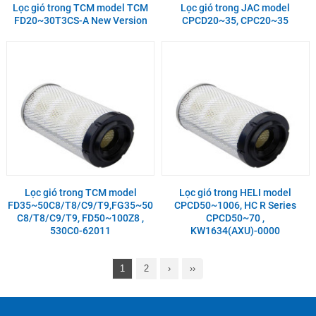
Lọc gió trong TCM model TCM
Lọc gió trong JAC model
FD20~30T3CS-A New Version
CPCD20~35, CPC20~35
Lọc gió trong TCM model
Lọc gió trong HELI model
FD35~50C8/T8/C9/T9,FG35~50
CPCD50~1006, HC R Series
C8/T8/C9/T9, FD50~100Z8 ,
CPCD50~70 ,
530C0-62011
KW1634(AXU)-0000
1
2
›
››