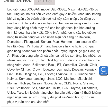
CHI TIẾT SẢN PHẨM
BÌNH LUẬN
Lọc gió trong DOOSAN model D20~30SE, Maximal;FD20~35 có
tác đụng loại bỏ bụi bẩn và các chất gây ô nhiễm khác khỏi không
khí và ngăn các thành phần có hại này xâm nhập vào động cơ
của bạn. Đó là lý do tại sao bạn cần bảo vệ xe nâng sau thời gian
hoạt động bằng cách thay thế các lọc gió theo lịch bảo dưỡng
định kỳ của nhà sản xuất. Công ty An phát cung cấp lọc gió xe
nâng từ nhiều hãng với các nhãn hiệu nổi tiếng từ Baldwin,
Donaldson, Fleetguard, Sakura, Man, Hummel, total source đến
từa tập đoàn TVH của Bỉ, hàng hóa có sẵn kho hoặc thời gian
giao hàng nhanh với sản phẩm chất lượng. ngoài lọc gió Công Ty
An Phát còn cung cấp tất cả các loại bộ lọc xe nâng. lọc nhớt, lọc
nhiên liệu, lọc thủy lực, lọc nhớt hộp số ,...dùng cho các hãng xe
nâng Atlet, Ausa, Balkancar, Baoli, BT, Caterpillar, Cesab, Clark,
Coventry Climax, Crown, Daewoo, DanTruck, Doosan, Fenwick,
Fiat, Halla, Hangcha, Heli, Hyster, Hyundai, JCB, Jungheinrich,
Kalmar, Komatsu, Lansing, Linde, LOC, Manitou, Mitsubishi,
Montini, Nichiyu, Nissan, Nuova Detas, OMG, Rocla, Shinko,
Sisu, Steinbock, Still, Stocklin, Tailift, TCM, Toyota, Unicarriers,
Utilev, Yale. khi khách hàng cho nhu cầu biết thêm kỹ thuật không
ngần ngại liên lạc với Công ty An phát sẽ được hổ trợ tư vấn
phục vụ tận tình chu đáo nhất