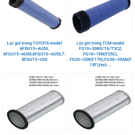
Lọc gió trong TOYOTA model
Lọc gió trong TCM model
6FDU15~AU50,
FG10~30N5/T6/T3CZ,
6FGU15~AU50,6FGU15~AU50,7-
FG10~18N(F25C),
8FGU15~U20
FG20~25N(F17D),FG30~35AN(F
13F);Heli ...