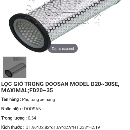
Tap to expand
LỌC GIÓ TRONG DOOSAN MODEL D20~30SE,
MAXIMAL;FD20~35
Tên hàng :
Phụ tùng xe nâng
Nhãn hiệu :
DOOSAN
Trọng lượng :
0.64
Kích thước :
D1.96*D2.82*d1.69*d2.9*H1.233*H2.19