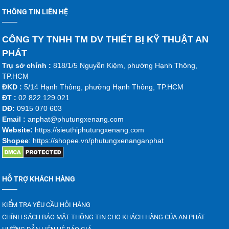
THÔNG TIN LIÊN HỆ
CÔNG TY TNHH TM DV THIẾT BỊ KỸ THUẬT AN
PHÁT
Trụ sở chính :
818/1/5 Nguyễn Kiệm, phường Hạnh Thông,
TP.HCM
ĐKD :
5/14 Hạnh Thông, phường Hạnh Thông, TP.HCM
ĐT :
02 822 129 021
DĐ:
0915 070 603
Emai
l :
anphat@phutungxenang.com
Website:
https://sieuthiphutungxenang.com
Shopee
: https://shopee.vn/phutungxenanganphat
HỖ TRỢ KHÁCH HÀNG
KIỂM TRA YÊU CẦU HỎI HÀNG
CHÍNH SÁCH BẢO MẬT THÔNG TIN CHO KHÁCH HÀNG CỦA AN PHÁT