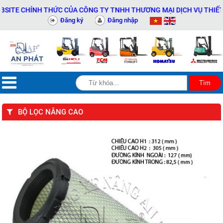
E CHÍNH THỨC CỦA CÔNG TY TNHH THƯƠNG MẠI DỊCH VỤ THIẾT BỊ K
Đăng ký
Đăng nhập
BỘ LỌC NÂNG CAO