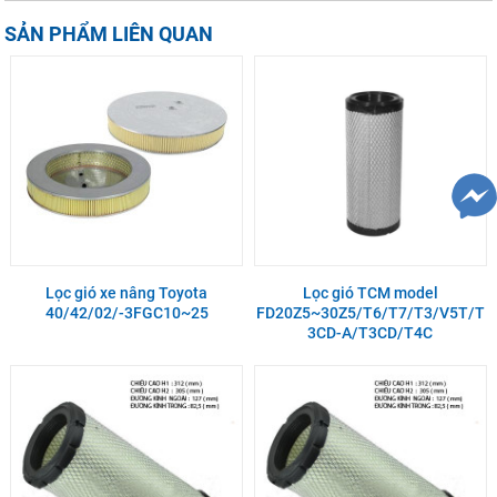
SẢN PHẨM LIÊN QUAN
Lọc gió xe nâng Toyota
Lọc gió TCM model
40/42/02/-3FGC10~25
FD20Z5~30Z5/T6/T7/T3/V5T/T
3CD-A/T3CD/T4C