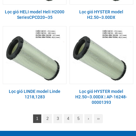
Lọc gió HELI model Heli H2000
Lọc gió HYSTER model
SeriesCPCD20~35
H2.50~3.00DX
Lọc gió LINDE model Linde
Lọc gió HYSTER model
1218,1283
H2.50~3.00DX | AP-16248-
00001393
1
2
3
4
5
›
››