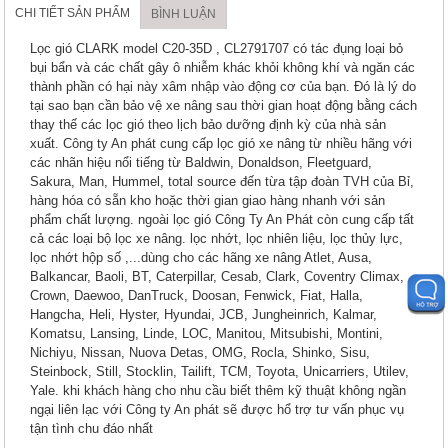
CHI TIẾT SẢN PHẨM
BÌNH LUẬN
Lọc gió CLARK model C20-35D , CL2791707 có tác đụng loại bỏ
bụi bẩn và các chất gây ô nhiễm khác khỏi không khí và ngăn các
thành phần có hại này xâm nhập vào động cơ của bạn. Đó là lý do
tại sao bạn cần bảo vệ xe nâng sau thời gian hoạt động bằng cách
thay thế các lọc gió theo lịch bảo dưỡng định kỳ của nhà sản
xuất. Công ty An phát cung cấp lọc gió xe nâng từ nhiều hãng với
các nhãn hiệu nổi tiếng từ Baldwin, Donaldson, Fleetguard,
Sakura, Man, Hummel, total source đến từa tập đoàn TVH của Bỉ,
hàng hóa có sẵn kho hoặc thời gian giao hàng nhanh với sản
phẩm chất lượng. ngoài lọc gió Công Ty An Phát còn cung cấp tất
cả các loại bộ lọc xe nâng. lọc nhớt, lọc nhiên liệu, lọc thủy lực,
lọc nhớt hộp số ,...dùng cho các hãng xe nâng Atlet, Ausa,
Balkancar, Baoli, BT, Caterpillar, Cesab, Clark, Coventry Climax,
Crown, Daewoo, DanTruck, Doosan, Fenwick, Fiat, Halla,
Hangcha, Heli, Hyster, Hyundai, JCB, Jungheinrich, Kalmar,
Komatsu, Lansing, Linde, LOC, Manitou, Mitsubishi, Montini,
Nichiyu, Nissan, Nuova Detas, OMG, Rocla, Shinko, Sisu,
Steinbock, Still, Stocklin, Tailift, TCM, Toyota, Unicarriers, Utilev,
Yale. khi khách hàng cho nhu cầu biết thêm kỹ thuật không ngần
ngại liên lạc với Công ty An phát sẽ được hổ trợ tư vấn phục vụ
tận tình chu đáo nhất