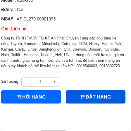
Model :
C20-35D
Đơn vị :
Cái
MSAP :
AP-CL279-00001395
Giá: Liên hệ
Công ty TNHH TMDV TB KT An Phát Chuyên cung cấp phụ tùng xe
nâng Toyota, Komatsu, Mitsubishi, Caterpilar TCM, Nichiy, Hyster, Yale,
Kalmar, Clark,, Linde, Junghengrich, Still, Daewoo, Doosan, huynhdai,
Hala, Tailift , Hangcha, Noblift , Heli, UN,… Hàng hóa chất lương, giá cả
cạnh tranh , giao hàng tận nơi., dịch vụ tốt nhất để biết thêm thông tin
tiết quáy khách có thể liên hệ trực tiếp HP : 0918540603, 0918602723
Số lượng
-
+
HỎI HÀNG
ĐẶT HÀNG