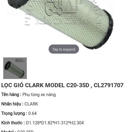
Tap to expand
LỌC GIÓ CLARK MODEL C20-35D , CL2791707
Tên hàng :
Phụ tùng xe nâng
Nhãn hiệu :
CLARK
Trọng lượng :
0.64
Kích thước :
D1.128*D1.82*H1.312*H2.304