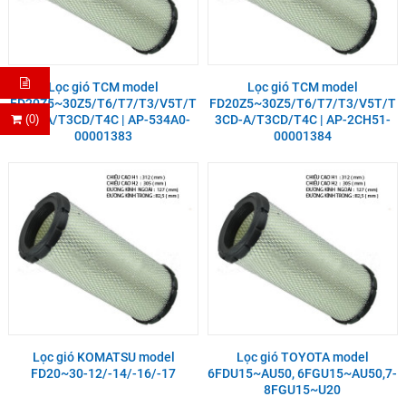
Lọc gió TCM model
Lọc gió TCM model
FD20Z5~30Z5/T6/T7/T3/V5T/T
FD20Z5~30Z5/T6/T7/T3/V5T/T
(0)
3CD-A/T3CD/T4C | AP-534A0-
3CD-A/T3CD/T4C | AP-2CH51-
00001383
00001384
Lọc gió KOMATSU model
Lọc gió TOYOTA model
FD20~30-12/-14/-16/-17
6FDU15~AU50, 6FGU15~AU50,7-
8FGU15~U20