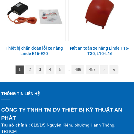
Thiết bị chẩn đoán lỗi xe nâng
Nút an toàn xe nâng Linde T16-
Linde E16-E20
T30, L10-L16
1
2
3
4
5
...
486
487
›
››
THÔNG TIN LIÊN HỆ
CÔNG TY TNHH TM DV THIẾT BỊ KỸ THUẬT AN
PHÁT
Trụ sở chính :
818/1/5 Nguyễn Kiệm, phường Hạnh Thông,
TP.HCM