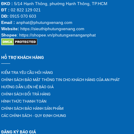
ĐKD :
5/14 Hạnh Thông, phường Hạnh Thông, TP.HCM
ĐT :
02 822 129 021
DĐ:
0915 070 603
Emai
l :
anphat@phutungxenang.com
Website:
https://sieuthiphutungxenang.com
Shopee
: https://shopee.vn/phutungxenanganphat
HỖ TRỢ KHÁCH HÀNG
KIỂM TRA YÊU CẦU HỎI HÀNG
CHÍNH SÁCH BẢO MẬT THÔNG TIN CHO KHÁCH HÀNG CỦA AN PHÁT
HƯỚNG DẪN LIÊN HỆ BÁO GIÁ
CHÍNH SÁCH ĐỔI TRẢ HÀNG
HÌNH THỨC THANH TOÁN
CHÍNH SÁCH BẢO HÀNH SẢN PHẨM
CÁC CHÍNH SÁCH - QUY ĐỊNH CHUNG
ĐĂNG KÝ BÁO GIÁ