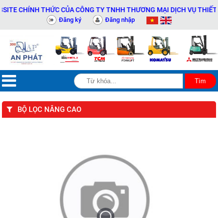
E CHÍNH THỨC CỦA CÔNG TY TNHH THƯƠNG MẠI DỊCH VỤ THIẾT BỊ K
Đăng ký
Đăng nhập
BỘ LỌC NÂNG CAO