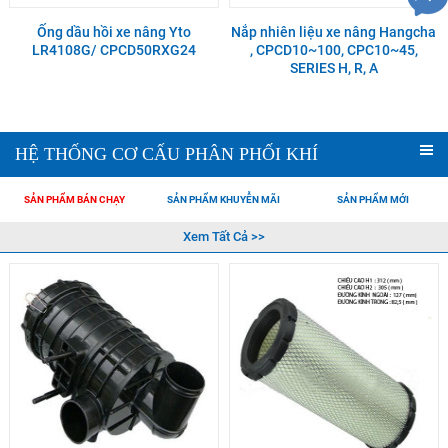
Ống dầu hồi xe nâng Yto
Nắp nhiên liệu xe nâng Hangcha
LR4108G/ CPCD50RXG24
, CPCD10~100, CPC10~45,
SERIES H, R, A
HỆ THỐNG CƠ CẤU PHÂN PHỐI KHÍ
SẢN PHẨM BÁN CHẠY
SẢN PHẨM KHUYỄN MÃI
SẢN PHẨM MỚI
Xem Tất Cả >>