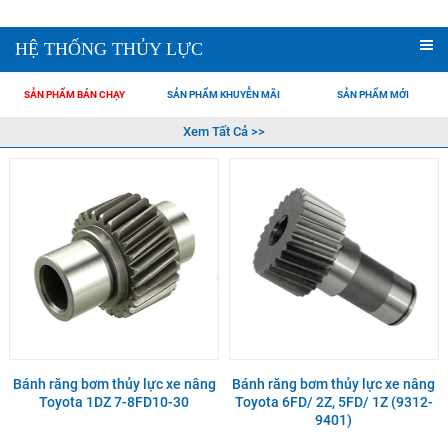
HỆ THỐNG THỦY LỰC
SẢN PHẨM BÁN CHẠY
SẢN PHẨM KHUYỄN MÃI
SẢN PHẨM MỚI
Xem Tất Cả >>
Bánh răng bơm thủy lực xe nâng
Bánh răng bơm thủy lực xe nâng
Toyota 1DZ 7-8FD10-30
Toyota 6FD/ 2Z, 5FD/ 1Z (9312-
9401)