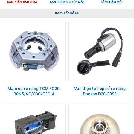
SẢN PHẨM BÁN CHẠY
SẢN PHẨM KHUYỄN MÃI
SẢN PHẨM MỚI
Xem Tất Cả >>
Mâm ép xe nâng TCM FG20-
Van điện từ hộp số xe nâng
30N5/VC/C3C/C3C-A
Doosan D20-30S3