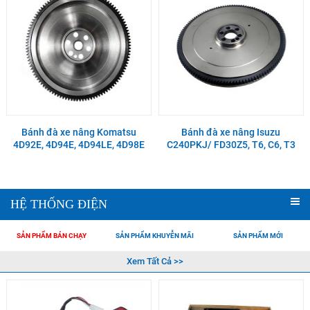
Bánh đà xe nâng Komatsu
Bánh đà xe nâng Isuzu
4D92E, 4D94E, 4D94LE, 4D98E
C240PKJ/ FD30Z5, T6, C6, T3
HỆ THỐNG ĐIỆN
SẢN PHẨM BÁN CHẠY
SẢN PHẨM KHUYỄN MÃI
SẢN PHẨM MỚI
Xem Tất Cả >>