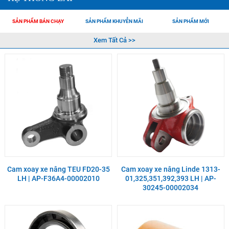
SẢN PHẨM BÁN CHẠY
SẢN PHẨM KHUYỄN MÃI
SẢN PHẨM MỚI
Xem Tất Cả >>
Cam xoay xe nâng TEU FD20-35
Cam xoay xe nâng Linde 1313-
LH | AP-F36A4-00002010
01,325,351,392,393 LH | AP-
30245-00002034