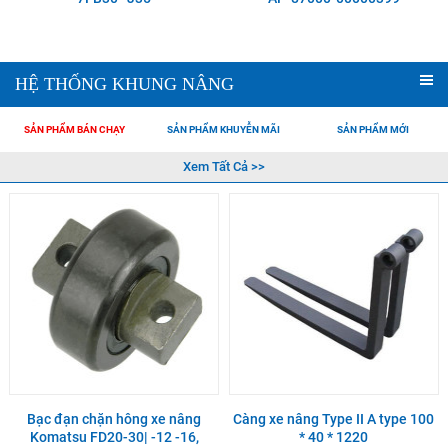
HỆ THỐNG KHUNG NÂNG
SẢN PHẨM BÁN CHẠY
SẢN PHẨM KHUYỄN MÃI
SẢN PHẨM MỚI
Xem Tất Cả >>
Bạc đạn chặn hông xe nâng
Càng xe nâng Type II A type 100
Komatsu FD20-30| -12 -16,
* 40 * 1220