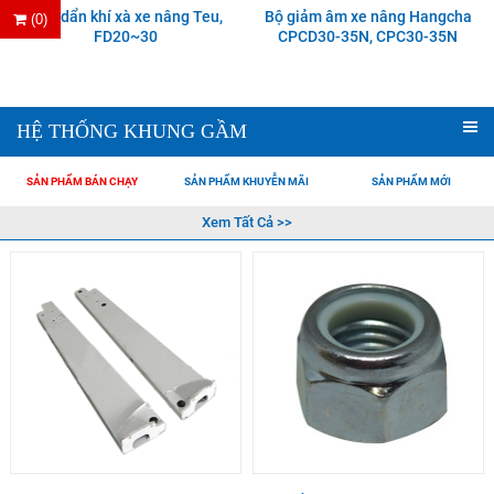
Ống dẩn khí xà xe nâng Teu,
Bộ giảm âm xe nâng Hangcha
(0)
FD20~30
CPCD30-35N, CPC30-35N
HỆ THỐNG KHUNG GẦM
SẢN PHẨM BÁN CHẠY
SẢN PHẨM KHUYỄN MÃI
SẢN PHẨM MỚI
Xem Tất Cả >>