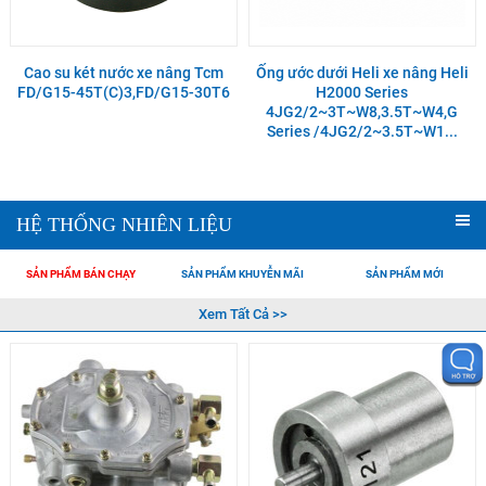
Cao su két nước xe nâng Tcm
Ống ước dưới Heli xe nâng Heli
FD/G15-45T(C)3,FD/G15-30T6
H2000 Series
4JG2/2~3T~W8,3.5T~W4,G
Series /4JG2/2~3.5T~W1...
HỆ THỐNG NHIÊN LIỆU
SẢN PHẨM BÁN CHẠY
SẢN PHẨM KHUYỄN MÃI
SẢN PHẨM MỚI
Xem Tất Cả >>