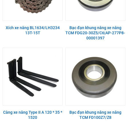
Xích xe nâng BL1634/LH3234
Bạc đạn khung nâng xe nâng
13T-15T
TCM FDG20-30Z5/C6|AP-277P8-
00001397
Càng xe nâng Type II A 120 * 35 *
Bạc đạn khung nâng xe nâng
1520
TCM FD100Z7/Z8