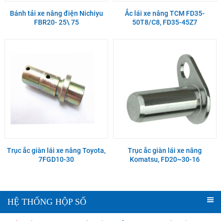
Bánh tải xe nâng điện Nichiyu
Ắc lái xe nâng TCM FD35-
FBR20- 25\ 75
50T8/C8, FD35-45Z7
Trục ắc giàn lái xe nâng Toyota,
Trục ắc giàn lái xe nâng
7FGD10-30
Komatsu, FD20~30-16
HỆ THỐNG HỘP SỐ