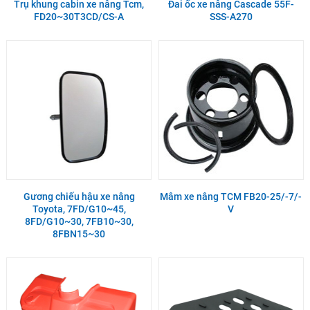
Trụ khung cabin xe nâng Tcm,
Đai ốc xe nâng Cascade 55F-
FD20~30T3CD/CS-A
SSS-A270
Gương chiếu hậu xe nâng
Mâm xe nâng TCM FB20-25/-7/-
Toyota, 7FD/G10~45,
V
8FD/G10~30, 7FB10~30,
8FBN15~30