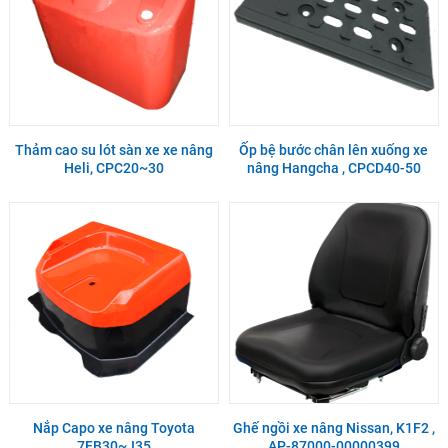
Thảm cao su lót sàn xe xe nâng
Ốp bệ bước chân lên xuống xe
Heli, CPC20~30
nâng Hangcha , CPCD40-50
Nắp Capo xe nâng Toyota
Ghế ngồi xe nâng Nissan, K1F2 ,
7FB30~J35
AP-87000-00000399