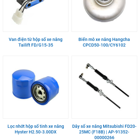
Van điện từ hộp số xe nâng
Biến mô xe nâng Hangcha
Tailift FD/G15-35
CPCD50-100/CY6102
Lọc nhớt hộp số tinh xe nâng
Dây số xe nâng Mitsubishi FD20-
Hyster H2.50-3.00DX
25MC (F18B) | AP-91352-
00000266