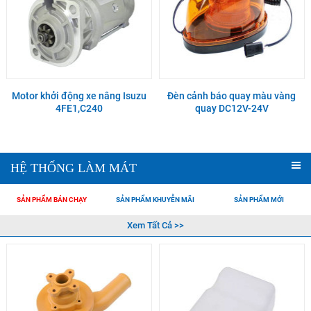
Motor khởi động xe nâng Isuzu
Đèn cảnh báo quay màu vàng
4FE1,C240
quay DC12V-24V
HỆ THỐNG LÀM MÁT
SẢN PHẨM BÁN CHẠY
SẢN PHẨM KHUYỄN MÃI
SẢN PHẨM MỚI
Xem Tất Cả >>