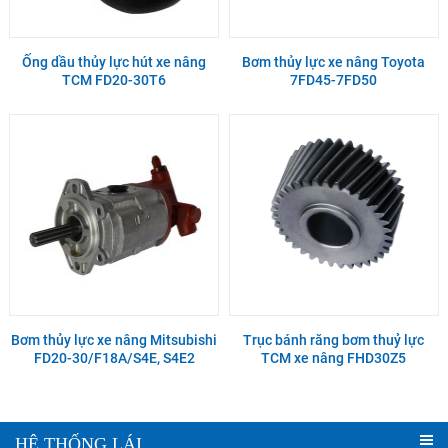
Ống dầu thủy lực hút xe nâng
Bơm thủy lực xe nâng Toyota
TCM FD20-30T6
7FD45-7FD50
Bơm thủy lực xe nâng Mitsubishi
Trục bánh răng bơm thuỷ lực
FD20-30/F18A/S4E, S4E2
TCM xe nâng FHD30Z5
HỆ THỐNG LÁI