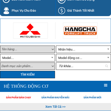
Phục Vụ Chu Đáo
Giá Thành Tốt Nhất
Nhãn hiệu...
Model...
Model động cơ...
TÌM KIẾM
HỆ THỐNG ĐỘNG CƠ
SẢN PHẨM BÁN CHẠY
SẢN PHẨM KHUYỄN MÃI
SẢN PHẨM MỚI
Xem Tất Cả >>