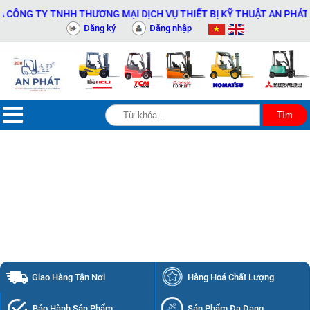
NG MẠI DỊCH VỤ THIẾT BỊ KỸ THUẬT AN PHÁT - 0311414081
Đăng ký
Đăng nhập
Giao Hàng Tận Nơi
Hàng Hoá Chất Lượng
Bảo Hành Sản Phẩm
Sản Phẩm Đa Dạng