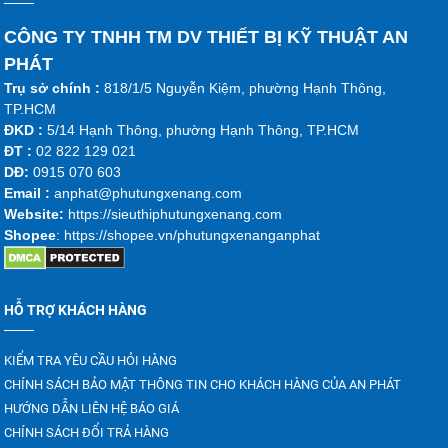
CÔNG TY TNHH TM DV THIẾT BỊ KỸ THUẬT AN
PHÁT
Trụ sở chính :
818/1/5 Nguyễn Kiệm, phường Hạnh Thông,
TP.HCM
ĐKD :
5/14 Hạnh Thông, phường Hạnh Thông, TP.HCM
ĐT :
02 822 129 021
DĐ:
0915 070 603
Emai
l :
anphat@phutungxenang.com
Website:
https://sieuthiphutungxenang.com
Shopee
: https://shopee.vn/phutungxenanganphat
HỖ TRỢ KHÁCH HÀNG
KIỂM TRA YÊU CẦU HỎI HÀNG
CHÍNH SÁCH BẢO MẬT THÔNG TIN CHO KHÁCH HÀNG CỦA AN PHÁT
HƯỚNG DẪN LIÊN HỆ BÁO GIÁ
CHÍNH SÁCH ĐỔI TRẢ HÀNG