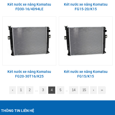
Két nước xe nâng Komatsu
Két nước xe nâng Komatsu
FD30-16/4D94LE
FG15-20/K15
Két nước xe nâng Komatsu
Két nước xe nâng Komatsu
FG20-30T16/K25
FG15/K15
‹
1
2
...
3
4
5
..
14
15
›
››
THÔNG TIN LIÊN HỆ