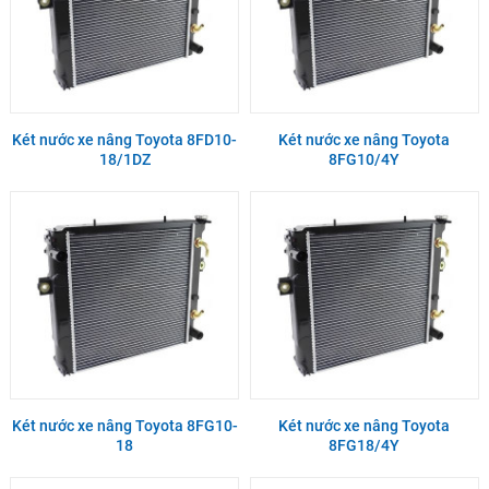
Két nước xe nâng Toyota 8FD10-
Két nước xe nâng Toyota
18/1DZ
8FG10/4Y
Két nước xe nâng Toyota 8FG10-
Két nước xe nâng Toyota
18
8FG18/4Y