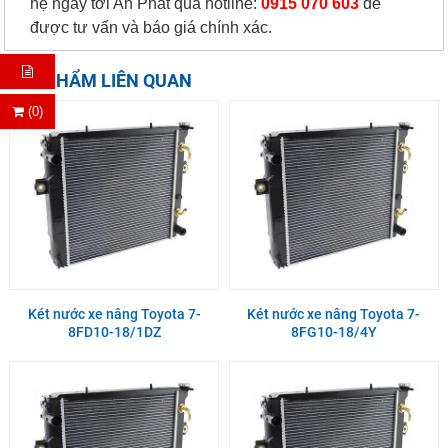
hệ ngay tới An Phát qua hotline:
0915 070 603
để
được tư vấn và báo giá chính xác.
SẢN PHẨM LIÊN QUAN
(0)
Két nước xe nâng Toyota 7-
Két nước xe nâng Toyota 7-
8FD10-18/1DZ
8FG10-18/4Y