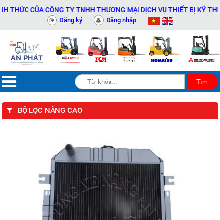
HỨC CỦA CÔNG TY TNHH THƯƠNG MẠI DỊCH VỤ THIẾT BỊ KỸ THUẬT A
Đăng ký
Đăng nhập
BỘ LỌC NÂNG CAO