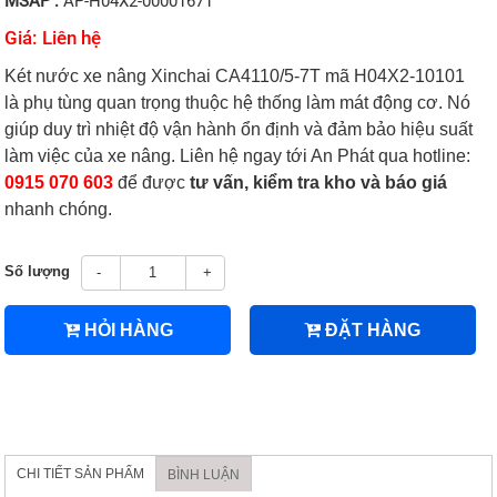
MSAP :
AP-H04X2-00001671
Giá: Liên hệ
Két nước xe nâng Xinchai CA4110/5-7T mã H04X2-10101
là phụ tùng quan trọng thuộc hệ thống làm mát động cơ. Nó
giúp duy trì nhiệt độ vận hành ổn định và đảm bảo hiệu suất
làm việc của xe nâng. Liên hệ ngay tới An Phát qua hotline:
0915 070 603
để được
tư vấn, kiểm tra kho và báo giá
nhanh chóng.
Số lượng
-
+
HỎI HÀNG
ĐẶT HÀNG
CHI TIẾT SẢN PHẨM
BÌNH LUẬN