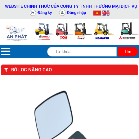
WEBSITE CHÍNH THỨC CỦA CÔNG TY TNHH THƯƠNG MẠI DỊCH VỤ THIẾ
Đăng ký
Đăng nhập
BỘ LỌC NÂNG CAO