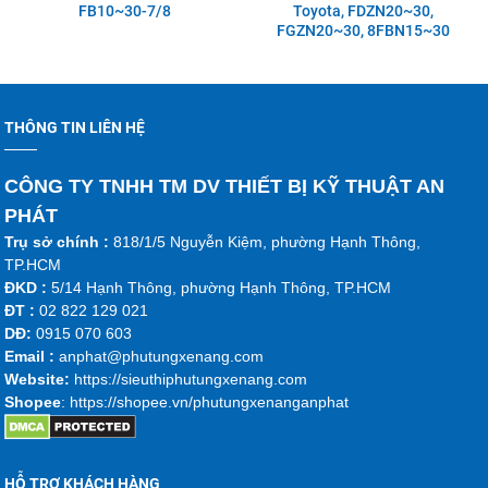
FB10~30-7/8
Toyota, FDZN20~30,
FGZN20~30, 8FBN15~30
THÔNG TIN LIÊN HỆ
CÔNG TY TNHH TM DV THIẾT BỊ KỸ THUẬT AN
PHÁT
Trụ sở chính :
818/1/5 Nguyễn Kiệm, phường Hạnh Thông,
TP.HCM
ĐKD :
5/14 Hạnh Thông, phường Hạnh Thông, TP.HCM
ĐT :
02 822 129 021
DĐ:
0915 070 603
Emai
l :
anphat@phutungxenang.com
Website:
https://sieuthiphutungxenang.com
Shopee
: https://shopee.vn/phutungxenanganphat
HỖ TRỢ KHÁCH HÀNG