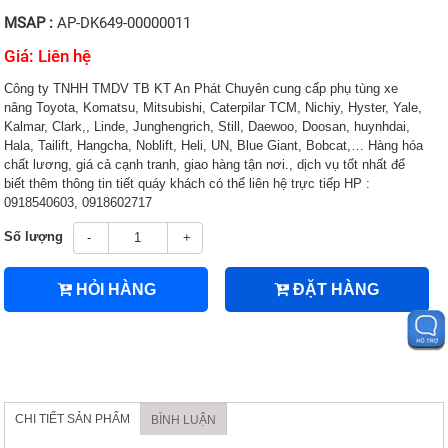
MSAP :
AP-DK649-00000011
Giá: Liên hệ
Công ty TNHH TMDV TB KT An Phát Chuyên cung cấp phụ tùng xe
nâng Toyota, Komatsu, Mitsubishi, Caterpilar TCM, Nichiy, Hyster, Yale,
Kalmar, Clark,, Linde, Junghengrich, Still, Daewoo, Doosan, huynhdai,
Hala, Tailift, Hangcha, Noblift, Heli, UN, Blue Giant, Bobcat,… Hàng hóa
chất lương, giá cả cạnh tranh, giao hàng tận nơi., dịch vụ tốt nhất để
biết thêm thông tin tiết quáy khách có thể liên hệ trực tiếp HP :
0918540603, 0918602717
Số lượng
-
+
HỎI HÀNG
ĐẶT HÀNG
CHI TIẾT SẢN PHẨM
BÌNH LUẬN