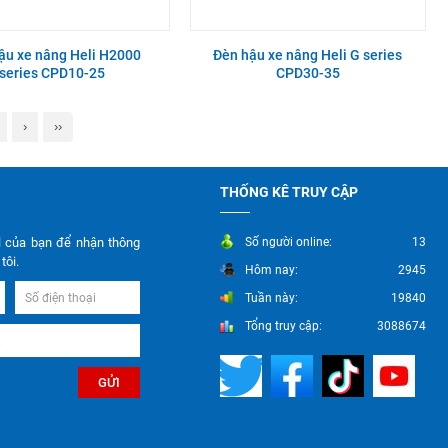
ậu xe nâng Heli H2000
Đèn hậu xe nâng Heli G series
series CPD10-25
CPD30-35
›
››
THỐNG KÊ TRUY CẬP
l của bạn để nhận thông
Số người online:
13
tôi.
Hôm nay:
2945
Tuần này:
19840
Tổng truy cập:
3088674