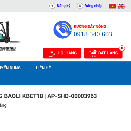
Đăng ký
Đăng nhập
ĐƯỜNG DÂY NÓNG
0918 540 603
0
HỎI HÀNG
ĐẶT HÀNG
UYỂN DỤNG
LIÊN HỆ
 BAOLI KBET18 | AP-SHD-00003963
nâng