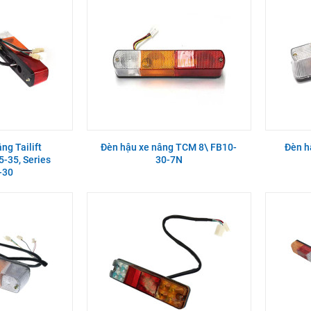
ng Tailift
Đèn hậu xe nâng TCM 8\ FB10-
Đèn h
-35, Series
30-7N
4TNV94/4TNV98
-30