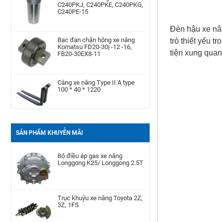
C240PE-15
Bình dầu thắng xe nâng TCM
FD20-30Z5, FD10-18T12, FG10-
Đèn hậu xe nân
Bạc đạn chặn hông xe nâng
18T12, FG20-30N5
Komatsu FD20-30| -12 -16,
trò thiết yếu 
FB20-30EX8-11
tiện xung quan
Bộ ruột xi lanh ly hợp chính xe
nâng Mitsubishi FD10-30),
Càng xe nâng Type II A type
FG10-30
100 * 40 * 1220
Cao su chân cabin xe nâng
Komatsu FG20- 30- 16, FD20-
Bình ắc quy xe nâng TCM FB30-
30- 16/ 17
7 TEU FB30
SẢN PHẨM KHUYỄN MÃI
Bộ điều áp gas xe nâng
Longgong K25/ Longgong 2.5T
Lọc nhớt xe nâng Nissan TD27,
TD42, QD32|AP-A-152-
00002077
Trục khuỷu xe nâng Toyota 2Z,
3Z, 1FS
Cụm bầu lọc gió xe nâng Teu
TEU/FD20-30/490