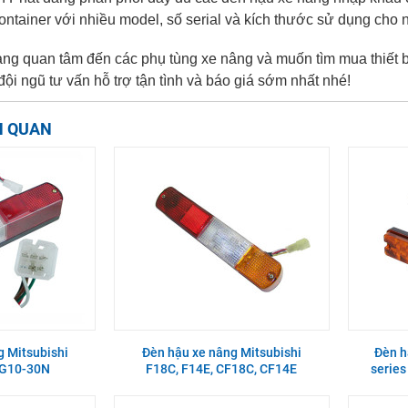
ontainer với nhiều model, số serial và kích thước sử dụng cho nh
g quan tâm đến các phụ tùng xe nâng và muốn tìm mua thiết bị
ội ngũ tư vấn hỗ trợ tận tình và báo giá sớm nhất nhé!
N QUAN
g Mitsubishi
Đèn hậu xe nâng Mitsubishi
Đèn h
FG10-30N
F18C, F14E, CF18C, CF14E
serie