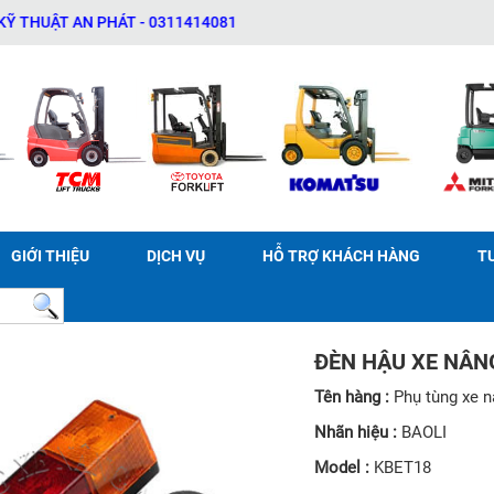
 AN PHÁT - 0311414081
GIỚI THIỆU
DỊCH VỤ
HỖ TRỢ KHÁCH HÀNG
T
ĐÈN HẬU XE NÂNG
Tên hàng :
Phụ tùng xe 
Nhãn hiệu :
BAOLI
Model :
KBET18