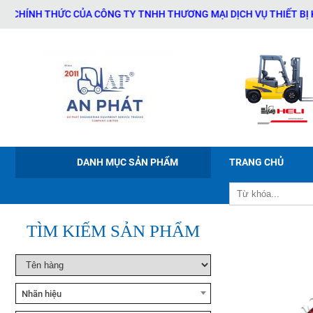
Xe nâng tay điện Noblelift
 THỨC CỦA CÔNG TY TNHH THƯƠNG MẠI DỊCH VỤ THIẾT BỊ KỸ THUẬT
PWB-150/200/300
Xe nâng điện ngồi lái Noblelift
CPD20-38
Xe nâng bán tự động Noblelift
ESFH10
DANH MỤC SẢN PHẨM
TRANG CHỦ
Xe nâng tay cao Noblelift
SFH10/15
TÌM KIẾM SẢN PHẨM
Xe nâng tay Noblelift HPT20S
Nhãn hiệu
Bộ phớt xi lanh nghiêng xe nâng
TCM FD50-100Z8
Xe nâng dầu Noblelift