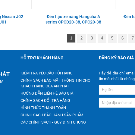
g Nissan J02
Đèn hậu xe nâng Hangcha A
Đèn h
 J01
series CPCD20-38, CPC20-38
1
2
3
4
5
6
7
HỖ TRỢ KHÁCH HÀNG
ĐĂNG KÝ BÁO GIÁ
KIỂM TRA YÊU CẦU HỎI HÀNG
Hãy để địa chỉ emai
PHÁT
tin mới nhất từ chúng 
CHÍNH SÁCH BẢO MẬT THÔNG TIN CHO
CM
KHÁCH HÀNG CỦA AN PHÁT
HƯỚNG DẪN LIÊN HỆ BÁO GIÁ
CHÍNH SÁCH ĐỔI TRẢ HÀNG
HÌNH THỨC THANH TOÁN
CHÍNH SÁCH BẢO HÀNH SẢN PHẨM
CÁC CHÍNH SÁCH - QUY ĐỊNH CHUNG