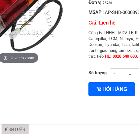
Đơn vị :
Cái
MSAP :
AP-SHD-000039
Giá: Liên hệ
4TNV94/4TNV98
Công ty TNHH TMDV TB KT A
Caterpillar, TCM, Nichiyu, H
Doosan, Hyundai, Hala,Taili
tranh, giao hàng tận nơi.., d
trực tiếp
HL: 0918 540 603,
Hover to zoom
Số lượng
-
HỎI HÀNG
BÌNH LUẬN