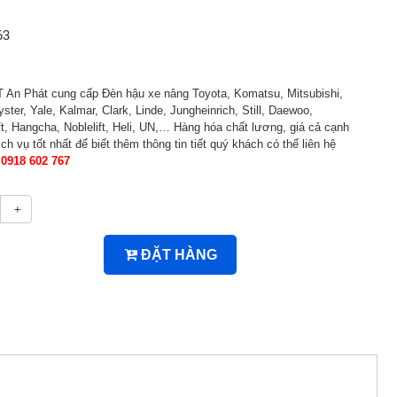
63
n Phát cung cấp Đèn hậu xe nâng Toyota, Komatsu, Mitsubishi,
yster, Yale, Kalmar, Clark, Linde, Jungheinrich, Still, Daewoo,
ft, Hangcha, Noblelift, Heli, UN,… Hàng hóa chất lương, giá cả cạnh
ịch vụ tốt nhất để biết thêm thông tin tiết quý khách có thể liên hệ
 0918 602 767
+
ĐẶT HÀNG