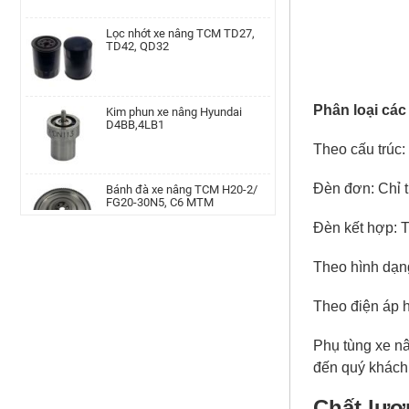
Lọc nhớt xe nâng TCM TD27,
TD42, QD32
Cam xoay xe nâng TEU FD20-35
LH | AP-F36A4-00002010
Kim phun xe nâng Hyundai
D4BB,4LB1
Phân loại các
Bánh răng trục chân thắng xe
nâng Linde, 115-02/03, 336-
02/03, 350, 386, 391, 392, 393,
Theo cấu trúc:
394, 396
Bánh đà xe nâng TCM H20-2/
FG20-30N5, C6 MTM
Đèn đơn: Chỉ 
Trụ khung cabin xe nâng Tcm,
FD20~30T3CD/CS-A
Đèn kết hợp: T
Công tắc đèn xe nâng Heli
H2000 series CPC10-
Theo hình dạng
Xe nâng điện đứng lái Noblelift
35,CPCD10-35,CPQ10-
RT15-20-25ST2
35,CPQD10-35
Theo điện áp h
Ống dầu hồi xe nâng Xinchai
490BPG, 495BPG, 498BPG
Phụ tùng xe nâ
Bạc đầu to thanh truyền xe
nâng Isuzu 4LB1 STD
đến quý khách 
Chất lượ
Nắp xi lanh xe nâng Isuzu