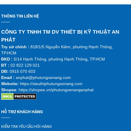
THÔNG TIN LIÊN HỆ
CÔNG TY TNHH TM DV THIẾT BỊ KỸ THUẬT AN
PHÁT
Trụ sở chính :
818/1/5 Nguyễn Kiệm, phường Hạnh Thông,
TP.HCM
ĐKD :
5/14 Hạnh Thông, phường Hạnh Thông, TP.HCM
ĐT :
02 822 129 021
DĐ:
0915 070 603
Emai
l :
anphat@phutungxenang.com
Website:
https://sieuthiphutungxenang.com
Shopee
: https://shopee.vn/phutungxenanganphat
HỖ TRỢ KHÁCH HÀNG
KIỂM TRA YÊU CẦU HỎI HÀNG