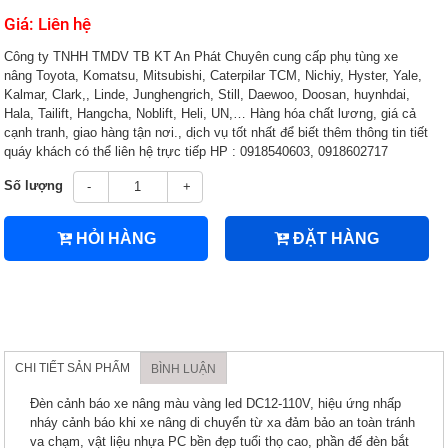
Giá: Liên hệ
Công ty TNHH TMDV TB KT An Phát Chuyên cung cấp phụ tùng xe
nâng Toyota, Komatsu, Mitsubishi, Caterpilar TCM, Nichiy, Hyster, Yale,
Kalmar, Clark,, Linde, Junghengrich, Still, Daewoo, Doosan, huynhdai,
Hala, Tailift, Hangcha, Noblift, Heli, UN,… Hàng hóa chất lương, giá cả
cạnh tranh, giao hàng tận nơi., dịch vụ tốt nhất để biết thêm thông tin tiết
quáy khách có thể liên hệ trực tiếp HP : 0918540603, 0918602717
Số lượng
-
+
HỎI HÀNG
ĐẶT HÀNG
CHI TIẾT SẢN PHẨM
BÌNH LUẬN
Đèn cảnh báo xe nâng màu vàng led DC12-110V, hiệu ứng nhấp
nháy cảnh báo khi xe nâng di chuyển từ xa đảm bảo an toàn tránh
va chạm, vật liệu nhựa PC bền đẹp tuổi thọ cao, phần đế đèn bắt