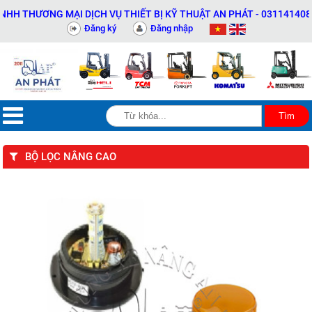
THƯƠNG MẠI DỊCH VỤ THIẾT BỊ KỸ THUẬT AN PHÁT - 0311414081
Đăng ký
Đăng nhập
BỘ LỌC NÂNG CAO