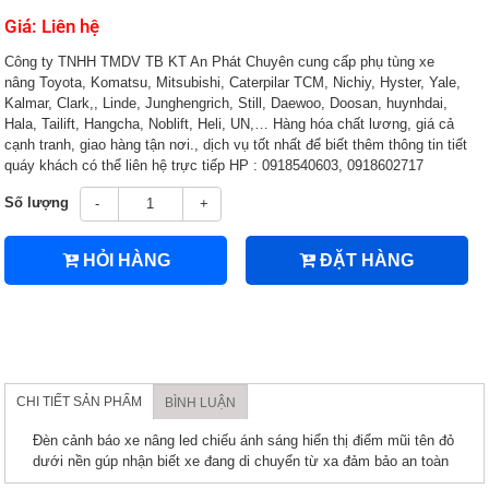
Giá: Liên hệ
Công ty TNHH TMDV TB KT An Phát Chuyên cung cấp phụ tùng xe
nâng Toyota, Komatsu, Mitsubishi, Caterpilar TCM, Nichiy, Hyster, Yale,
Kalmar, Clark,, Linde, Junghengrich, Still, Daewoo, Doosan, huynhdai,
Hala, Tailift, Hangcha, Noblift, Heli, UN,… Hàng hóa chất lương, giá cả
cạnh tranh, giao hàng tận nơi., dịch vụ tốt nhất để biết thêm thông tin tiết
quáy khách có thể liên hệ trực tiếp HP : 0918540603, 0918602717
Số lượng
-
+
HỎI HÀNG
ĐẶT HÀNG
CHI TIẾT SẢN PHẨM
BÌNH LUẬN
Đèn cảnh báo xe nâng led chiếu ánh sáng hiển thị điểm mũi tên đỏ
dưới nền gúp nhận biết xe đang di chuyển từ xa đảm bảo an toàn