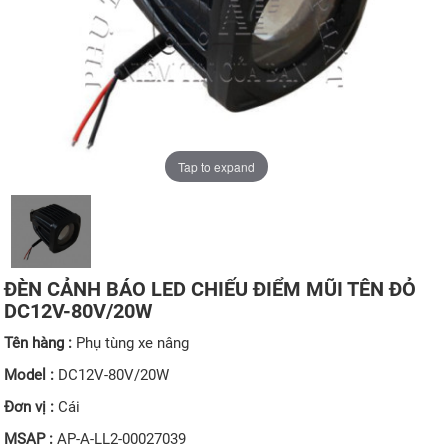
Tap to expand
ĐÈN CẢNH BÁO LED CHIẾU ĐIỂM MŨI TÊN ĐỎ
DC12V-80V/20W
Tên hàng :
Phụ tùng xe nâng
Model :
DC12V-80V/20W
Đơn vị :
Cái
MSAP :
AP-A-LL2-00027039