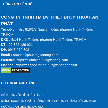
THÔNG TIN LIÊN HỆ
CÔNG TY TNHH TM DV THIẾT BỊ KỸ THUẬT AN
PHÁT
Trụ sở chính :
818/1/5 Nguyễn Kiệm, phường Hạnh Thông,
TP.HCM
ĐKD :
5/14 Hạnh Thông, phường Hạnh Thông, TP.HCM
ĐT :
02 822 129 021
DĐ:
0915 070 603
Emai
l :
anphat@phutungxenang.com
Website:
https://sieuthiphutungxenang.com
Shopee
: https://shopee.vn/phutungxenanganphat
HỖ TRỢ KHÁCH HÀNG
KIỂM TRA YÊU CẦU HỎI HÀNG
CHÍNH SÁCH BẢO MẬT THÔNG TIN CHO KHÁCH HÀNG CỦA AN PHÁT
HƯỚNG DẪN LIÊN HỆ BÁO GIÁ