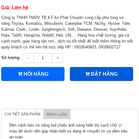
Giá: Liên hệ
Công ty TNHH TMDV TB KT An Phát Chuyên cung cấp phụ tùng xe
nâng Toyota, Komatsu, Mitsubishi, Caterpilar TCM, Nichiy, Hyster, Yale,
Kalmar, Clark,, Linde, Junghengrich, Still, Daewoo, Doosan, huynhdai,
Hala, Tailift, Hangcha, Noblift, Heli, UN,… Hàng hóa chất lương, giá cả
cạnh tranh, giao hàng tận nơi., dịch vụ tốt nhất để biết thêm thông tin tiết
quáy khách có thể liên hệ trực tiếp HP : 0918540603, 0918602717
Số lượng
-
+
HỎI HÀNG
ĐẶT HÀNG
CHI TIẾT SẢN PHẨM
BÌNH LUẬN
Đèn cảnh báo xe nâng led chiếu ánh sáng hiển thị vạch chữ U
màu đỏ dưới nền gúp nhận biết xe đang di chuyển từ xa đảm bảo
an toàn