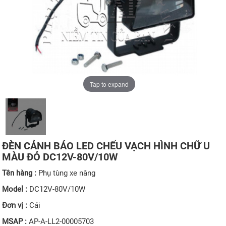
Tap to expand
ĐÈN CẢNH BÁO LED CHẾU VẠCH HÌNH CHỮ U
MÀU ĐỎ DC12V-80V/10W
Tên hàng :
Phụ tùng xe nâng
Model :
DC12V-80V/10W
Đơn vị :
Cái
MSAP :
AP-A-LL2-00005703