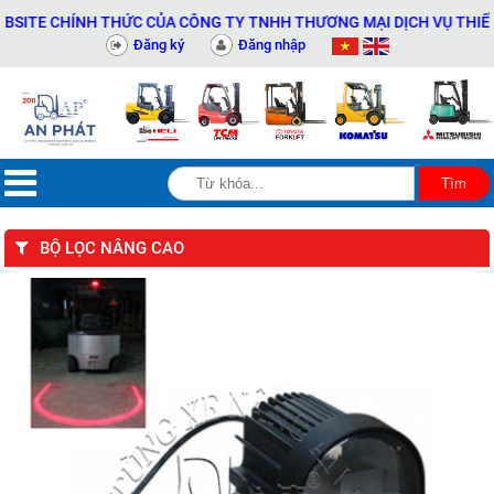
E CHÍNH THỨC CỦA CÔNG TY TNHH THƯƠNG MẠI DỊCH VỤ THIẾT BỊ K
Đăng ký
Đăng nhập
BỘ LỌC NÂNG CAO