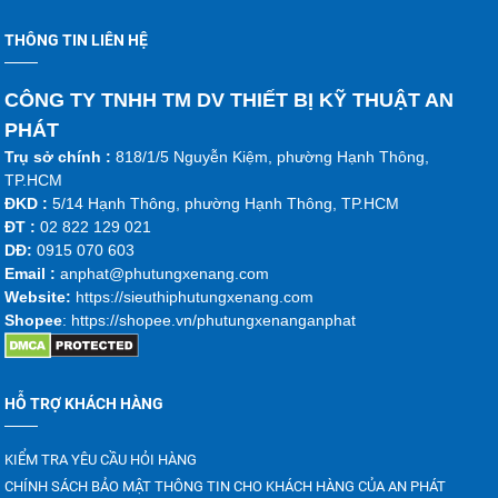
THÔNG TIN LIÊN HỆ
CÔNG TY TNHH TM DV THIẾT BỊ KỸ THUẬT AN
PHÁT
Trụ sở chính :
818/1/5 Nguyễn Kiệm, phường Hạnh Thông,
TP.HCM
ĐKD :
5/14 Hạnh Thông, phường Hạnh Thông, TP.HCM
ĐT :
02 822 129 021
DĐ:
0915 070 603
Emai
l :
anphat@phutungxenang.com
Website:
https://sieuthiphutungxenang.com
Shopee
: https://shopee.vn/phutungxenanganphat
HỖ TRỢ KHÁCH HÀNG
KIỂM TRA YÊU CẦU HỎI HÀNG
CHÍNH SÁCH BẢO MẬT THÔNG TIN CHO KHÁCH HÀNG CỦA AN PHÁT