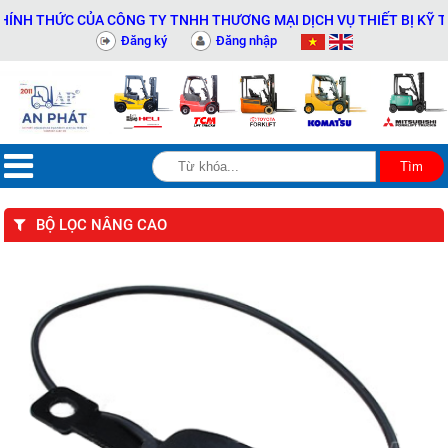
 THỨC CỦA CÔNG TY TNHH THƯƠNG MẠI DỊCH VỤ THIẾT BỊ KỸ THUẬT
Đăng ký
Đăng nhập
BỘ LỌC NÂNG CAO