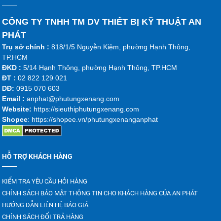
CÔNG TY TNHH TM DV THIẾT BỊ KỸ THUẬT AN
PHÁT
Trụ sở chính :
818/1/5 Nguyễn Kiệm, phường Hạnh Thông,
TP.HCM
ĐKD :
5/14 Hạnh Thông, phường Hạnh Thông, TP.HCM
ĐT :
02 822 129 021
DĐ:
0915 070 603
Emai
l :
anphat@phutungxenang.com
Website:
https://sieuthiphutungxenang.com
Shopee
: https://shopee.vn/phutungxenanganphat
HỖ TRỢ KHÁCH HÀNG
KIỂM TRA YÊU CẦU HỎI HÀNG
CHÍNH SÁCH BẢO MẬT THÔNG TIN CHO KHÁCH HÀNG CỦA AN PHÁT
HƯỚNG DẪN LIÊN HỆ BÁO GIÁ
CHÍNH SÁCH ĐỔI TRẢ HÀNG