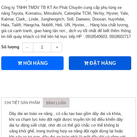
Công ty TNHH TMDV TB KT An Phát Chuyên cung cấp phụ tùng xe
nâng Toyota, Komatsu, Mitsubishi, Caterpilar TCM, Nichiy, Hyster, Yale,
Kalmar, Clark,, Linde, Junghengrich, Still, Daewoo, Doosan, huynhdai,
Hala, Tailift, Hangcha, Noblift, Heli, UN, Hyster,… Hàng hóa chất lương,
giá cả cạnh tranh, giao hàng tận nơi., dịch vụ tốt nhất để biết thêm thông
tin tiết quáy khách có thể liên hệ trực tiếp HP : 0918540603, 0918602717
Số lượng
-
+
HỎI HÀNG
ĐẶT HÀNG
CHI TIẾT SẢN PHẨM
BÌNH LUẬN
Dây đai an toàn xe nâng , có cấu tạo bao gồm dây đai và khóa,
khi va chạm lực kéo đột ngột được truyền tới bộ điều khiển dây
đai tự động siết chặt, nhờ đó có thể giữ chắc cơ thể không bị
văng khỏi ghế, trong trường hợp xe nâng đột ngột dừng lại hoặc
khi xảy ra tai nạn. dây đai an toàn phải là một dãy dài và rộng với