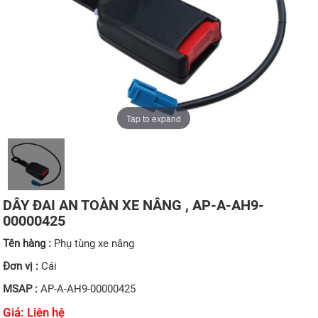
Tap to expand
DÂY ĐAI AN TOÀN XE NÂNG , AP-A-AH9-
00000425
Tên hàng :
Phụ tùng xe nâng
Đơn vị :
Cái
MSAP :
AP-A-AH9-00000425
Giá: Liên hệ