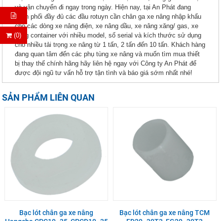
và vận chuyển đi ngay trong ngày. Hiện nay, tại An Phát đang
phân phối đầy đủ các đầu rotuyn cần chân ga xe nâng nhập khẩu
cho các dòng xe nâng điện, xe nâng dầu, xe nâng xăng/ gas, xe
nâng container với nhiều model, số serial và kích thước sử dụng
(0)
cho nhiều tải trọng xe nâng từ 1 tấn, 2 tấn đến 10 tấn. Khách hàng
đang quan tâm đến các phụ tùng xe nâng và muốn tìm mua thiết
bị thay thế chính hãng hãy liên hệ ngay với Công ty An Phát để
được đội ngũ tư vấn hỗ trợ tận tình và báo giá sớm nhất nhé!
SẢN PHẨM LIÊN QUAN
Bạc lót chân ga xe nâng
Bạc lót chân ga xe nâng TCM