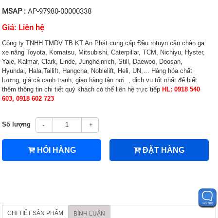
MSAP :
AP-97980-00000338
Giá: Liên hệ
Công ty TNHH TMDV TB KT An Phát cung cấp Đầu rotuyn cần chân ga
xe nâng Toyota, Komatsu, Mitsubishi, Caterpillar, TCM, Nichiyu, Hyster,
Yale, Kalmar, Clark, Linde, Jungheinrich, Still, Daewoo, Doosan,
Hyundai, Hala,Tailift, Hangcha, Noblelift, Heli, UN,… Hàng hóa chất
lương, giá cả cạnh tranh, giao hàng tận nơi.., dịch vụ tốt nhất để biết
thêm thông tin chi tiết quý khách có thể liên hệ trực tiếp
HL: 0918 540
603, 0918 602 723
Số lượng
-
+
HỎI HÀNG
ĐẶT HÀNG
CHI TIẾT SẢN PHẨM
BÌNH LUẬN