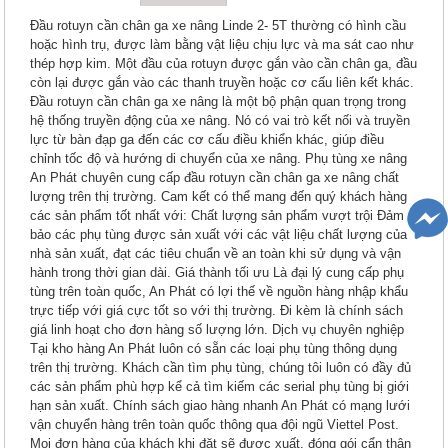
Đầu rotuyn cần chân ga xe nâng Linde 2- 5T thường có hình cầu
hoặc hình trụ, được làm bằng vật liệu chịu lực và ma sát cao như
thép hợp kim. Một đầu của rotuyn được gắn vào cần chân ga, đầu
còn lại được gắn vào các thanh truyền hoặc cơ cấu liên kết khác.
Đầu rotuyn cần chân ga xe nâng là một bộ phận quan trọng trong
hệ thống truyền động của xe nâng. Nó có vai trò kết nối và truyền
lực từ bàn đạp ga đến các cơ cấu điều khiển khác, giúp điều
chỉnh tốc độ và hướng di chuyển của xe nâng. Phụ tùng xe nâng
An Phát chuyên cung cấp đầu rotuyn cần chân ga xe nâng chất
lượng trên thị trường. Cam kết có thể mang đến quý khách hàng
các sản phẩm tốt nhất với: Chất lượng sản phẩm vượt trội Đảm
bảo các phụ tùng được sản xuất với các vật liệu chất lượng của
nhà sản xuất, đạt các tiêu chuẩn về an toàn khi sử dụng và vận
hành trong thời gian dài. Giá thành tối ưu Là đại lý cung cấp phụ
tùng trên toàn quốc, An Phát có lợi thế về nguồn hàng nhập khẩu
trực tiếp với giá cực tốt so với thị trường. Đi kèm là chính sách
giá linh hoạt cho đơn hàng số lượng lớn. Dịch vụ chuyên nghiệp
Tại kho hàng An Phát luôn có sẵn các loại phụ tùng thông dụng
trên thị trường. Khách cần tìm phụ tùng, chúng tôi luôn có đầy đủ
các sản phẩm phù hợp kể cả tìm kiếm các serial phụ tùng bị giới
hạn sản xuất. Chính sách giao hàng nhanh An Phát có mạng lưới
vận chuyển hàng trên toàn quốc thông qua đội ngũ Viettel Post.
Mọi đơn hàng của khách khi đặt sẽ được xuất, đóng gói cẩn thận