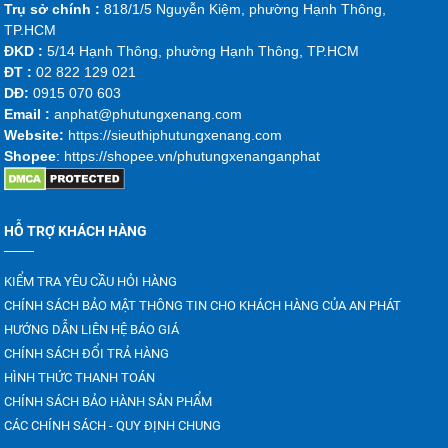
Trụ sở chính :
818/1/5 Nguyễn Kiệm, phường Hạnh Thông,
TP.HCM
ĐKD :
5/14 Hạnh Thông, phường Hạnh Thông, TP.HCM
ĐT :
02 822 129 021
DĐ:
0915 070 603
Emai
l :
anphat@phutungxenang.com
Website:
https://sieuthiphutungxenang.com
Shopee
: https://shopee.vn/phutungxenanganphat
HỖ TRỢ KHÁCH HÀNG
KIỂM TRA YÊU CẦU HỎI HÀNG
CHÍNH SÁCH BẢO MẬT THÔNG TIN CHO KHÁCH HÀNG CỦA AN PHÁT
HƯỚNG DẪN LIÊN HỆ BÁO GIÁ
CHÍNH SÁCH ĐỔI TRẢ HÀNG
HÌNH THỨC THANH TOÁN
CHÍNH SÁCH BẢO HÀNH SẢN PHẨM
CÁC CHÍNH SÁCH - QUY ĐỊNH CHUNG