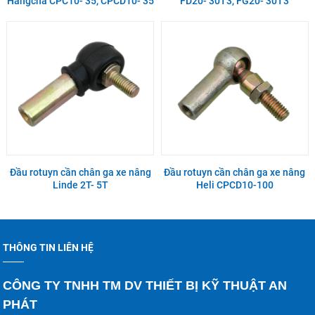
Hangcha CPC10- 35, CPCD10- 35
FD20- 30T3, FG20- 30T3
Đầu rotuyn cần chân ga xe nâng
Đầu rotuyn cần chân ga xe nâng
Linde 2T- 5T
Heli CPCD10-100
THÔNG TIN LIÊN HỆ
CÔNG TY TNHH TM DV THIẾT BỊ KỸ THUẬT AN
PHÁT