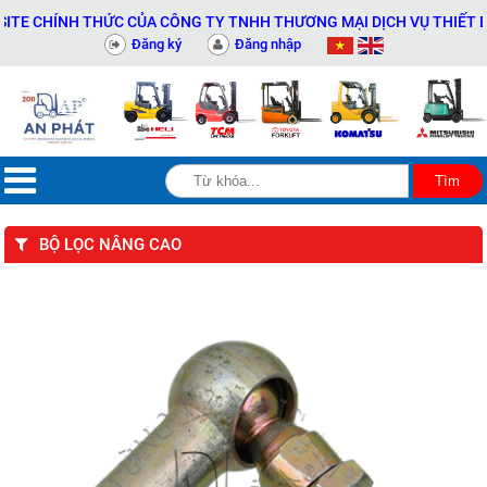
E CHÍNH THỨC CỦA CÔNG TY TNHH THƯƠNG MẠI DỊCH VỤ THIẾT BỊ K
Đăng ký
Đăng nhập
BỘ LỌC NÂNG CAO