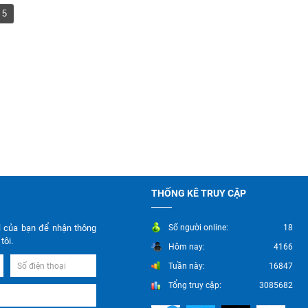
5
THỐNG KÊ TRUY CẬP
l của bạn để nhận thông
Số người online:
18
tôi.
Hôm nay:
4166
Tuần này:
16847
Tổng truy cập:
3085682