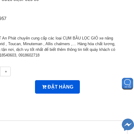
957
An Phát chuyên cung cấp các loại CỤM BẦU LỌC GIÓ xe nâng
y-brid , Toucan, Minuteman , Allis chalmers ,… Hàng hóa chất lương,
 tận nơi, dịch vụ tốt nhất để biết thêm thông tin tiết quáy khách có
0918540603, 0918602718
+
ĐẶT HÀNG