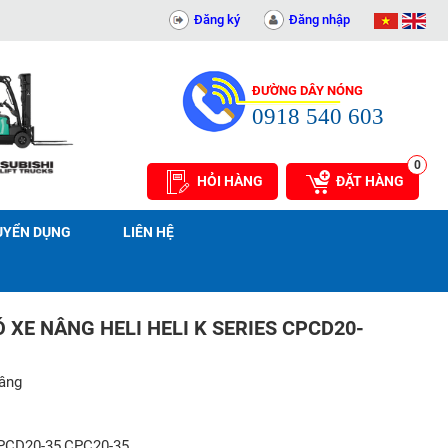
 THUẬT AN PHÁT - 0311414081
Đăng ký
Đăng nhập
ĐƯỜNG DÂY NÓNG
0918 540 603
0
HỎI HÀNG
ĐẶT HÀNG
UYỂN DỤNG
LIÊN HỆ
 XE NÂNG HELI HELI K SERIES CPCD20-
nâng
CPCD20-35,CPC20-35