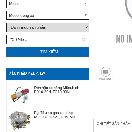
Model
Xe nâng tay cao Noblelift
SFH10/15
Model động cơ
Xe nâng tay Noblelift HPT20S
TÌM KIẾM
Xe nâng dầu Noblelift
CPC(D)20-38
Bộ phớt xi lanh nghiêng xe nâng
SẢN PHẨM BÁN CHẠY
TCM FD50-100Z8
Đèn hậu xe nâng Mitsubishi
FD10-30N, FG10-30N
Motor khởi động xe nâng
Yanmar
4D92E/4TNE92/4D94E/4D94LE/4TNE94/4D98E/4TNE98/
Bộ điều áp gas xe nâng
Mitsubishi K21, K25/ Mit
Pít Tông xe nâng Toyota 1DZ-
CHI TIẾT SẢN PHẨM
Ⅱ/7-8FD(+0.25)