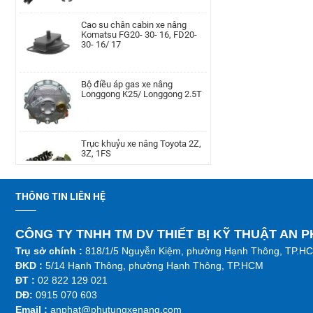
7 TEU FB30
Cao su chân cabin xe nâng
Komatsu FG20- 30- 16, FD20-
30- 16/ 17
Lọc nhớt xe nâng Nissan TD27,
TD42, QD32|AP-A-152-
00002077
Bộ điều áp gas xe nâng
Longgong K25/ Longgong 2.5T
Cụm bầu lọc gió xe nâng Teu
TEU/FD20-30/490
Trục khuỷu xe nâng Toyota 2Z,
3Z, 1FS
Cam xoay xe nâng TEU FD20-35
LH | AP-F36A4-00002010
Lọc nhớt xe nâng TCM TD27,
THÔNG TIN LIÊN HỆ
TD42, QD32
Bánh răng trục chân thắng xe
CÔNG TY TNHH TM DV THIẾT BỊ KỸ THUẬT AN 
nâng Linde, 115-02/03, 336-
02/03, 350, 386, 391, 392, 393,
Trụ sở chính :
818/1/5 Nguyễn Kiệm, phường Hạnh Thông, TP.H
Kim phun xe nâng Hyundai
394, 396
D4BB,4LB1
ĐKD :
5/14 Hạnh Thông, phường Hạnh Thông, TP.HCM
ĐT :
02 822 129 021
Trụ khung cabin xe nâng Tcm,
DĐ:
0915 070 603
FD20~30T3CD/CS-A
Emai
l :
anphat@phutungxenang.com