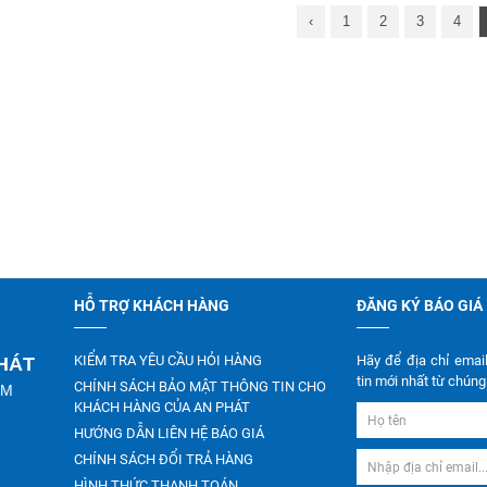
‹
1
2
3
4
HỖ TRỢ KHÁCH HÀNG
ĐĂNG KÝ BÁO GIÁ
KIỂM TRA YÊU CẦU HỎI HÀNG
Hãy để địa chỉ emai
PHÁT
tin mới nhất từ chúng 
CHÍNH SÁCH BẢO MẬT THÔNG TIN CHO
CM
KHÁCH HÀNG CỦA AN PHÁT
HƯỚNG DẪN LIÊN HỆ BÁO GIÁ
CHÍNH SÁCH ĐỔI TRẢ HÀNG
HÌNH THỨC THANH TOÁN