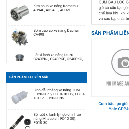
CỤM BẦU LỌC GIÓ 
Kim phun xe nâng Komatsu
4D94E, 4D94LE, 4D92E
gió có cấu tạo gồ
Máy phát điện xe nâng Dynamo
chế hòa khí, khi 
TCM 6BG1
và các tạp chất t
Bơm cao áp xe nâng Dachai
CA498
SẢN PHẨM LIÊ
Phớt may ơ bánh trước xe nâng
Komatsu Kom. FD20-
30/-11/-12/-14/-15/-16/-17,FG20-
30/-11/-12/-14/-15/-
Lót xi lanh xe nâng Isuzu
C240PKJ, C240PKE, C240PKG,
C240PE-15
Cảm biến lọc dầu xe nâng TCM
TD27, QD32
Bạc đạn chặn hông xe nâng
SẢN PHẨM KHUYỄN MÃI
Komatsu FD20-30| -12 -16,
FB20-30EX8-11
Bình dầu thắng xe nâng TCM
FD20-30Z5, FD10-18T12, FG10-
18T12, FG20-30N5
Càng xe nâng Type II A type
Cụm bầu lọc gió
100 * 40 * 1220
Yale GDP4
Bộ ruột xi lanh ly hợp chính xe
nâng Mitsubishi FD10-30),
FG10-30
Bình ắc quy xe nâng TCM FB30-