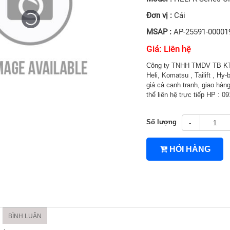
Đơn vị :
Cái
MSAP :
AP-25591-00001
Giá: Liên hệ
Công ty TNHH TMDV TB KT 
Heli, Komatsu , Tailift , H
giá cả cạnh tranh, giao hàng
thể liên hệ trực tiếp HP : 
Số lượng
-
HỎI HÀNG
4TNV94/4TNV98
BÌNH LUẬN