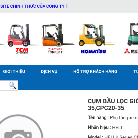
 CHÍNH THỨC CỦA CÔNG TY TNHH THƯƠNG MẠI DỊCH VỤ THIẾT BỊ KỸ
GIỚI THIỆU
DỊCH VỤ
HỖ TRỢ KHÁCH HÀNG
T
CỤM BẦU LỌC GIÓ
35,CPC20-35
Tên hàng :
Phụ tùng xe 
Nhãn hiệu :
HELI
Model :
HELI K Series 