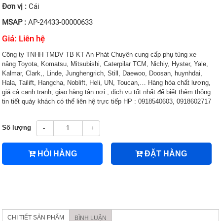
Đơn vị :
Cái
MSAP :
AP-24433-00000633
Giá: Liên hệ
Công ty TNHH TMDV TB KT An Phát Chuyên cung cấp phụ tùng xe
nâng Toyota, Komatsu, Mitsubishi, Caterpilar TCM, Nichiy, Hyster, Yale,
Kalmar, Clark,, Linde, Junghengrich, Still, Daewoo, Doosan, huynhdai,
Hala, Tailift, Hangcha, Noblift, Heli, UN, Toucan,… Hàng hóa chất lương,
giá cả cạnh tranh, giao hàng tận nơi., dịch vụ tốt nhất để biết thêm thông
tin tiết quáy khách có thể liên hệ trực tiếp HP : 0918540603, 0918602717
Số lượng
-
+
HỎI HÀNG
ĐẶT HÀNG
CHI TIẾT SẢN PHẨM
BÌNH LUẬN