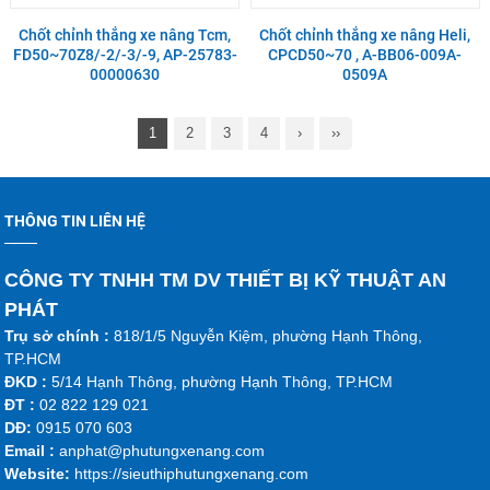
Chốt chỉnh thắng xe nâng Tcm,
Chốt chỉnh thắng xe nâng Heli,
FD50~70Z8/-2/-3/-9, AP-25783-
CPCD50~70 , A-BB06-009A-
00000630
0509A
1
2
3
4
›
››
THÔNG TIN LIÊN HỆ
CÔNG TY TNHH TM DV THIẾT BỊ KỸ THUẬT AN
PHÁT
Trụ sở chính :
818/1/5 Nguyễn Kiệm, phường Hạnh Thông,
TP.HCM
ĐKD :
5/14 Hạnh Thông, phường Hạnh Thông, TP.HCM
ĐT :
02 822 129 021
DĐ:
0915 070 603
Emai
l :
anphat@phutungxenang.com
Website:
https://sieuthiphutungxenang.com