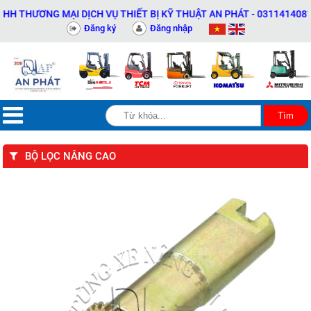
THƯƠNG MẠI DỊCH VỤ THIẾT BỊ KỸ THUẬT AN PHÁT - 0311414081
Đăng ký
Đăng nhập
BỘ LỌC NÂNG CAO