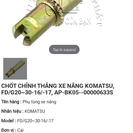
Tap to expand
CHỐT CHỈNH THẮNG XE NÂNG KOMATSU,
FD/G20~30-16/-17, AP-BK05--00000633S
Tên hàng :
Phụ tùng xe nâng
Nhãn hiệu :
KOMATSU
Model :
FD/G20~30-16/-17
Đơn vị :
Cái