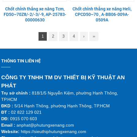
Chốt chỉnh thắng xe nâng Tcm,
Chốt chỉnh thắng xe nâng Heli,
FD50~70Z8/-2/-3/-9, AP-25783-
CPCD50~70 , A-BB06-009A-
00000630
0509A
1
2
3
4
›
››
THÔNG TIN LIÊN HỆ
CÔNG TY TNHH TM DV THIẾT BỊ KỸ THUẬT AN
PHÁT
Trụ sở chính :
818/1/5 Nguyễn Kiệm, phường Hạnh Thông,
TP.HCM
ĐKD :
5/14 Hạnh Thông, phường Hạnh Thông, TP.HCM
ĐT :
02 822 129 021
DĐ:
0915 070 603
Emai
l :
anphat@phutungxenang.com
Website:
https://sieuthiphutungxenang.com