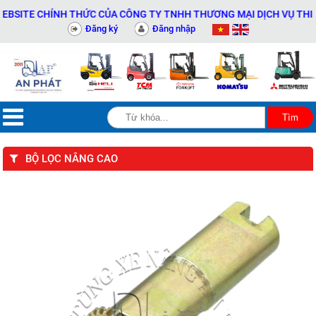
ITE CHÍNH THỨC CỦA CÔNG TY TNHH THƯƠNG MẠI DỊCH VỤ THIẾT BỊ
Đăng ký
Đăng nhập
BỘ LỌC NÂNG CAO