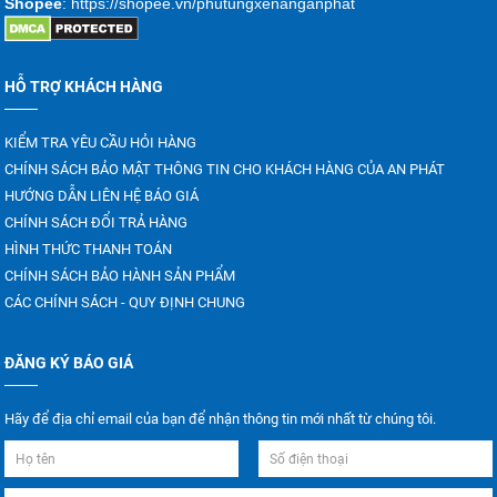
Shopee
: https://shopee.vn/phutungxenanganphat
HỖ TRỢ KHÁCH HÀNG
KIỂM TRA YÊU CẦU HỎI HÀNG
CHÍNH SÁCH BẢO MẬT THÔNG TIN CHO KHÁCH HÀNG CỦA AN PHÁT
HƯỚNG DẪN LIÊN HỆ BÁO GIÁ
CHÍNH SÁCH ĐỔI TRẢ HÀNG
HÌNH THỨC THANH TOÁN
CHÍNH SÁCH BẢO HÀNH SẢN PHẨM
CÁC CHÍNH SÁCH - QUY ĐỊNH CHUNG
ĐĂNG KÝ BÁO GIÁ
Hãy để địa chỉ email của bạn để nhận thông tin mới nhất từ chúng tôi.