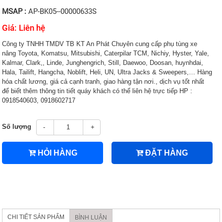
MSAP :
AP-BK05--00000633S
Giá: Liên hệ
Công ty TNHH TMDV TB KT An Phát Chuyên cung cấp phụ tùng xe
nâng Toyota, Komatsu, Mitsubishi, Caterpilar TCM, Nichiy, Hyster, Yale,
Kalmar, Clark,, Linde, Junghengrich, Still, Daewoo, Doosan, huynhdai,
Hala, Tailift, Hangcha, Noblift, Heli, UN, Ultra Jacks & Sweepers,… Hàng
hóa chất lương, giá cả cạnh tranh, giao hàng tận nơi., dịch vụ tốt nhất
để biết thêm thông tin tiết quáy khách có thể liên hệ trực tiếp HP :
0918540603, 0918602717
Số lượng
-
+
HỎI HÀNG
ĐẶT HÀNG
CHI TIẾT SẢN PHẨM
BÌNH LUẬN