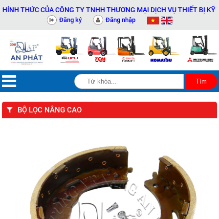
H THỨC CỦA CÔNG TY TNHH THƯƠNG MẠI DỊCH VỤ THIẾT BỊ KỸ THUẬ
Đăng ký
Đăng nhập
BỘ LỌC NÂNG CAO