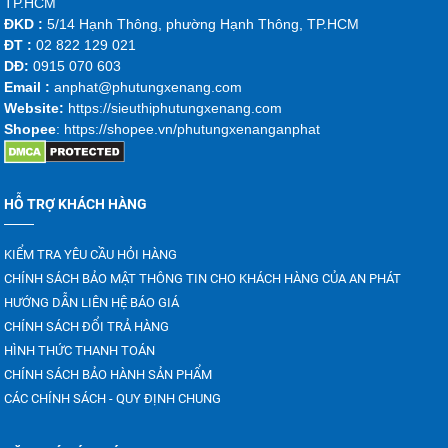
TP.HCM
ĐKD :
5/14 Hạnh Thông, phường Hạnh Thông, TP.HCM
ĐT :
02 822 129 021
DĐ:
0915 070 603
Emai
l :
anphat@phutungxenang.com
Website:
https://sieuthiphutungxenang.com
Shopee
: https://shopee.vn/phutungxenanganphat
HỖ TRỢ KHÁCH HÀNG
KIỂM TRA YÊU CẦU HỎI HÀNG
CHÍNH SÁCH BẢO MẬT THÔNG TIN CHO KHÁCH HÀNG CỦA AN PHÁT
HƯỚNG DẪN LIÊN HỆ BÁO GIÁ
CHÍNH SÁCH ĐỔI TRẢ HÀNG
HÌNH THỨC THANH TOÁN
CHÍNH SÁCH BẢO HÀNH SẢN PHẨM
CÁC CHÍNH SÁCH - QUY ĐỊNH CHUNG