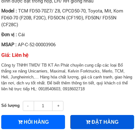
đinh được đặt trong hộp, LH/ RH giống nhau
Model :
TCM FD50-70Z7/ Z8, CPCD50-70, Toyota, Mit, Kom
FD60-70 (F20B, F20C), FD50CN (CF19D), FD50N/ FD55N
(CF28C)
Đơn vị :
Cái
MSAP :
AP-C-52-00003906
Giá: Liên hệ
Công ty TNHH TMDV TB KT An Phát chuyên cung cấp các loại Bố
thắng xe nâng Unicarriers, Maximal, Kelvin Forktrucks, Merlo, TCM,
Heli, Jungheinrich,… Hàng hóa chất lượng, giá cả cạnh tranh, giao hàng
tận nơi, dịch vụ tốt nhất. Để biết thêm thông tin tiết, quý khách có thể
liên hệ trực tiếp HL: 0918540603, 0918602718
Số lượng
-
+
HỎI HÀNG
ĐẶT HÀNG