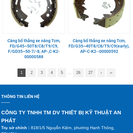
Càng bố thắng xe nâng Tcm,
Càng bố thắng xe nâng Tcm,
FD/G45~50T8/C8/T9/C9,
FD/G35~40T8/C8/T9/C9(early),
F/GD35~50-7/-8, AP-,C-K2-
AP-C-K2--00000592
00000588
1
2
3
4
5
...
26
27
›
››
THÔNG TIN LIÊN HỆ
CÔNG TY TNHH TM DV THIẾT BỊ KỸ THUẬT AN
PHÁT
Trụ sở chính :
818/1/5 Nguyễn Kiệm, phường Hạnh Thông,