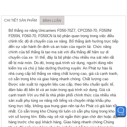
CHI TIẾT SẢN PHẨM
BÌNH LUẬN
Bố thắng xe nâng Unicarriers FD50-70Z7, CPCD50-70, FD50N/
FD55N, FD60-70, FD50CN là bộ phận quan trọng trong việc điều
chỉnh tốc độ di chuyển của xe nâng. Bố thắng ảnh hưởng trực tiếp
đến sự vận hành ổn định và an toàn của người lái. Chức năng
chính của bố thắng là tạo ma sát với đĩa thắng để hãm sự di
chuyển của xe. Vì thế, đây là bộ phận chịu nhiều ma sát nên rất
dễ bị mài mòn. Do đó, trong quá trình sử dụng, người dùng nên
kiểm tra và chú ý bảo dưỡng thường xuyên. An Phát tự hào là
nhà cung cấp bố thắng xe nâng chất lượng cao, giá cả cạnh tranh,
có sẵn trong kho và giao hàng nhanh chóng. Chất lượng cao
Được sản xuất từ nguyên liệu cao cấp, theo tiêu chuẩn quốc tế,
đảm bảo độ bền bỉ và an toàn trong quá trình sử dụng. Giá cả
cạnh tranh Với ưu thế là nhà phân phối chính thức của nhiều nhà
sản xuất phụ tùng xe nâng nổi tiếng và chuyên nhập khẩu phụ
tùng trực tiếp, không qua trung gian nên tại An Phát có giá bán tốt
nhất. Có sẵn trong kho Chúng tôi luôn có sẵn phụ tùng trong kho
với số lượng lớn. Điều này sẽ rút ngắn thời gian chờ đợi hoặc đặt
hàng trước cho quý khách hàng. Giao hàng nhanh chóng Chúng