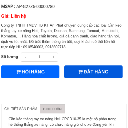
MSAP :
AP-G27Z5-00000780
Giá: Liên hệ
Công ty TNHH TMDV TB KT An Phát chuyên cung cấp các loại Cần kéo
thắng tay xe nâng Heli, Toyota, Doosan, Samsung, Tomcat, Mitsubishi,
Komatsu,… Hàng hóa chất lượng, giá cả cạnh tranh, giao hàng tận nơi,
dịch vụ tốt nhất. Để biết thêm thông tin tiết, quý khách có thể liên hệ
trực tiếp HL: 0918540603, 0918602718
Số lượng
-
+
HỎI HÀNG
ĐẶT HÀNG
CHI TIẾT SẢN PHẨM
BÌNH LUẬN
Cần kéo thắng tay xe nâng Heli CPCD10-35 là một bộ phận trong
hệ thống thắng xe nâng, có chức năng giữ cho xe đứng yên khi