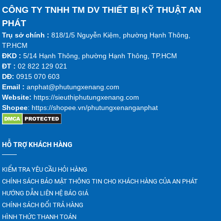
CÔNG TY TNHH TM DV THIẾT BỊ KỸ THUẬT AN
PHÁT
Trụ sở chính :
818/1/5 Nguyễn Kiệm, phường Hạnh Thông,
TP.HCM
ĐKD :
5/14 Hạnh Thông, phường Hạnh Thông, TP.HCM
ĐT :
02 822 129 021
DĐ:
0915 070 603
Emai
l :
anphat@phutungxenang.com
Website:
https://sieuthiphutungxenang.com
Shopee
: https://shopee.vn/phutungxenanganphat
HỖ TRỢ KHÁCH HÀNG
KIỂM TRA YÊU CẦU HỎI HÀNG
CHÍNH SÁCH BẢO MẬT THÔNG TIN CHO KHÁCH HÀNG CỦA AN PHÁT
HƯỚNG DẪN LIÊN HỆ BÁO GIÁ
CHÍNH SÁCH ĐỔI TRẢ HÀNG
HÌNH THỨC THANH TOÁN