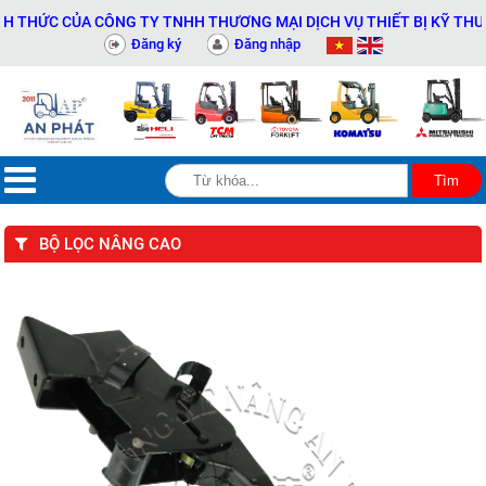
HỨC CỦA CÔNG TY TNHH THƯƠNG MẠI DỊCH VỤ THIẾT BỊ KỸ THUẬT A
Đăng ký
Đăng nhập
BỘ LỌC NÂNG CAO