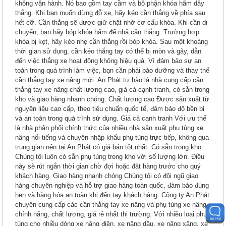
không vận hành. Nó bao gồm tay cầm và bộ phận khóa hãm dây
thắng. Khi bạn muốn dừng đỗ xe, hãy kéo cần thắng về phía sau
hết cỡ. Cần thắng sẽ được giữ chặt nhờ cơ cấu khóa. Khi cần di
chuyển, bạn hãy bóp khóa hãm để nhả cần thắng. Trường hợp
khóa bị kẹt, hãy kéo nhẹ cần thắng rồi bóp khóa. Sau một khoảng
thời gian sử dụng, cần kéo thắng tay có thể bị mòn và gãy, dẫn
đến việc thắng xe hoạt động không hiệu quả. Vì đảm bảo sự an
toàn trong quá trình làm việc, bạn cần phải bảo dưỡng và thay thế
cần thắng tay xe nâng mới. An Phát tự hào là nhà cung cấp cần
thắng tay xe nâng chất lượng cao, giá cả cạnh tranh, có sẵn trong
kho và giao hàng nhanh chóng. Chất lượng cao Được sản xuất từ
nguyên liệu cao cấp, theo tiêu chuẩn quốc tế, đảm bảo độ bền bỉ
và an toàn trong quá trình sử dụng. Giá cả cạnh tranh Với ưu thế
là nhà phân phối chính thức của nhiều nhà sản xuất phụ tùng xe
nâng nổi tiếng và chuyên nhập khẩu phụ tùng trực tiếp, không qua
trung gian nên tại An Phát có giá bán tốt nhất. Có sẵn trong kho
Chúng tôi luôn có sẵn phụ tùng trong kho với số lượng lớn. Điều
này sẽ rút ngắn thời gian chờ đợi hoặc đặt hàng trước cho quý
khách hàng. Giao hàng nhanh chóng Chúng tôi có đội ngũ giao
hàng chuyên nghiệp và hỗ trợ giao hàng toàn quốc, đảm bảo đúng
hẹn và hàng hóa an toàn khi đến tay khách hàng. Công ty An Phát
chuyên cung cấp các cần thắng tay xe nâng và phụ tùng xe nâng
chính hãng, chất lượng, giá rẻ nhất thị trường. Với nhiều loại phụ
tùng cho nhiều dòng xe nâng điện, xe nâng dầu, xe nâng xăng, xe