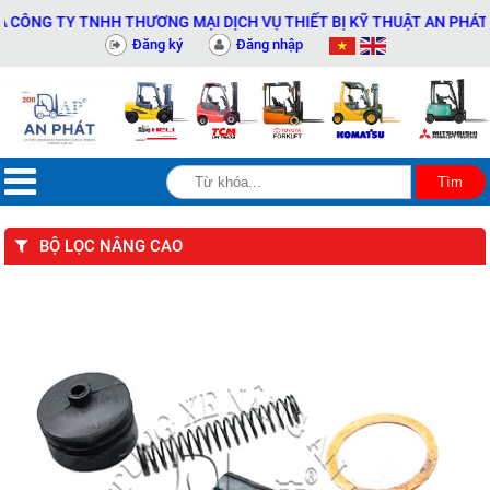
NG TY TNHH THƯƠNG MẠI DỊCH VỤ THIẾT BỊ KỸ THUẬT AN PHÁT - 0
Đăng ký
Đăng nhập
BỘ LỌC NÂNG CAO