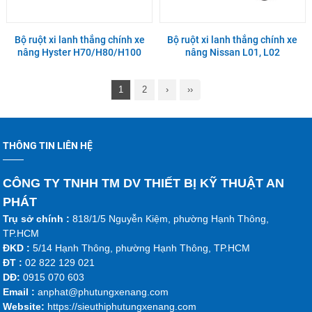
Bộ ruột xi lanh thắng chính xe
Bộ ruột xi lanh thắng chính xe
nâng Hyster H70/H80/H100
nâng Nissan L01, L02
1
2
›
››
THÔNG TIN LIÊN HỆ
CÔNG TY TNHH TM DV THIẾT BỊ KỸ THUẬT AN
PHÁT
Trụ sở chính :
818/1/5 Nguyễn Kiệm, phường Hạnh Thông,
TP.HCM
ĐKD :
5/14 Hạnh Thông, phường Hạnh Thông, TP.HCM
ĐT :
02 822 129 021
DĐ:
0915 070 603
Emai
l :
anphat@phutungxenang.com
Website:
https://sieuthiphutungxenang.com