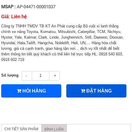
MSAP :
AP-04471-00001037
Giá: Liên hệ
Công ty TNHH TMDV TB KT An Phát cung cấp Bộ ruột xi lanh thắng
chính xe nâng Toyota, Komatsu, Mitsubishi, Caterpillar, TCM, Nichiyu,
Hyster, Yale, Kalmar, Clark, Linde, Jungheinrich, Still, Daewoo, Doosan,
Hyundai, Hala,Tailift, Hangcha, Noblelift, Heli, UN,… Hàng hóa chất
lương, giá cả cạnh tranh, giao hàng tận nơi.., dịch vụ tốt nhất để biết
thêm thông tin tiết quý khách có thể liên hệ trực tiếp HL: 0918 540 603,
0918 602 719
Số lượng
-
+
HỎI HÀNG
ĐẶT HÀNG
CHI TIẾT SẢN PHẨM
BÌNH LUẬN