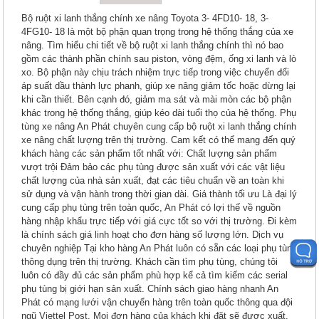
Bộ ruột xi lanh thắng chính xe nâng Toyota 3- 4FD10- 18, 3-
4FG10- 18 là một bộ phận quan trọng trong hệ thống thắng của xe
nâng. Tìm hiểu chi tiết về bộ ruột xi lanh thắng chính thì nó bao
gồm các thành phần chính sau piston, vòng đệm, ống xi lanh và lò
xo. Bộ phận này chịu trách nhiệm trực tiếp trong việc chuyển đổi
áp suất dầu thành lực phanh, giúp xe nâng giảm tốc hoặc dừng lại
khi cần thiết. Bên cạnh đó, giảm ma sát và mài mòn các bộ phận
khác trong hệ thống thắng, giúp kéo dài tuổi thọ của hệ thống. Phụ
tùng xe nâng An Phát chuyên cung cấp bộ ruột xi lanh thắng chính
xe nâng chất lượng trên thị trường. Cam kết có thể mang đến quý
khách hàng các sản phẩm tốt nhất với: Chất lượng sản phẩm
vượt trội Đảm bảo các phụ tùng được sản xuất với các vật liệu
chất lượng của nhà sản xuất, đạt các tiêu chuẩn về an toàn khi
sử dụng và vận hành trong thời gian dài. Giá thành tối ưu Là đại lý
cung cấp phụ tùng trên toàn quốc, An Phát có lợi thế về nguồn
hàng nhập khẩu trực tiếp với giá cực tốt so với thị trường. Đi kèm
là chính sách giá linh hoạt cho đơn hàng số lượng lớn. Dịch vụ
chuyên nghiệp Tại kho hàng An Phát luôn có sẵn các loại phụ tùng
thông dụng trên thị trường. Khách cần tìm phụ tùng, chúng tôi
luôn có đầy đủ các sản phẩm phù hợp kể cả tìm kiếm các serial
phụ tùng bị giới hạn sản xuất. Chính sách giao hàng nhanh An
Phát có mạng lưới vận chuyển hàng trên toàn quốc thông qua đội
ngũ Viettel Post. Mọi đơn hàng của khách khi đặt sẽ được xuất,