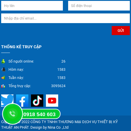
THỐNG KÊ TRUY CẬP
Số người online:
26
Hôm nay:
1583
Tuần này:
1583
Tổng truy cập:
3095624
0918 540 603
Copyright © 2022 CÔNG TY TNHH THƯƠNG MẠI DỊCH VỤ THIẾT BỊ KỸ
THUẬT AN PHÁT. Design by Nina Co .,Ltd