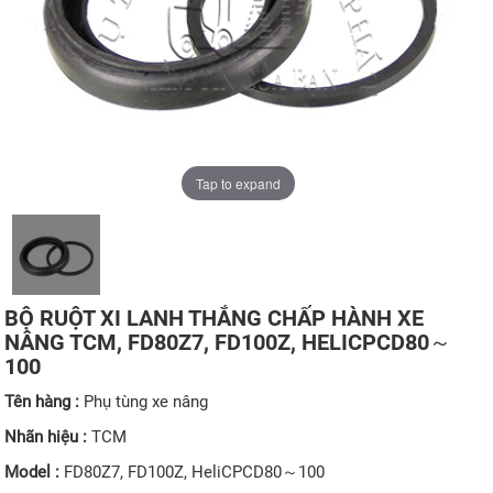
Tap to expand
BỘ RUỘT XI LANH THẮNG CHẤP HÀNH XE
NÂNG TCM, FD80Z7, FD100Z, HELICPCD80～
100
Tên hàng :
Phụ tùng xe nâng
Nhãn hiệu :
TCM
Model :
FD80Z7, FD100Z, HeliCPCD80～100