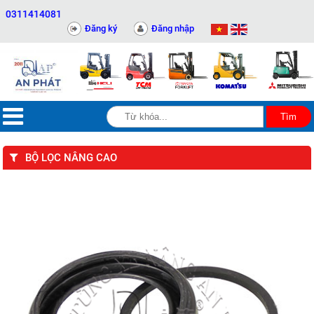
311414081
Đăng ký
Đăng nhập
BỘ LỌC NÂNG CAO