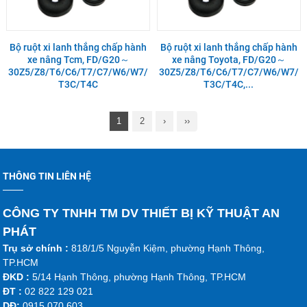
Bộ ruột xi lanh thắng chấp hành
Bộ ruột xi lanh thắng chấp hành
xe nâng Tcm, FD/G20～
xe nâng Toyota, FD/G20～
30Z5/Z8/T6/C6/T7/C7/W6/W7/
30Z5/Z8/T6/C6/T7/C7/W6/W7/
T3C/T4C
T3C/T4C,...
1
2
›
››
THÔNG TIN LIÊN HỆ
CÔNG TY TNHH TM DV THIẾT BỊ KỸ THUẬT AN
PHÁT
Trụ sở chính :
818/1/5 Nguyễn Kiệm, phường Hạnh Thông,
TP.HCM
ĐKD :
5/14 Hạnh Thông, phường Hạnh Thông, TP.HCM
ĐT :
02 822 129 021
DĐ:
0915 070 603