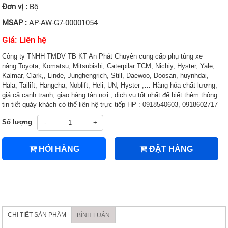
Đơn vị :
Bộ
MSAP :
AP-AW-G7-00001054
Giá: Liên hệ
Công ty TNHH TMDV TB KT An Phát Chuyên cung cấp phụ tùng xe
nâng Toyota, Komatsu, Mitsubishi, Caterpilar TCM, Nichiy, Hyster, Yale,
Kalmar, Clark,, Linde, Junghengrich, Still, Daewoo, Doosan, huynhdai,
Hala, Tailift, Hangcha, Noblift, Heli, UN, Hyster ,… Hàng hóa chất lương,
giá cả cạnh tranh, giao hàng tận nơi., dịch vụ tốt nhất để biết thêm thông
tin tiết quáy khách có thể liên hệ trực tiếp HP : 0918540603, 0918602717
Số lượng
-
+
HỎI HÀNG
ĐẶT HÀNG
CHI TIẾT SẢN PHẨM
BÌNH LUẬN