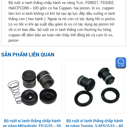
Bộ ruột xi lanh thắng chấp hành xe nâng Tcm, FD80Z7, FD100Z,
HeliCPCD80～100 gốm có hai Cuppen, hai piston, lò xo, cuppen
làm kín xi lanh không có khí lọt tạo áp lực đầy dầu xuống xi lanh
thắng con ( heo bánh ). Ngoài ra nó còn có tác dụng hồi vị piston,
Lò xo hồi vị khi áp suất dầu giảm lò xo có tác dụng ép piston trở
về vị trí ban đầu. bộ ruột xe xi lanh thắng con thường hư hỏng
cuppen đễ đảm bảo an toàn nên thây thế đồng bộ cả cụm lò xo,
piston
SẢN PHẨM LIÊN QUAN
Bộ ruột xi lanh thắng chấp hành
Bộ ruột xi lanh thắng chấp hành
xe nâng Mitsubishi, FD/G35～50,
xe nâng Toyota, 3-6FD/G33～40,