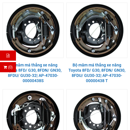
Bộ mâm má thắng xe nâng
Bộ mâm má thắng xe nâng
(0)
Toyota 8FD/ G30, 8FDN/ GN30,
Toyota 8FD/ G30, 8FDN/ GN30,
8FDU/ GU30-32| AP-47030-
8FDU/ GU30-32| AP-47030-
00000438S
00000438 T