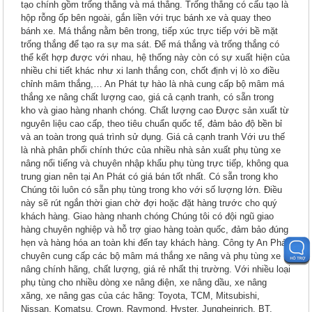
tạo chính gồm trống thắng và má thắng. Trống thắng có cấu tạo là
hộp rỗng ốp bên ngoài, gắn liền với trục bánh xe và quay theo
bánh xe. Má thắng nằm bên trong, tiếp xúc trực tiếp với bề mặt
trống thắng để tạo ra sự ma sát. Để má thắng và trống thắng có
thể kết hợp được với nhau, hệ thống này còn có sự xuất hiện của
nhiều chi tiết khác như xi lanh thắng con, chốt định vị lò xo điều
chỉnh mâm thắng,… An Phát tự hào là nhà cung cấp bộ mâm má
thắng xe nâng chất lượng cao, giá cả cạnh tranh, có sẵn trong
kho và giao hàng nhanh chóng. Chất lượng cao Được sản xuất từ
nguyên liệu cao cấp, theo tiêu chuẩn quốc tế, đảm bảo độ bền bỉ
và an toàn trong quá trình sử dụng. Giá cả cạnh tranh Với ưu thế
là nhà phân phối chính thức của nhiều nhà sản xuất phụ tùng xe
nâng nổi tiếng và chuyên nhập khẩu phụ tùng trực tiếp, không qua
trung gian nên tại An Phát có giá bán tốt nhất. Có sẵn trong kho
Chúng tôi luôn có sẵn phụ tùng trong kho với số lượng lớn. Điều
này sẽ rút ngắn thời gian chờ đợi hoặc đặt hàng trước cho quý
khách hàng. Giao hàng nhanh chóng Chúng tôi có đội ngũ giao
hàng chuyên nghiệp và hỗ trợ giao hàng toàn quốc, đảm bảo đúng
hẹn và hàng hóa an toàn khi đến tay khách hàng. Công ty An Phát
chuyên cung cấp các bộ mâm má thắng xe nâng và phụ tùng xe
nâng chính hãng, chất lượng, giá rẻ nhất thị trường. Với nhiều loại
phụ tùng cho nhiều dòng xe nâng điện, xe nâng dầu, xe nâng
xăng, xe nâng gas của các hãng: Toyota, TCM, Mitsubishi,
Nissan, Komatsu, Crown, Raymond, Hyster, Jungheinrich, BT,