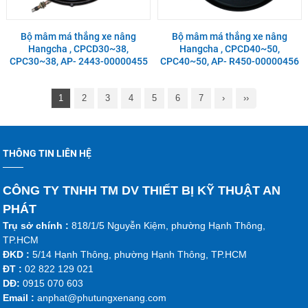
Bộ mâm má thắng xe nâng
Bộ mâm má thắng xe nâng
Hangcha , CPCD30~38,
Hangcha , CPCD40~50,
CPC30~38, AP- 2443-00000455
CPC40~50, AP- R450-00000456
1
2
3
4
5
6
7
›
››
THÔNG TIN LIÊN HỆ
CÔNG TY TNHH TM DV THIẾT BỊ KỸ THUẬT AN
PHÁT
Trụ sở chính :
818/1/5 Nguyễn Kiệm, phường Hạnh Thông,
TP.HCM
ĐKD :
5/14 Hạnh Thông, phường Hạnh Thông, TP.HCM
ĐT :
02 822 129 021
DĐ:
0915 070 603
Emai
l :
anphat@phutungxenang.com