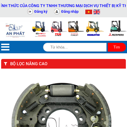
HỨC CỦA CÔNG TY TNHH THƯƠNG MẠI DỊCH VỤ THIẾT BỊ KỸ THUẬT A
Đăng ký
Đăng nhập
BỘ LỌC NÂNG CAO