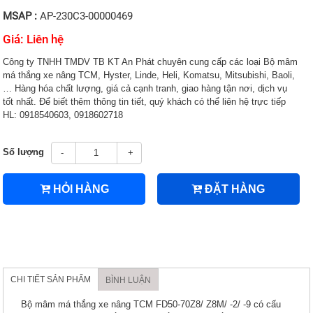
MSAP :
AP-230C3-00000469
Giá: Liên hệ
Công ty TNHH TMDV TB KT An Phát chuyên cung cấp các loại Bộ mâm
má thắng xe nâng TCM, Hyster, Linde, Heli, Komatsu, Mitsubishi, Baoli,
… Hàng hóa chất lượng, giá cả cạnh tranh, giao hàng tận nơi, dịch vụ
tốt nhất. Để biết thêm thông tin tiết, quý khách có thể liên hệ trực tiếp
HL: 0918540603, 0918602718
Số lượng
-
+
HỎI HÀNG
ĐẶT HÀNG
CHI TIẾT SẢN PHẨM
BÌNH LUẬN
Bộ mâm má thắng xe nâng TCM FD50-70Z8/ Z8M/ -2/ -9 có cấu