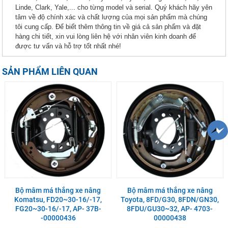
Linde, Clark, Yale,... cho từng model và serial. Quý khách hãy yên
tâm về độ chính xác và chất lượng của mọi sản phẩm mà chúng
tôi cung cấp. Để biết thêm thông tin về giá cả sản phẩm và đặt
hàng chi tiết, xin vui lòng liên hệ với nhân viên kinh doanh để
được tư vấn và hỗ trợ tốt nhất nhé!
SẢN PHẨM LIÊN QUAN
Bộ mâm má thắng xe nâng
Bộ mâm má thắng xe nâng
Komatsu, FD20~30-16/-17,
Toyota, 8FD/G30, 8FDN/GN30,
FG20~30-16/-17, AP- 37B-
8FDU/GU30~32, AP- 4703-
-00000436
00000438