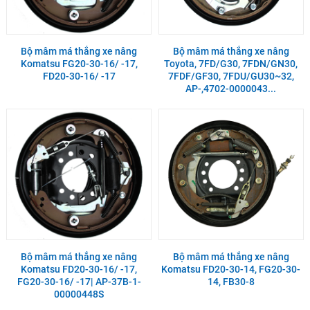
Bộ mâm má thắng xe nâng
Bộ mâm má thắng xe nâng
Komatsu FG20-30-16/ -17,
Toyota, 7FD/G30, 7FDN/GN30,
FD20-30-16/ -17
7FDF/GF30, 7FDU/GU30~32,
AP-,4702-0000043...
Bộ mâm má thắng xe nâng
Bộ mâm má thắng xe nâng
Komatsu FD20-30-16/ -17,
Komatsu FD20-30-14, FG20-30-
FG20-30-16/ -17| AP-37B-1-
14, FB30-8
00000448S