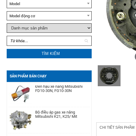
Xe nâng tay cao Noblelift
Model
SFH10/15
Model động cơ
Xe nâng tay Noblelift HPT20S
TÌM KIẾM
Xe nâng dầu Noblelift
CPC(D)20-38
Bộ phớt xi lanh nghiêng xe nâng
TCM FD50-100Z8
SẢN PHẨM BÁN CHẠY
Đèn hậu xe nâng Mitsubishi
FD10-30N, FG10-30N
Motor khởi động xe nâng
Yanmar
4D92E/4TNE92/4D94E/4D94LE/4TNE94/4D98E/4TNE98/
Bộ điều áp gas xe nâng
Mitsubishi K21, K25/ Mit
Pít Tông xe nâng Toyota 1DZ-
Ⅱ/7-8FD(+0.25)
CHI TIẾT SẢN PHẨM
Kim phun xe nâng Komatsu