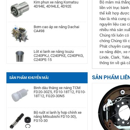
4D94E, 4D94LE, 4D92E
Bộ mâm má thắng 
liền với trục bán
Máy phát điện xe nâng Dynamo
TCM 6BG1
thể kết hợp được 
hào là nhà cung 
Bơm cao áp xe nâng Dachai
nguyên liệu cao c
CA498
nhiều nhà sản xuấ
Phớt may ơ bánh trước xe nâng
Chúng tôi luôn có
Komatsu Kom. FD20-
chóng Chúng tôi c
30/-11/-12/-14/-15/-16/-17,FG20-
30/-11/-12/-14/-15/-
Lót xi lanh xe nâng Isuzu
Phát chuyên cung 
C240PKJ, C240PKE, C240PKG,
xe nâng điện, xe 
C240PE-15
Linde, Clark, Yal
Cảm biến lọc dầu xe nâng TCM
TD27, QD32
thông tin về giá c
Bạc đạn chặn hông xe nâng
Komatsu FD20-30| -12 -16,
SẢN PHẨM LIÊ
SẢN PHẨM KHUYỄN MÃI
FB20-30EX8-11
Bình dầu thắng xe nâng TCM
FD20-30Z5, FD10-18T12, FG10-
18T12, FG20-30N5
Càng xe nâng Type II A type
100 * 40 * 1220
Bộ ruột xi lanh ly hợp chính xe
nâng Mitsubishi FD10-30),
FG10-30
Bình ắc quy xe nâng TCM FB30-
7 TEU FB30