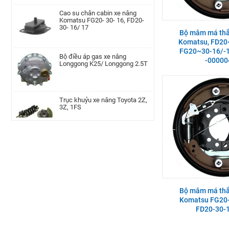
Cao su chân cabin xe nâng
Komatsu FG20- 30- 16, FD20-
30- 16/ 17
Lọc nhớt xe nâng Nissan TD27,
Bộ mâm má thắ
TD42, QD32|AP-A-152-
00002077
Komatsu, FD20
Bộ điều áp gas xe nâng
FG20~30-16/-1
Longgong K25/ Longgong 2.5T
-00000
Cụm bầu lọc gió xe nâng Teu
TEU/FD20-30/490
Trục khuỷu xe nâng Toyota 2Z,
3Z, 1FS
Cam xoay xe nâng TEU FD20-35
LH | AP-F36A4-00002010
Lọc nhớt xe nâng TCM TD27,
TD42, QD32
Bánh răng trục chân thắng xe
nâng Linde, 115-02/03, 336-
02/03, 350, 386, 391, 392, 393,
Kim phun xe nâng Hyundai
394, 396
D4BB,4LB1
Bộ mâm má thắ
Komatsu FG20-
Trụ khung cabin xe nâng Tcm,
FD20~30T3CD/CS-A
FD20-30-1
Bánh đà xe nâng TCM H20-2/
FG20-30N5, C6 MTM