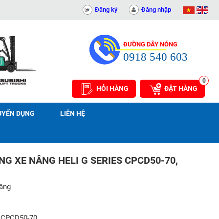
KỸ THUẬT AN PHÁT - 0311414081
Đăng ký
Đăng nhập
ĐƯỜNG DÂY NÓNG
0918 540 603
0
HỎI HÀNG
ĐẶT HÀNG
UYỂN DỤNG
LIÊN HỆ
G XE NÂNG HELI G SERIES CPCD50-70,
nâng
s CPCD50-70