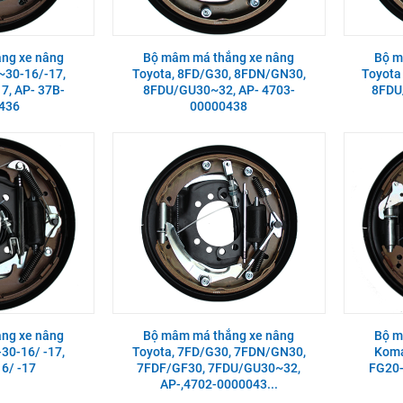
ng xe nâng
Bộ mâm má thắng xe nâng
Bộ m
~30-16/-17,
Toyota, 8FD/G30, 8FDN/GN30,
Toyota
7, AP- 37B-
8FDU/GU30~32, AP- 4703-
8FDU
436
00000438
ng xe nâng
Bộ mâm má thắng xe nâng
Bộ m
30-16/ -17,
Toyota, 7FD/G30, 7FDN/GN30,
Koma
6/ -17
7FDF/GF30, 7FDU/GU30~32,
FG20-
AP-,4702-0000043...