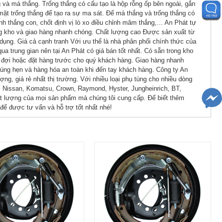
à má thắng. Trống thắng có cấu tạo là hộp rỗng ốp bên ngoài, gắn
 mặt trống thắng để tạo ra sự ma sát. Để má thắng và trống thắng có
anh thắng con, chốt định vị lò xo điều chỉnh mâm thắng,… An Phát tự
ng kho và giao hàng nhanh chóng. Chất lượng cao Được sản xuất từ
 dụng. Giá cả cạnh tranh Với ưu thế là nhà phân phối chính thức của
ua trung gian nên tại An Phát có giá bán tốt nhất. Có sẵn trong kho
hờ đợi hoặc đặt hàng trước cho quý khách hàng. Giao hàng nhanh
đúng hẹn và hàng hóa an toàn khi đến tay khách hàng. Công ty An
, giá rẻ nhất thị trường. Với nhiều loại phụ tùng cho nhiều dòng
, Nissan, Komatsu, Crown, Raymond, Hyster, Jungheinrich, BT,
hất lượng của mọi sản phẩm mà chúng tôi cung cấp. Để biết thêm
h để được tư vấn và hỗ trợ tốt nhất nhé!