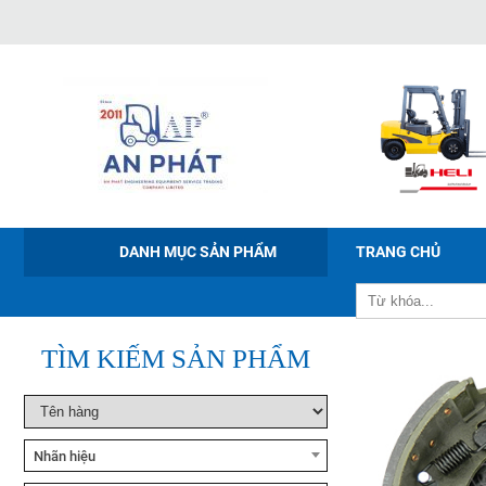
WEBSI
Xe nâng tay điện Noblelift
PWB-150/200/300
DANH MỤC SẢN PHẨM
TRANG CHỦ
Xe nâng điện ngồi lái Noblelift
CPD20-38
TÌM KIẾM SẢN PHẨM
Xe nâng bán tự động Noblelift
ESFH10
Nhãn hiệu