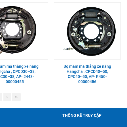
âm má thắng xe nâng
Bộ mâm má thắng xe nâng
ngcha , CPCD30~38,
Hangcha , CPCD40~50,
C30~38, AP- 2443-
CPC40~50, AP- R450-
00000455
00000456
›
››
THỐNG KÊ TRUY CẬP