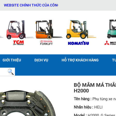
TE CHÍNH THỨC CỦA CÔNG TY TNHH THƯƠNG MẠI DỊCH VỤ THIẾT BỊ 
GIỚI THIỆU
DỊCH VỤ
HỖ TRỢ KHÁCH HÀNG
T
BỘ MÂM MÁ THẮN
H2000
Tên hàng :
Phụ tùng xe 
Nhãn hiệu :
HELI
Model :
H2000, G Serie