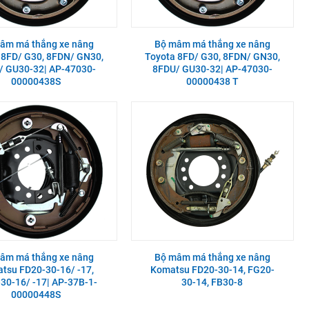
âm má thắng xe nâng
Bộ mâm má thắng xe nâng
 8FD/ G30, 8FDN/ GN30,
Toyota 8FD/ G30, 8FDN/ GN30,
/ GU30-32| AP-47030-
8FDU/ GU30-32| AP-47030-
00000438S
00000438 T
âm má thắng xe nâng
Bộ mâm má thắng xe nâng
tsu FD20-30-16/ -17,
Komatsu FD20-30-14, FG20-
30-16/ -17| AP-37B-1-
30-14, FB30-8
00000448S