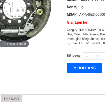
Đơn vị :
Bộ
MSAP :
AP-A45E3-0000
Giá: Liên hệ
Công ty TNHH TMDV TB KT 
Heli, Yale, Halla, Genie, B
tranh, giao hàng tận nơi, dịc
Hover to zoom
trực tiếp HL: 0918540603, 
Số lượng
-
HỎI HÀNG
4TNV94/4TNV98
BÌNH LUẬN