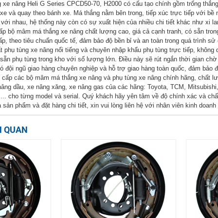
xe nâng Heli G Series CPCD50-70, H2000 có cấu tạo chính gồm trống thắng v
h xe và quay theo bánh xe. Má thắng nằm bên trong, tiếp xúc trực tiếp với bề
với nhau, hệ thống này còn có sự xuất hiện của nhiều chi tiết khác như xi l
cấp bộ mâm má thắng xe nâng chất lượng cao, giá cả cạnh tranh, có sẵn tro
ấp, theo tiêu chuẩn quốc tế, đảm bảo độ bền bỉ và an toàn trong quá trình sử
t phụ tùng xe nâng nổi tiếng và chuyên nhập khẩu phụ tùng trực tiếp, không q
 sẵn phụ tùng trong kho với số lượng lớn. Điều này sẽ rút ngắn thời gian c
ó đội ngũ giao hàng chuyên nghiệp và hỗ trợ giao hàng toàn quốc, đảm bảo 
cấp các bộ mâm má thắng xe nâng và phụ tùng xe nâng chính hãng, chất lượng
nâng dầu, xe nâng xăng, xe nâng gas của các hãng: Toyota, TCM, Mitsubishi
e,... cho từng model và serial. Quý khách hãy yên tâm về độ chính xác và c
ả sản phẩm và đặt hàng chi tiết, xin vui lòng liên hệ với nhân viên kinh doan
N QUAN