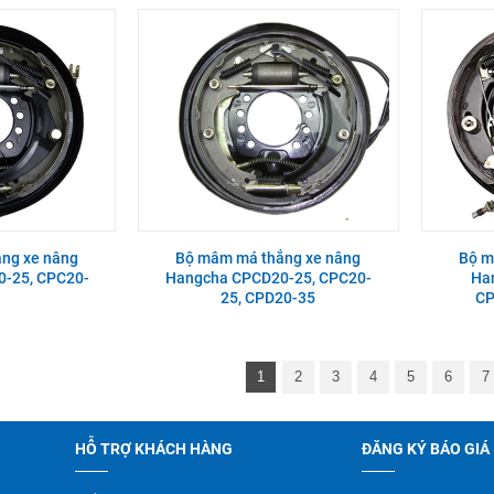
ng xe nâng
Bộ mâm má thắng xe nâng
Bộ m
-25, CPC20-
Hangcha CPCD20-25, CPC20-
Ha
25, CPD20-35
CP
1
2
3
4
5
6
7
HỖ TRỢ KHÁCH HÀNG
ĐĂNG KÝ BÁO GIÁ