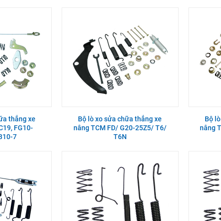
hữa thắng xe
Bộ lò xo sửa chữa thắng xe
Bộ lò
C19, FG10-
nâng TCM FD/ G20-25Z5/ T6/
nâng 
B10-7
T6N