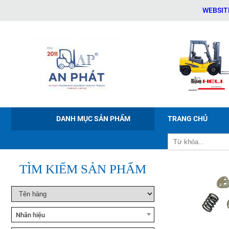
WEBSITE CHÍN
Xe nâng tay điện Noblelift
PWB-150/200/300
DANH MỤC SẢN PHẨM
TRANG CHỦ
Xe nâng điện ngồi lái Noblelift
CPD20-38
TÌM KIẾM SẢN PHẨM
Xe nâng bán tự động Noblelift
ESFH10
Nhãn hiệu
Xe nâng tay cao Noblelift
SFH10/15