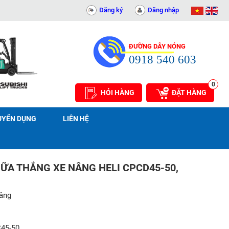
T AN PHÁT - 0311414081
Đăng ký
Đăng nhập
ĐƯỜNG DÂY NÓNG
0918 540 603
0
HỎI HÀNG
ĐẶT HÀNG
UYỂN DỤNG
LIÊN HỆ
HỮA THẮNG XE NÂNG HELI CPCD45-50,
nâng
45-50