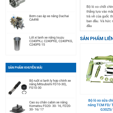
Bộ lò xo chốt chỉ
thắng tựa vào mâm
Bơm cao áp xe nâng Dachai
Phớt may ơ bánh trước xe nâng
CA498
Komatsu Kom. FD20-
trả về của guốc th
30/-11/-12/-14/-15/-16/-17,FG20-
ban đầu. Và hức n
30/-11/-12/-14/-15/-
đầu
Lót xi lanh xe nâng Isuzu
Cảm biến lọc dầu xe nâng TCM
C240PKJ, C240PKE, C240PKG,
TD27, QD32
SẢN PHẨM LIÊ
C240PE-15
Bạc đạn chặn hông xe nâng
Bình dầu thắng xe nâng TCM
Komatsu FD20-30| -12 -16,
FD20-30Z5, FD10-18T12, FG10-
FB20-30EX8-11
18T12, FG20-30N5
SẢN PHẨM KHUYỄN MÃI
Càng xe nâng Type II A type
Bộ ruột xi lanh ly hợp chính xe
100 * 40 * 1220
nâng Mitsubishi FD10-30),
FG10-30
Bình ắc quy xe nâng TCM FB30-
Cao su chân cabin xe nâng
Bộ lò xo sửa c
7 TEU FB30
Komatsu FG20- 30- 16, FD20-
nâng TCM FD/ 
30- 16/ 17
G30Z5/