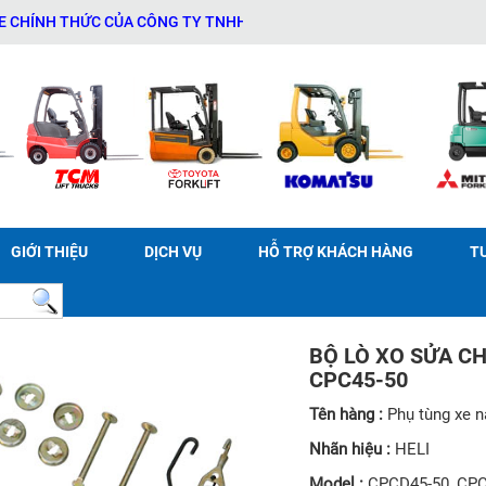
H THỨC CỦA CÔNG TY TNHH THƯƠNG MẠI DỊCH VỤ THIẾT BỊ KỸ THUẬ
GIỚI THIỆU
DỊCH VỤ
HỖ TRỢ KHÁCH HÀNG
T
BỘ LÒ XO SỬA C
CPC45-50
Tên hàng :
Phụ tùng xe 
Nhãn hiệu :
HELI
Model :
CPCD45-50, CPC