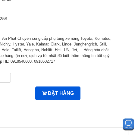
625S
An Phát Chuyên cung cấp phụ tùng xe nâng Toyota, Komatsu,
Nichiy, Hyster, Yale, Kalmar, Clark, Linde, Junghengrich, Still,
ala, Tailift, Hangcha, Noblift, Heli, UN, Jet,… Hàng hóa chất
ao hàng tận nơi, dịch vụ tốt nhất để biết thêm thông tin tiết quý
tiếp HL: 0918540603, 0918602717
+
ĐẶT HÀNG