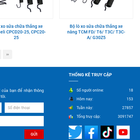
 xo sửa chữa thắng xe
Bộ lò xo sửa chữa thắng xe
eli CPCD20-25, CPC20-
nâng TCM FD/ T6/ T3C/ T3C-
25
A/ G30Z5
››
THỐNG KÊ TRUY CẬP
l của bạn để nhận thông
Số người online:
18
tôi.
Hôm nay:
153
Tuần này:
27857
Tổng truy cập:
3091747