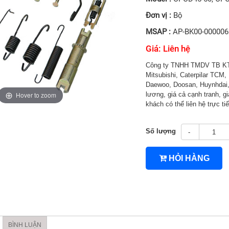
Đơn vị :
Bộ
MSAP :
AP-BK00-00000
Giá: Liên hệ
Công ty TNHH TMDV TB KT 
Mitsubishi, Caterpilar TCM, 
Daewoo, Doosan, Huynhdai, H
Hover to zoom
lương, giá cả cạnh tranh, gi
khách có thể liên hệ trực 
Số lượng
-
4TNV94/4TNV98
HỎI HÀNG
BÌNH LUẬN