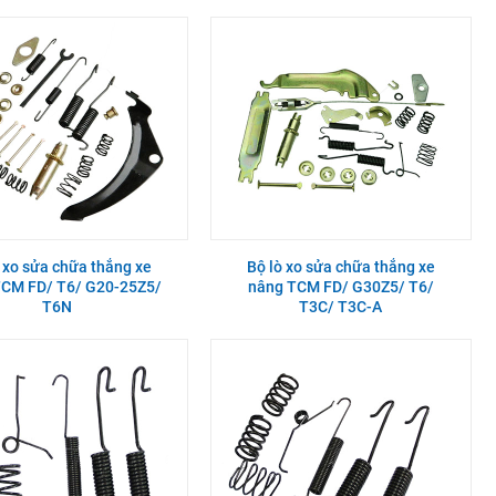
 xo sửa chữa thắng xe
Bộ lò xo sửa chữa thắng xe
TCM FD/ T6/ G20-25Z5/
nâng TCM FD/ G30Z5/ T6/
T6N
T3C/ T3C-A