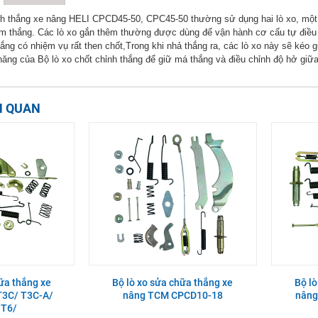
nh thắng xe nâng HELI CPCD45-50, CPC45-50 thường sử dụng hai lò xo, một b
 thắng. Các lò xo gắn thêm thường được dùng để vận hành cơ cấu tự điều ch
ắng có nhiệm vụ rất then chốt,Trong khi nhả thắng ra, các lò xo này sẽ kéo gu
ăng của Bộ lò xo chốt chỉnh thắng để giữ má thắng và điều chỉnh độ hở giữa 
N QUAN
hữa thắng xe
Bộ lò xo sửa chữa thắng xe
Bộ lò
T3C/ T3C-A/
nâng TCM CPCD10-18
nâng
 T6/