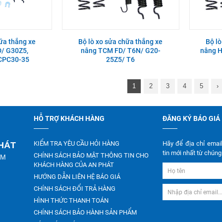
hữa thắng xe
Bộ lò xo sửa chữa thắng xe
Bộ lò
/ G30Z5,
nâng TCM FD/ T6N/ G20-
nâng H
CPC30-35
25Z5/ T6
1
2
3
4
5
›
HỖ TRỢ KHÁCH HÀNG
ĐĂNG KÝ BÁO GIÁ
KIỂM TRA YÊU CẦU HỎI HÀNG
Hãy để địa chỉ emai
PHÁT
tin mới nhất từ chúng 
CHÍNH SÁCH BẢO MẬT THÔNG TIN CHO
CM
KHÁCH HÀNG CỦA AN PHÁT
HƯỚNG DẪN LIÊN HỆ BÁO GIÁ
CHÍNH SÁCH ĐỔI TRẢ HÀNG
HÌNH THỨC THANH TOÁN
CHÍNH SÁCH BẢO HÀNH SẢN PHẨM