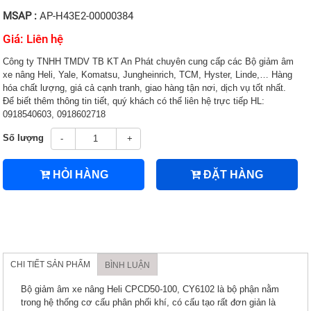
MSAP :
AP-H43E2-00000384
Giá: Liên hệ
Công ty TNHH TMDV TB KT An Phát chuyên cung cấp các Bộ giảm âm
xe nâng Heli, Yale, Komatsu, Jungheinrich, TCM, Hyster, Linde,… Hàng
hóa chất lượng, giá cả cạnh tranh, giao hàng tận nơi, dịch vụ tốt nhất.
Để biết thêm thông tin tiết, quý khách có thể liên hệ trực tiếp HL:
0918540603, 0918602718
Số lượng
-
+
HỎI HÀNG
ĐẶT HÀNG
CHI TIẾT SẢN PHẨM
BÌNH LUẬN
Bộ giảm âm xe nâng Heli CPCD50-100, CY6102 là bộ phận nằm
trong hệ thống cơ cấu phân phối khí, có cấu tạo rất đơn giản là