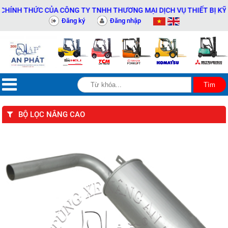
NH THỨC CỦA CÔNG TY TNHH THƯƠNG MẠI DỊCH VỤ THIẾT BỊ KỸ THU
Đăng ký
Đăng nhập
BỘ LỌC NÂNG CAO