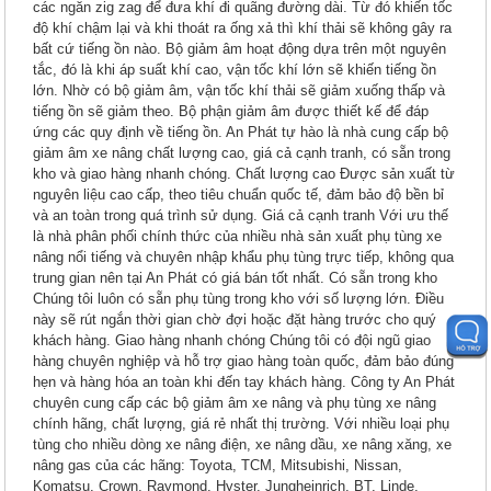
các ngăn zig zag để đưa khí đi quãng đường dài. Từ đó khiến tốc
độ khí chậm lại và khi thoát ra ống xả thì khí thải sẽ không gây ra
bất cứ tiếng ồn nào. Bộ giảm âm hoạt động dựa trên một nguyên
tắc, đó là khi áp suất khí cao, vận tốc khí lớn sẽ khiến tiếng ồn
lớn. Nhờ có bộ giảm âm, vận tốc khí thải sẽ giảm xuống thấp và
tiếng ồn sẽ giảm theo. Bộ phận giảm âm được thiết kế để đáp
ứng các quy định về tiếng ồn. An Phát tự hào là nhà cung cấp bộ
giảm âm xe nâng chất lượng cao, giá cả cạnh tranh, có sẵn trong
kho và giao hàng nhanh chóng. Chất lượng cao Được sản xuất từ
nguyên liệu cao cấp, theo tiêu chuẩn quốc tế, đảm bảo độ bền bỉ
và an toàn trong quá trình sử dụng. Giá cả cạnh tranh Với ưu thế
là nhà phân phối chính thức của nhiều nhà sản xuất phụ tùng xe
nâng nổi tiếng và chuyên nhập khẩu phụ tùng trực tiếp, không qua
trung gian nên tại An Phát có giá bán tốt nhất. Có sẵn trong kho
Chúng tôi luôn có sẵn phụ tùng trong kho với số lượng lớn. Điều
này sẽ rút ngắn thời gian chờ đợi hoặc đặt hàng trước cho quý
khách hàng. Giao hàng nhanh chóng Chúng tôi có đội ngũ giao
hàng chuyên nghiệp và hỗ trợ giao hàng toàn quốc, đảm bảo đúng
hẹn và hàng hóa an toàn khi đến tay khách hàng. Công ty An Phát
chuyên cung cấp các bộ giảm âm xe nâng và phụ tùng xe nâng
chính hãng, chất lượng, giá rẻ nhất thị trường. Với nhiều loại phụ
tùng cho nhiều dòng xe nâng điện, xe nâng dầu, xe nâng xăng, xe
nâng gas của các hãng: Toyota, TCM, Mitsubishi, Nissan,
Komatsu, Crown, Raymond, Hyster, Jungheinrich, BT, Linde,