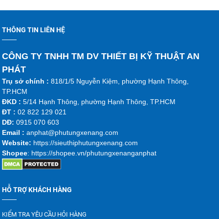
THÔNG TIN LIÊN HỆ
CÔNG TY TNHH TM DV THIẾT BỊ KỸ THUẬT AN
PHÁT
Trụ sở chính :
818/1/5 Nguyễn Kiệm, phường Hạnh Thông,
TP.HCM
ĐKD :
5/14 Hạnh Thông, phường Hạnh Thông, TP.HCM
ĐT :
02 822 129 021
DĐ:
0915 070 603
Emai
l :
anphat@phutungxenang.com
Website:
https://sieuthiphutungxenang.com
Shopee
: https://shopee.vn/phutungxenanganphat
HỖ TRỢ KHÁCH HÀNG
KIỂM TRA YÊU CẦU HỎI HÀNG