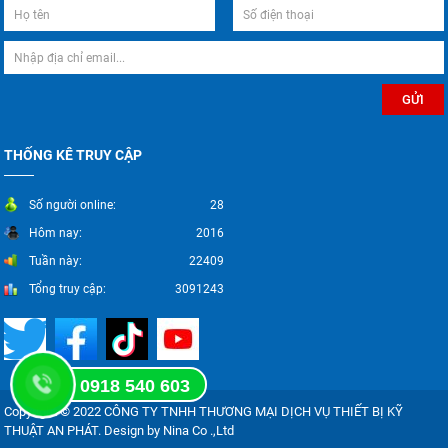
THỐNG KÊ TRUY CẬP
Số người online:
28
Hôm nay:
2016
Tuần này:
22409
Tổng truy cập:
3091243
0918 540 603
Copyright © 2022 CÔNG TY TNHH THƯƠNG MẠI DỊCH VỤ THIẾT BỊ KỸ
THUẬT AN PHÁT. Design by Nina Co .,Ltd