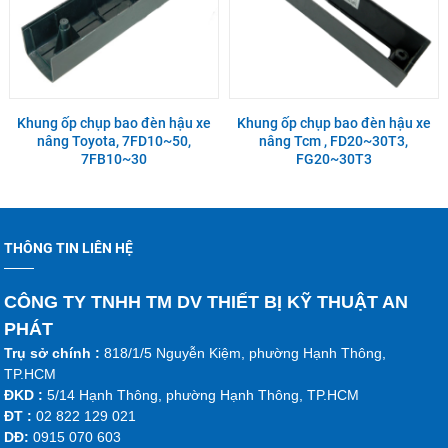
Khung ốp chụp bao đèn hậu xe
Khung ốp chụp bao đèn hậu xe
nâng Toyota, 7FD10~50,
nâng Tcm , FD20~30T3,
7FB10~30
FG20~30T3
THÔNG TIN LIÊN HỆ
CÔNG TY TNHH TM DV THIẾT BỊ KỸ THUẬT AN
PHÁT
Trụ sở chính :
818/1/5 Nguyễn Kiệm, phường Hạnh Thông,
TP.HCM
ĐKD :
5/14 Hạnh Thông, phường Hạnh Thông, TP.HCM
ĐT :
02 822 129 021
DĐ:
0915 070 603