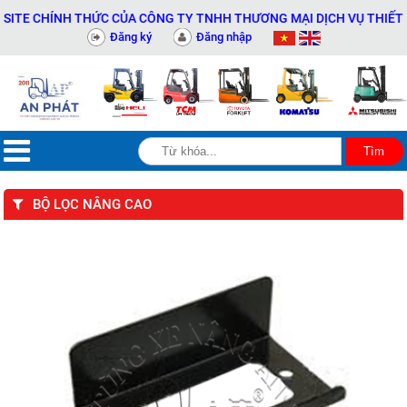
TE CHÍNH THỨC CỦA CÔNG TY TNHH THƯƠNG MẠI DỊCH VỤ THIẾT BỊ 
Đăng ký
Đăng nhập
BỘ LỌC NÂNG CAO