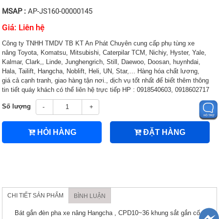
MSAP :
AP-JS160-00000145
Giá: Liên hệ
Công ty TNHH TMDV TB KT An Phát Chuyên cung cấp phụ tùng xe
nâng Toyota, Komatsu, Mitsubishi, Caterpilar TCM, Nichiy, Hyster, Yale,
Kalmar, Clark,, Linde, Junghengrich, Still, Daewoo, Doosan, huynhdai,
Hala, Tailift, Hangcha, Noblift, Heli, UN, Star,… Hàng hóa chất lương,
giá cả cạnh tranh, giao hàng tận nơi., dịch vụ tốt nhất để biết thêm thông
tin tiết quáy khách có thể liên hệ trực tiếp HP : 0918540603, 0918602717
Số lượng
-
+
HỎI HÀNG
ĐẶT HÀNG
CHI TIẾT SẢN PHẨM
BÌNH LUẬN
Bát gắn đèn pha xe nâng Hangcha , CPD10~36 khung sắt gắn cố