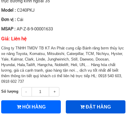
trục đường kính ngoài 35
Model :
C240PKJ
Đơn vị :
Cái
MSAP :
AP-Z-8-9-00001633
Giá: Liên hệ
Công ty TNHH TMDV TB KT An Phát cung cấp Bánh răng bơm thủy lực
xe nâng Toyota, Komatsu, Mitsubishi, Caterpillar, TCM, Nichiyu, Hyster,
Yale, Kalmar, Clark, Linde, Jungheinrich, Still, Daewoo, Doosan,
Hyundai, Hala,Tailift, Hangcha, Noblelift, Heli, UN,… Hàng hóa chất
lương, giá cả cạnh tranh, giao hàng tận nơi.., dịch vụ tốt nhất để biết
thêm thông tin tiết quý khách có thể liên hệ trực tiếp HL: 0918 540 603,
0918 602 737
Số lượng
-
+
HỎI HÀNG
ĐẶT HÀNG