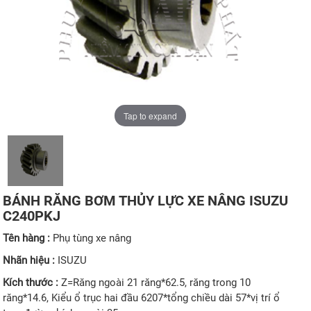
Tap to expand
BÁNH RĂNG BƠM THỦY LỰC XE NÂNG ISUZU
C240PKJ
Tên hàng :
Phụ tùng xe nâng
Nhãn hiệu :
ISUZU
Kích thước :
Z=Răng ngoài 21 răng*62.5, răng trong 10
răng*14.6, Kiểu ổ trục hai đầu 6207*tổng chiều dài 57*vị trí ổ