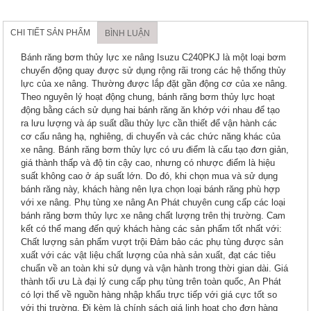
CHI TIẾT SẢN PHẨM
BÌNH LUẬN
Bánh răng bơm thủy lực xe nâng Isuzu C240PKJ là một loại bơm
chuyển động quay được sử dụng rộng rãi trong các hệ thống thủy
lực của xe nâng. Thường được lắp đặt gần động cơ của xe nâng.
Theo nguyên lý hoạt động chung, bánh răng bơm thủy lực hoạt
động bằng cách sử dụng hai bánh răng ăn khớp với nhau để tạo
ra lưu lượng và áp suất dầu thủy lực cần thiết để vận hành các
cơ cấu nâng hạ, nghiêng, di chuyển và các chức năng khác của
xe nâng. Bánh răng bơm thủy lực có ưu điểm là cấu tạo đơn giản,
giá thành thấp và độ tin cậy cao, nhưng có nhược điểm là hiệu
suất không cao ở áp suất lớn. Do đó, khi chọn mua và sử dụng
bánh răng này, khách hàng nên lựa chọn loại bánh răng phù hợp
với xe nâng. Phụ tùng xe nâng An Phát chuyên cung cấp các loại
bánh răng bơm thủy lực xe nâng chất lượng trên thị trường. Cam
kết có thể mang đến quý khách hàng các sản phẩm tốt nhất với:
Chất lượng sản phẩm vượt trội Đảm bảo các phụ tùng được sản
xuất với các vật liệu chất lượng của nhà sản xuất, đạt các tiêu
chuẩn về an toàn khi sử dụng và vận hành trong thời gian dài. Giá
thành tối ưu Là đại lý cung cấp phụ tùng trên toàn quốc, An Phát
có lợi thế về nguồn hàng nhập khẩu trực tiếp với giá cực tốt so
với thị trường. Đi kèm là chính sách giá linh hoạt cho đơn hàng