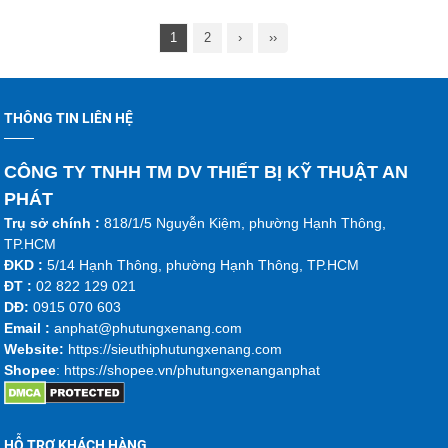
1
2
›
››
THÔNG TIN LIÊN HỆ
CÔNG TY TNHH TM DV THIẾT BỊ KỸ THUẬT AN
PHÁT
Trụ sở chính :
818/1/5 Nguyễn Kiệm, phường Hạnh Thông,
TP.HCM
ĐKD :
5/14 Hạnh Thông, phường Hạnh Thông, TP.HCM
ĐT :
02 822 129 021
DĐ:
0915 070 603
Emai
l :
anphat@phutungxenang.com
Website:
https://sieuthiphutungxenang.com
Shopee
: https://shopee.vn/phutungxenanganphat
HỖ TRỢ KHÁCH HÀNG