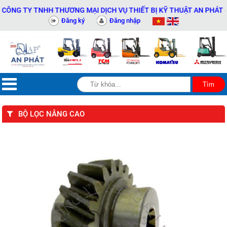
 TY TNHH THƯƠNG MẠI DỊCH VỤ THIẾT BỊ KỸ THUẬT AN PHÁT - 031
Đăng ký
Đăng nhập
BỘ LỌC NÂNG CAO