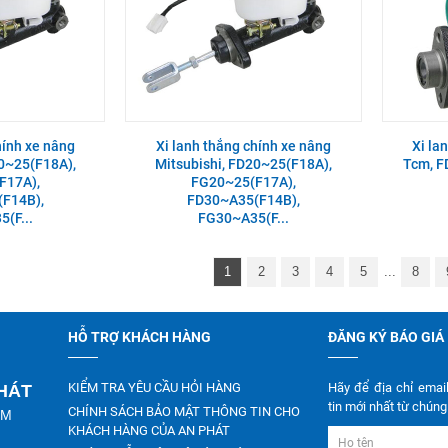
hính xe nâng
Xi lanh thắng chính xe nâng
Xi la
20~25(F18A),
Mitsubishi, FD20~25(F18A),
Tcm, F
F17A),
FG20~25(F17A),
F14B),
FD30~A35(F14B),
(F...
FG30~A35(F...
1
2
3
4
5
...
8
HỖ TRỢ KHÁCH HÀNG
ĐĂNG KÝ BÁO GIÁ
KIỂM TRA YÊU CẦU HỎI HÀNG
Hãy để địa chỉ emai
PHÁT
tin mới nhất từ chúng 
CHÍNH SÁCH BẢO MẬT THÔNG TIN CHO
CM
KHÁCH HÀNG CỦA AN PHÁT