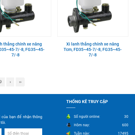
nh thắng chính xe nâng
Xi lanh thắng chính xe nâng
D35~45-7/-8, FG35~45-
Tcm, FD35~45-7/-8, FG35~45-
7/-8
7/-8
9
›
››
THỐNG KÊ TRUY CẬP
l của bạn để nhận thông
Số người online:
30
tôi.
Hôm nay:
600
Tuần này:
17495