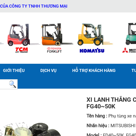
ÔNG TY TNHH THƯƠNG MẠI DỊCH VỤ THIẾT BỊ KỸ THUẬT AN PHÁT - 
GIỚI THIỆU
DỊCH VỤ
HỖ TRỢ KHÁCH HÀNG
T
XI LANH THẮNG C
FG40~50K
Tên hàng :
Phụ tùng xe 
Nhãn hiệu :
MITSUBISHI
Model :
FD40~50K, FG4