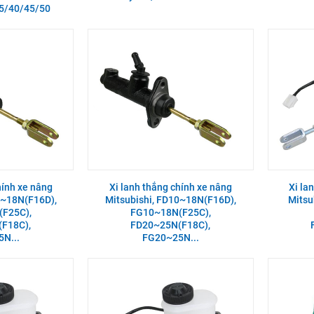
5/40/45/50
hính xe nâng
Xi lanh thắng chính xe nâng
Xi la
0~18N(F16D),
Mitsubishi, FD10~18N(F16D),
Mitsu
F25C),
FG10~18N(F25C),
F18C),
FD20~25N(F18C),
N...
FG20~25N...