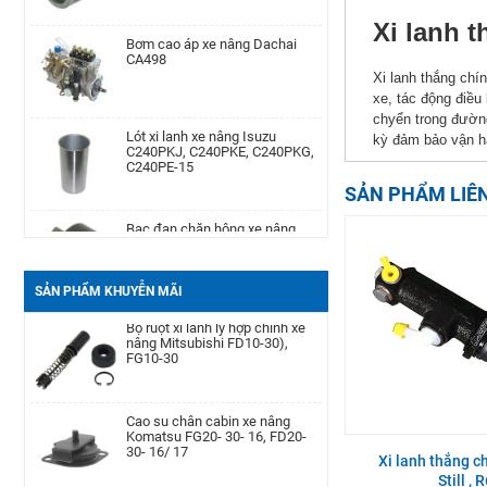
Xi lanh 
Bơm cao áp xe nâng Dachai
Phớt may ơ bánh trước xe nâng
CA498
Komatsu Kom. FD20-
30/-11/-12/-14/-15/-16/-17,FG20-
Xi lanh thắng chí
30/-11/-12/-14/-15/-
xe, tác động điều
chyển trong đường
Lót xi lanh xe nâng Isuzu
Cảm biến lọc dầu xe nâng TCM
C240PKJ, C240PKE, C240PKG,
kỳ đảm bảo vận h
TD27, QD32
C240PE-15
SẢN PHẨM LIÊ
Bạc đạn chặn hông xe nâng
Bình dầu thắng xe nâng TCM
Komatsu FD20-30| -12 -16,
FD20-30Z5, FD10-18T12, FG10-
FB20-30EX8-11
18T12, FG20-30N5
SẢN PHẨM KHUYỄN MÃI
Càng xe nâng Type II A type
Bộ ruột xi lanh ly hợp chính xe
100 * 40 * 1220
nâng Mitsubishi FD10-30),
FG10-30
Bình ắc quy xe nâng TCM FB30-
Cao su chân cabin xe nâng
7 TEU FB30
Komatsu FG20- 30- 16, FD20-
30- 16/ 17
Xi lanh thắng c
Still , 