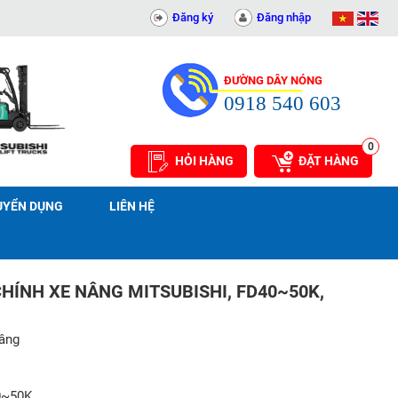
0311414081
Đăng ký
Đăng nhập
ĐƯỜNG DÂY NÓNG
0918 540 603
0
HỎI HÀNG
ĐẶT HÀNG
UYỂN DỤNG
LIÊN HỆ
HÍNH XE NÂNG MITSUBISHI, FD40~50K,
nâng
0~50K