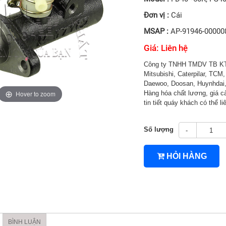
Đơn vị :
Cái
MSAP :
AP-91946-00000
Giá: Liên hệ
Công ty TNHH TMDV TB KT 
Mitsubishi, Caterpilar, TCM, 
Daewoo, Doosan, Huynhdai, H
Hover to zoom
Hàng hóa chất lương, giá cả
tin tiết quáy khách có thể l
4TNV94/4TNV98
Số lượng
-
HỎI HÀNG
BÌNH LUẬN