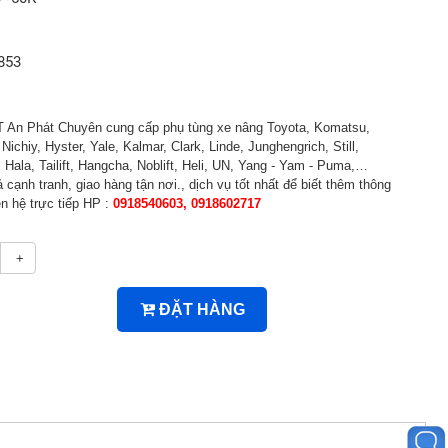
853
An Phát Chuyên cung cấp phụ tùng xe nâng Toyota, Komatsu,
Nichiy, Hyster, Yale, Kalmar, Clark, Linde, Junghengrich, Still,
ala, Tailift, Hangcha, Noblift, Heli, UN, Yang - Yam - Puma,…
 cạnh tranh, giao hàng tận nơi., dịch vụ tốt nhất để biết thêm thông
iên hệ trực tiếp HP :
0918540603, 0918602717
+
ĐẶT HÀNG