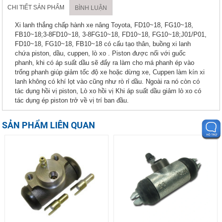
CHI TIẾT SẢN PHẨM
BÌNH LUẬN
Xi lanh thắng chấp hành xe nâng Toyota, FD10~18, FG10~18,
FB10~18;3-8FD10~18, 3-8FG10~18, FD10~18, FG10~18;J01/P01,
FD10~18, FG10~18, FB10~18 có cấu tạo thân, buồng xi lanh
chứa piston, dầu, cuppen, lò xo . Piston được nối với guốc
phanh, khi có áp suất dầu sẽ đẩy ra làm cho má phanh ép vào
trống phanh giúp giảm tốc độ xe hoặc dừng xe, Cuppen làm kín xi
lanh không có khí lọt vào cũng như rò rỉ dầu. Ngoài ra nó còn có
tác dụng hồi vị piston, Lò xo hồi vị Khi áp suất dầu giảm lò xo có
tác dụng ép piston trở về vị trí ban đầu.
SẢN PHẨM LIÊN QUAN