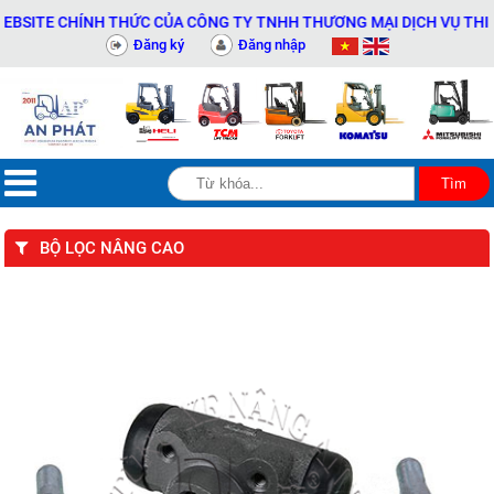
ITE CHÍNH THỨC CỦA CÔNG TY TNHH THƯƠNG MẠI DỊCH VỤ THIẾT BỊ
Đăng ký
Đăng nhập
BỘ LỌC NÂNG CAO