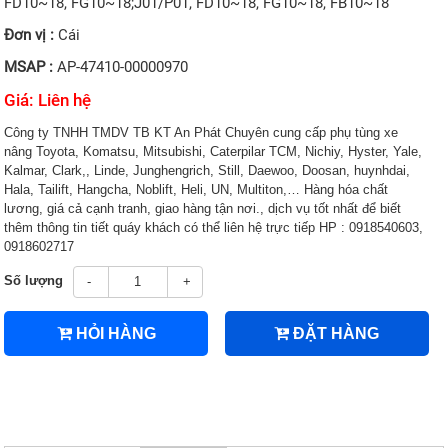
FD10~18, FG10~18;J01/P01, FD10~18, FG10~18, FB10~18
Đơn vị :
Cái
MSAP :
AP-47410-00000970
Giá: Liên hệ
Công ty TNHH TMDV TB KT An Phát Chuyên cung cấp phụ tùng xe
nâng Toyota, Komatsu, Mitsubishi, Caterpilar TCM, Nichiy, Hyster, Yale,
Kalmar, Clark,, Linde, Junghengrich, Still, Daewoo, Doosan, huynhdai,
Hala, Tailift, Hangcha, Noblift, Heli, UN, Multiton,… Hàng hóa chất
lương, giá cả cạnh tranh, giao hàng tận nơi., dịch vụ tốt nhất để biết
thêm thông tin tiết quáy khách có thể liên hệ trực tiếp HP : 0918540603,
0918602717
Số lượng
-
+
HỎI HÀNG
ĐẶT HÀNG