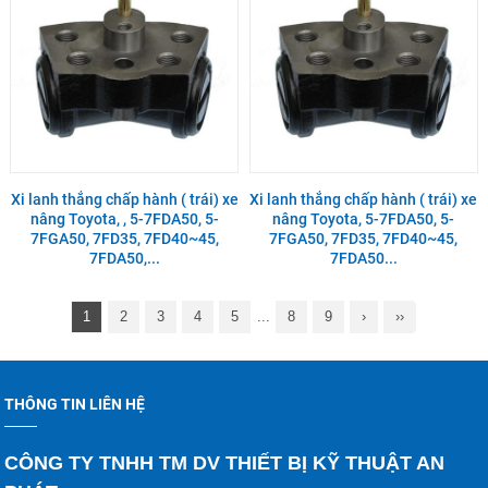
Xi lanh thắng chấp hành ( trái) xe
Xi lanh thắng chấp hành ( trái) xe
nâng Toyota, , 5-7FDA50, 5-
nâng Toyota, 5-7FDA50, 5-
7FGA50, 7FD35, 7FD40~45,
7FGA50, 7FD35, 7FD40~45,
7FDA50,...
7FDA50...
1
2
3
4
5
...
8
9
›
››
THÔNG TIN LIÊN HỆ
CÔNG TY TNHH TM DV THIẾT BỊ KỸ THUẬT AN