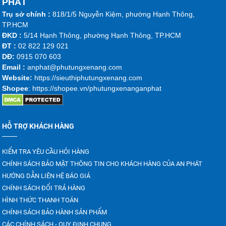
PHÁT
Trụ sở chính :
818/1/5 Nguyễn Kiệm, phường Hạnh Thông,
TP.HCM
ĐKD :
5/14 Hạnh Thông, phường Hạnh Thông, TP.HCM
ĐT :
02 822 129 021
DĐ:
0915 070 603
Emai
l :
anphat@phutungxenang.com
Website:
https://sieuthiphutungxenang.com
Shopee
: https://shopee.vn/phutungxenanganphat
HỖ TRỢ KHÁCH HÀNG
KIỂM TRA YÊU CẦU HỎI HÀNG
CHÍNH SÁCH BẢO MẬT THÔNG TIN CHO KHÁCH HÀNG CỦA AN PHÁT
HƯỚNG DẪN LIÊN HỆ BÁO GIÁ
CHÍNH SÁCH ĐỔI TRẢ HÀNG
HÌNH THỨC THANH TOÁN
CHÍNH SÁCH BẢO HÀNH SẢN PHẨM
CÁC CHÍNH SÁCH - QUY ĐỊNH CHUNG