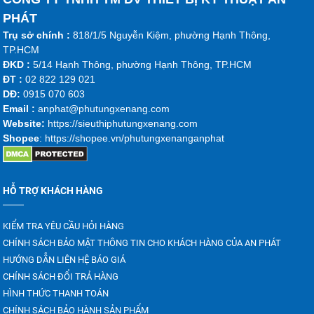
PHÁT
Trụ sở chính :
818/1/5 Nguyễn Kiệm, phường Hạnh Thông,
TP.HCM
ĐKD :
5/14 Hạnh Thông, phường Hạnh Thông, TP.HCM
ĐT :
02 822 129 021
DĐ:
0915 070 603
Emai
l :
anphat@phutungxenang.com
Website:
https://sieuthiphutungxenang.com
Shopee
: https://shopee.vn/phutungxenanganphat
HỖ TRỢ KHÁCH HÀNG
KIỂM TRA YÊU CẦU HỎI HÀNG
CHÍNH SÁCH BẢO MẬT THÔNG TIN CHO KHÁCH HÀNG CỦA AN PHÁT
HƯỚNG DẪN LIÊN HỆ BÁO GIÁ
CHÍNH SÁCH ĐỔI TRẢ HÀNG
HÌNH THỨC THANH TOÁN
CHÍNH SÁCH BẢO HÀNH SẢN PHẨM