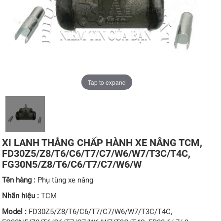
Tap to expand
XI LANH THẮNG CHẤP HÀNH XE NÂNG TCM,
FD30Z5/Z8/T6/C6/T7/C7/W6/W7/T3C/T4C,
FG30N5/Z8/T6/C6/T7/C7/W6/W
Tên hàng :
Phụ tùng xe nâng
Nhãn hiệu :
TCM
Model :
FD30Z5/Z8/T6/C6/T7/C7/W6/W7/T3C/T4C,