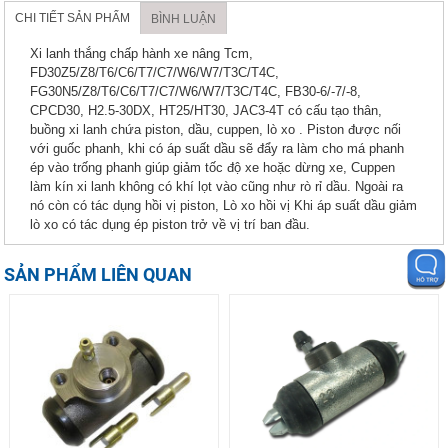
CHI TIẾT SẢN PHẨM
BÌNH LUẬN
Xi lanh thắng chấp hành xe nâng Tcm,
FD30Z5/Z8/T6/C6/T7/C7/W6/W7/T3C/T4C,
FG30N5/Z8/T6/C6/T7/C7/W6/W7/T3C/T4C, FB30-6/-7/-8,
CPCD30, H2.5-30DX, HT25/HT30, JAC3-4T có cấu tạo thân,
buồng xi lanh chứa piston, dầu, cuppen, lò xo . Piston được nối
với guốc phanh, khi có áp suất dầu sẽ đẩy ra làm cho má phanh
ép vào trống phanh giúp giảm tốc độ xe hoặc dừng xe, Cuppen
làm kín xi lanh không có khí lọt vào cũng như rò rỉ dầu. Ngoài ra
nó còn có tác dụng hồi vị piston, Lò xo hồi vị Khi áp suất dầu giảm
lò xo có tác dụng ép piston trở về vị trí ban đầu.
SẢN PHẨM LIÊN QUAN