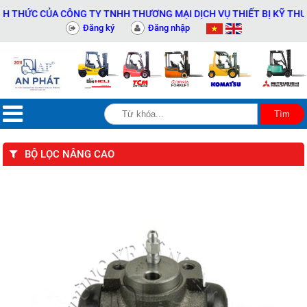
HỨC CỦA CÔNG TY TNHH THƯƠNG MẠI DỊCH VỤ THIẾT BỊ KỸ THUẬT A
Đăng ký
Đăng nhập
BỘ LỌC NÂNG CAO