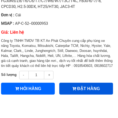
FG30N5/Z8/T6/C6/T7/C7/W6/W7/T3C/T4C, FB30-6/-7/-8,
CPCD30, H2.5-30DX, HT25/HT30, JAC3-4T
Đơn vị :
Cái
MSAP :
AP-C-52--00000953
Giá: Liên hệ
Công ty TNHH TMDV TB KT An Phát Chuyên cung cấp phụ tùng xe
nâng Toyota, Komatsu, Mitsubishi, Caterpilar TCM, Nichiy, Hyster, Yale,
Kalmar, Clark,, Linde, Junghengrich, Still, Daewoo, Doosan, huynhdai,
Hala, Tailift, Hangcha, Noblift, Heli, UN, Liftrite,… Hàng hóa chất lương,
giá cả cạnh tranh, giao hàng tận nơi., dịch vụ tốt nhất để biết thêm thông
tin tiết quáy khách có thể liên hệ trực tiếp HP : 0918540603, 0918602717
Số lượng
-
+
HỎI HÀNG
ĐẶT HÀNG