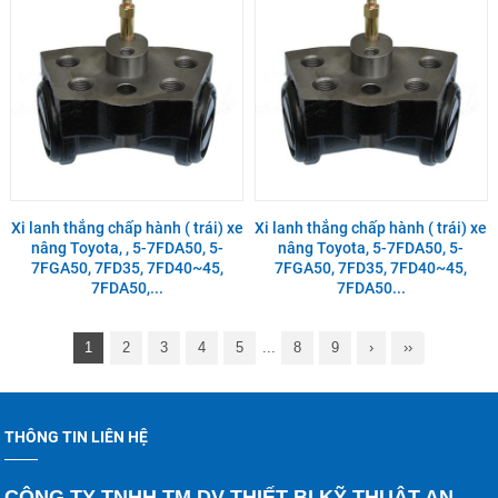
Xi lanh thắng chấp hành ( trái) xe
Xi lanh thắng chấp hành ( trái) xe
nâng Toyota, , 5-7FDA50, 5-
nâng Toyota, 5-7FDA50, 5-
7FGA50, 7FD35, 7FD40~45,
7FGA50, 7FD35, 7FD40~45,
7FDA50,...
7FDA50...
1
2
3
4
5
...
8
9
›
››
THÔNG TIN LIÊN HỆ
CÔNG TY TNHH TM DV THIẾT BỊ KỸ THUẬT AN