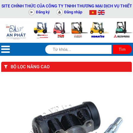
E CHÍNH THỨC CỦA CÔNG TY TNHH THƯƠNG MẠI DỊCH VỤ THIẾT BỊ K
Đăng ký
Đăng nhập
BỘ LỌC NÂNG CAO