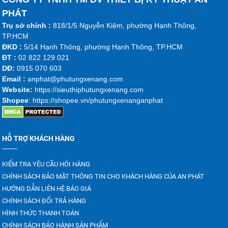
PHÁT
Trụ sở chính :
818/1/5 Nguyễn Kiệm, phường Hạnh Thông,
TP.HCM
ĐKD :
5/14 Hạnh Thông, phường Hạnh Thông, TP.HCM
ĐT :
02 822 129 021
DĐ:
0915 070 603
Emai
l :
anphat@phutungxenang.com
Website:
https://sieuthiphutungxenang.com
Shopee
: https://shopee.vn/phutungxenanganphat
HỖ TRỢ KHÁCH HÀNG
KIỂM TRA YÊU CẦU HỎI HÀNG
CHÍNH SÁCH BẢO MẬT THÔNG TIN CHO KHÁCH HÀNG CỦA AN PHÁT
HƯỚNG DẪN LIÊN HỆ BÁO GIÁ
CHÍNH SÁCH ĐỔI TRẢ HÀNG
HÌNH THỨC THANH TOÁN
CHÍNH SÁCH BẢO HÀNH SẢN PHẨM