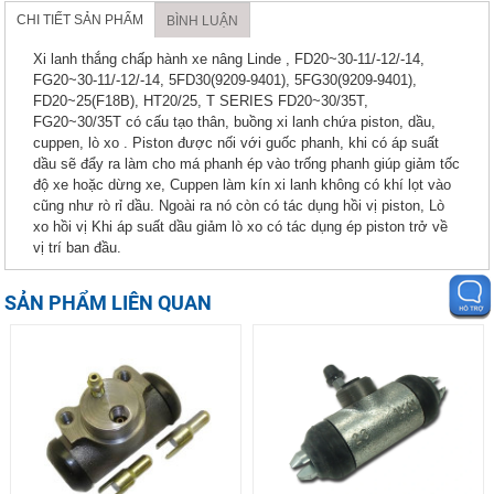
CHI TIẾT SẢN PHẨM
BÌNH LUẬN
Xi lanh thắng chấp hành xe nâng Linde , FD20~30-11/-12/-14,
FG20~30-11/-12/-14, 5FD30(9209-9401), 5FG30(9209-9401),
FD20~25(F18B), HT20/25, T SERIES FD20~30/35T,
FG20~30/35T có cấu tạo thân, buồng xi lanh chứa piston, dầu,
cuppen, lò xo . Piston được nối với guốc phanh, khi có áp suất
dầu sẽ đẩy ra làm cho má phanh ép vào trống phanh giúp giảm tốc
độ xe hoặc dừng xe, Cuppen làm kín xi lanh không có khí lọt vào
cũng như rò rỉ dầu. Ngoài ra nó còn có tác dụng hồi vị piston, Lò
xo hồi vị Khi áp suất dầu giảm lò xo có tác dụng ép piston trở về
vị trí ban đầu.
SẢN PHẨM LIÊN QUAN