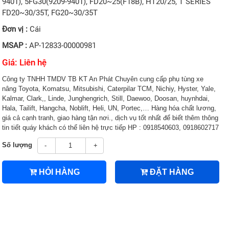
9401), 5FG30(9209-9401), FD20~25(F18B), HT20/25, T SERIES
FD20~30/35T, FG20~30/35T
Đơn vị :
Cái
MSAP :
AP-12833-00000981
Giá: Liên hệ
Công ty TNHH TMDV TB KT An Phát Chuyên cung cấp phụ tùng xe
nâng Toyota, Komatsu, Mitsubishi, Caterpilar TCM, Nichiy, Hyster, Yale,
Kalmar, Clark,, Linde, Junghengrich, Still, Daewoo, Doosan, huynhdai,
Hala, Tailift, Hangcha, Noblift, Heli, UN, Portec,… Hàng hóa chất lương,
giá cả cạnh tranh, giao hàng tận nơi., dịch vụ tốt nhất để biết thêm thông
tin tiết quáy khách có thể liên hệ trực tiếp HP : 0918540603, 0918602717
Số lượng
-
+
HỎI HÀNG
ĐẶT HÀNG