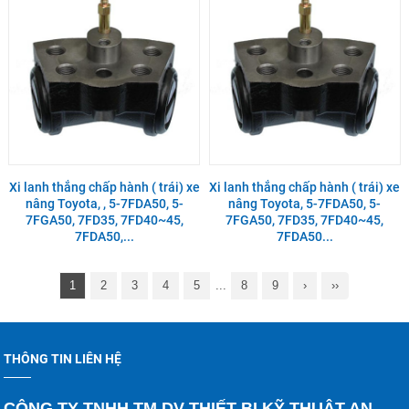
Xi lanh thắng chấp hành ( trái) xe
Xi lanh thắng chấp hành ( trái) xe
nâng Toyota, , 5-7FDA50, 5-
nâng Toyota, 5-7FDA50, 5-
7FGA50, 7FD35, 7FD40~45,
7FGA50, 7FD35, 7FD40~45,
7FDA50,...
7FDA50...
1
2
3
4
5
...
8
9
›
››
THÔNG TIN LIÊN HỆ
CÔNG TY TNHH TM DV THIẾT BỊ KỸ THUẬT AN