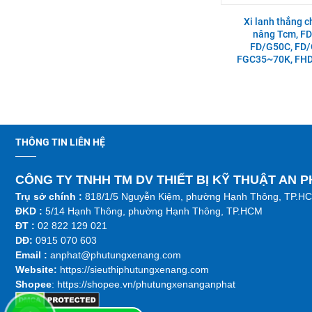
35,CPCD10-35,CPQ10-
35,CPQD10-35
Xi lanh thắng 
nâng Tcm, F
Bạc đầu to thanh truyền xe
FD/G50C, FD/
Ống dầu hồi xe nâng Xinchai
nâng Isuzu 4LB1 STD
490BPG, 495BPG, 498BPG
FGC35~70K, FHD3
Càng xe nâng Type II A type
Nắp xi lanh xe nâng Isuzu
100 * 40 * 1220 (phù hợp 1.5-
C240PKJ
2T)
THÔNG TIN LIÊN HỆ
Mâm ép xe nâng TCM FG20-
Nắp xi lanh xe nâng Isuzu
30N5/VC/C3C/C3C-A
C240PKJ | AP-Z-5-1-00003780
CÔNG TY TNHH TM DV THIẾT BỊ KỸ THUẬT AN 
Trụ sở chính :
818/1/5 Nguyễn Kiệm, phường Hạnh Thông, TP.H
ĐKD :
5/14 Hạnh Thông, phường Hạnh Thông, TP.HCM
Trục khuỷu xe nâng Toyota 2J
ĐT :
02 822 129 021
Tắc kê bánh sau xe nâng Heli
CPC(D)10-30,CPD10-
DĐ:
0915 070 603
30;CPCD20-30
Emai
l :
anphat@phutungxenang.com
Website:
https://sieuthiphutungxenang.com
Bơm nước xe nâng Komatsu
Shopee
: https://shopee.vn/phutungxenanganphat
Cam xoay xe nâng Nichiyu
4D94-2P
Nichiyu FB10-18 65 Series LH