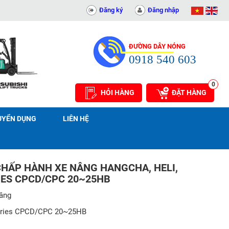
T - 0311414081
Đăng ký
Đăng nhập
ĐƯỜNG DÂY NÓNG
0918 540 603
0
HỎI HÀNG
ĐẶT HÀNG
UYỂN DỤNG
LIÊN HỆ
CHẤP HÀNH XE NÂNG HANGCHA, HELI,
IES CPCD/CPC 20~25HB
nâng
eries CPCD/CPC 20~25HB