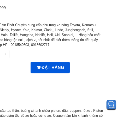
999
An Phát Chuyên cung cấp phụ tùng xe nâng Toyota, Komatsu,
Nichiy, Hyster, Yale, Kalmar, Clark,, Linde, Junghengrich, Still,
ala, Tailift, Hangcha, Noblift, Heli, UN, Snorkel,… Hàng hóa chất
ao hàng tận nơi., dịch vụ tốt nhất để biết thêm thông tin tiết quáy
tiếp HP : 0918540603, 0918602717
+
ĐẶT HÀNG
 tạo thân, buồng xi lanh chứa piston, dầu, cuppen, lò xo . Piston
giúp giảm tốc độ xe hoặc dừng xe, Cuppen làm kín xi lanh không có