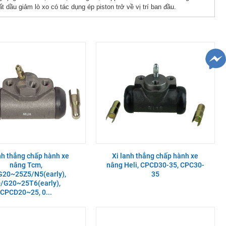
ất dầu giảm lò xo có tác dụng ép piston trở về vị trí ban đầu.
nh thắng chấp hành xe
Xi lanh thắng chấp hành xe
nâng Tcm,
nâng Heli, CPCD30-35, CPC30-
G20~25Z5/N5(early),
35
/G20~25T6(early),
CPCD20~25, 0...