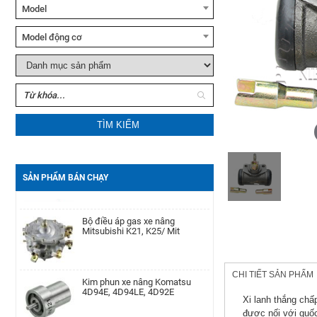
Model
Xe nâng tay Noblelift HPT20S
Model động cơ
Xe nâng dầu Noblelift
Bộ phớt xi lanh nghiêng xe nâng
CPC(D)20-38
TCM FD50-100Z8
TÌM KIẾM
Đèn hậu xe nâng Mitsubishi
Motor khởi động xe nâng
FD10-30N, FG10-30N
Yanmar
4D92E/4TNE92/4D94E/4D94LE/4TNE94/4D98E/4TNE98/
SẢN PHẨM BÁN CHẠY
Bộ điều áp gas xe nâng
Pít Tông xe nâng Toyota 1DZ-
Mitsubishi K21, K25/ Mit
Ⅱ/7-8FD(+0.25)
Kim phun xe nâng Komatsu
CHI TIẾT SẢN PHẨM
Máy phát điện xe nâng Dynamo
4D94E, 4D94LE, 4D92E
TCM 6BG1
Xi lanh thắng chấ
được nối với guốc