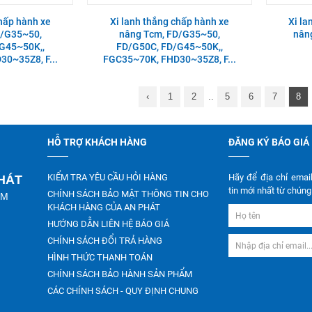
chấp hành xe
Xi lanh thắng chấp hành xe
Xi la
D/G35~50,
nâng Tcm, FD/G35~50,
nân
G45~50K,,
FD/G50C, FD/G45~50K,,
0~35Z8, F...
FGC35~70K, FHD30~35Z8, F...
‹
1
2
..
5
6
7
8
HỖ TRỢ KHÁCH HÀNG
ĐĂNG KÝ BÁO GIÁ
KIỂM TRA YÊU CẦU HỎI HÀNG
Hãy để địa chỉ emai
PHÁT
tin mới nhất từ chúng 
CHÍNH SÁCH BẢO MẬT THÔNG TIN CHO
CM
KHÁCH HÀNG CỦA AN PHÁT
HƯỚNG DẪN LIÊN HỆ BÁO GIÁ
CHÍNH SÁCH ĐỔI TRẢ HÀNG
HÌNH THỨC THANH TOÁN
CHÍNH SÁCH BẢO HÀNH SẢN PHẨM
CÁC CHÍNH SÁCH - QUY ĐỊNH CHUNG