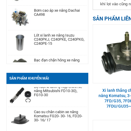
khí lọt vào cũng n
Bơm cao áp xe nâng Dachai
Phớt may ơ bánh trước xe nâng
CA498
Komatsu Kom. FD20-
30/-11/-12/-14/-15/-16/-17,FG20-
SẢN PHẨM LIÊ
30/-11/-12/-14/-15/-
Lót xi lanh xe nâng Isuzu
Cảm biến lọc dầu xe nâng TCM
C240PKJ, C240PKE, C240PKG,
TD27, QD32
C240PE-15
Bạc đạn chặn hông xe nâng
Bình dầu thắng xe nâng TCM
Komatsu FD20-30| -12 -16,
FD20-30Z5, FD10-18T12, FG10-
FB20-30EX8-11
18T12, FG20-30N5
SẢN PHẨM KHUYỄN MÃI
Càng xe nâng Type II A type
Bộ ruột xi lanh ly hợp chính xe
100 * 40 * 1220
nâng Mitsubishi FD10-30),
Xi lanh thắng 
FG10-30
nâng Komatsu, 3
7FD/G35, 7FD
7FDU/GU35~4
Bình ắc quy xe nâng TCM FB30-
Cao su chân cabin xe nâng
7 TEU FB30
Komatsu FG20- 30- 16, FD20-
30- 16/ 17
Lọc nhớt xe nâng Nissan TD27,