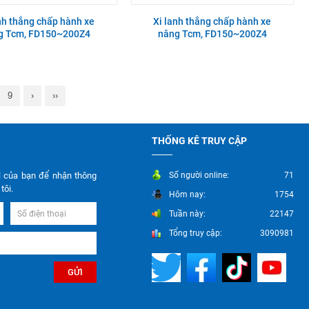
nh thắng chấp hành xe
Xi lanh thắng chấp hành xe
g Tcm, FD150~200Z4
nâng Tcm, FD150~200Z4
9
›
››
THỐNG KÊ TRUY CẬP
l của bạn để nhận thông
Số người online:
71
tôi.
Hôm nay:
1754
Tuần này:
22147
Tổng truy cập:
3090981