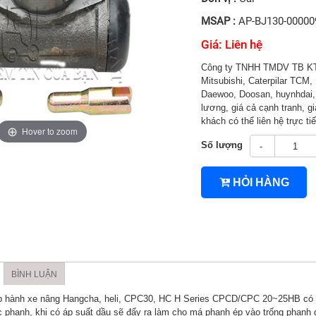
MSAP :
AP-BJ130-00000
Giá: Liên hệ
Công ty TNHH TMDV TB KT 
Mitsubishi, Caterpilar TCM, 
Daewoo, Doosan, huynhdai, H
lương, giá cả cạnh tranh, gi
khách có thể liên hệ trực 
Hover to zoom
Số lượng
-
4TNV94/4TNV98
HỎI HÀNG
BÌNH LUẬN
p hành xe nâng Hangcha, heli, CPC30, HC H Series CPCD/CPC 20~25HB có cấu
 phanh, khi có áp suất dầu sẽ đẩy ra làm cho má phanh ép vào trống phanh 