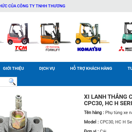
ỦA CÔNG TY TNHH THƯƠNG MẠI DỊCH VỤ THIẾT BỊ KỸ THUẬT AN PHÁ
GIỚI THIỆU
DỊCH VỤ
HỖ TRỢ KHÁCH HÀNG
T
XI LANH THẮNG 
CPC30, HC H SER
Tên hàng :
Phụ tùng xe 
Model :
CPC30, HC H S
Đơn vị :
Cái