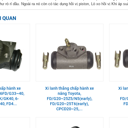
hư rò rỉ dầu. Ngoài ra nó còn có tác dụng hồi vị piston, Lò xo hồi vị Khi áp su
N QUAN
chấp hành xe
Xi lanh thắng chấp hành xe
Xi la
-6FD/G33~40,
nâng Toyota,
K/GK40, 6-
FD/G20~25Z5/N5(early),
FD/
0, FD4...
FD/G20~25T6(early),
FD
CPCD20~25,...