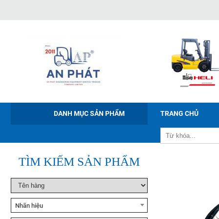
Xe nâng tay điện Noblelift
PWB-150/200/300
DANH MỤC SẢN PHẨM
TRANG CHỦ
Xe nâng điện ngồi lái Noblelift
CPD20-38
TÌM KIẾM SẢN PHẨM
Xe nâng bán tự động Noblelift
ESFH10
Nhãn hiệu