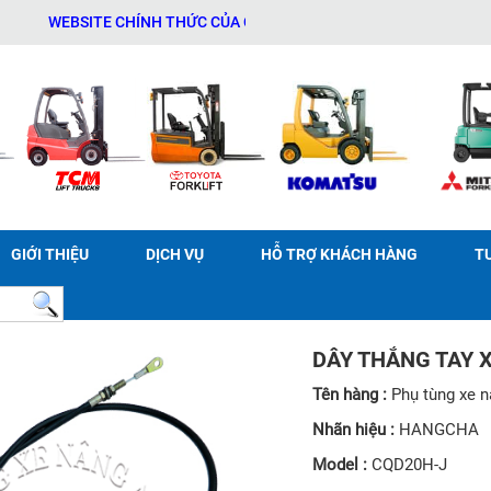
WEBSITE CHÍNH THỨC CỦA CÔNG TY TNHH THƯƠNG MẠI DỊCH VỤ THI
GIỚI THIỆU
DỊCH VỤ
HỖ TRỢ KHÁCH HÀNG
T
DÂY THẮNG TAY 
Tên hàng :
Phụ tùng xe 
Nhãn hiệu :
HANGCHA
Model :
CQD20H-J