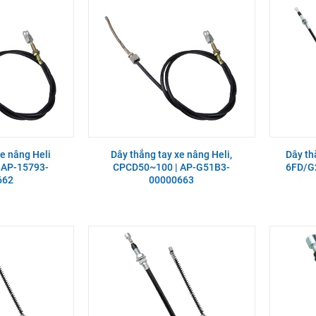
xe nâng Heli
Dây thắng tay xe nâng Heli,
Dây th
 AP-15793-
CPCD50~100 | AP-G51B3-
6FD/G
662
00000663