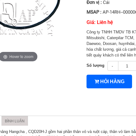
Đơn vị :
Cái
MSAP :
AP-14RH--00000
Giá: Liên hệ
Công ty TNHH TMDV TB KT 
Mitsubishi, Caterpilar TCM, 
Daewoo, Doosan, huynhdai, 
hóa chất lương, giá cả cạnh 
tiết quáy khách có thể liên
Hover to zoom
Số lượng
-
HỎI HÀNG
4TNV94/4TNV98
BÌNH LUẬN
nâng Hangcha , CQD20H-J gồm hai phần thân vỏ và ruột cáp, thân vỏ làm bằn