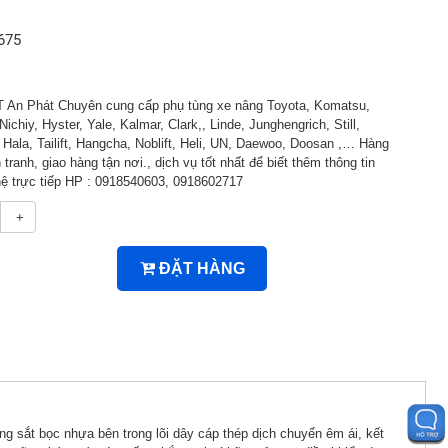
675
An Phát Chuyên cung cấp phụ tùng xe nâng Toyota, Komatsu,
Nichiy, Hyster, Yale, Kalmar, Clark,, Linde, Junghengrich, Still,
Hala, Tailift, Hangcha, Noblift, Heli, UN, Daewoo, Doosan ,… Hàng
tranh, giao hàng tận nơi., dịch vụ tốt nhất để biết thêm thông tin
 hệ trực tiếp HP : 0918540603, 0918602717
+
ĐẶT HÀNG
g sắt bọc nhựa bên trong lõi dây cáp thép dịch chuyển êm ái, kết