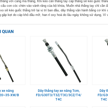
 thắng với càng má thắng, Khi kéo cần thắng tay cáp thắng sẽ kéo guốc thắn
cấu con cóc chèn vào vành răng của bộ khóa, Muốn nhả thắng tay chỉ cần ấn
 xo sẽ kéo guốc thắng trở lại vị trí ban đầu, dây thắng vận hành bắng cơ kh
 gặp kẹt do cáp khô dầu mỡ, han rỉ oxy hoá do lâu ngày không sử dụng, Vì v
N QUAN
y xe nâng
Dây thắng tay xe nâng Tcm,
Dây t
D20~35-XW/B
FD/G30T3/T3Z/T3C/3CZ/T4/
FD/G3
T4C
T4C 