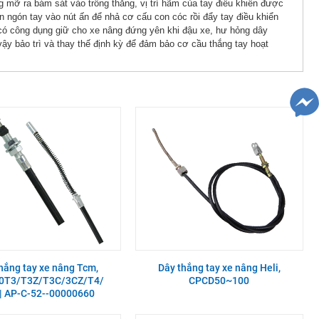
g mỡ ra bám sát vào trống thắng, vị trí hãm của tay điều khiển được
 ngón tay vào nút ấn để nhả cơ cấu con cóc rồi đẩy tay điều khiển
í có công dụng giữ cho xe nâng đứng yên khi đậu xe, hư hỏng dây
ậy bảo trì và thay thế định kỳ để đảm bảo cơ cầu thắng tay hoạt
hắng tay xe nâng Tcm,
Dây thắng tay xe nâng Heli,
0T3/T3Z/T3C/3CZ/T4/
CPCD50~100
| AP-C-52--00000660