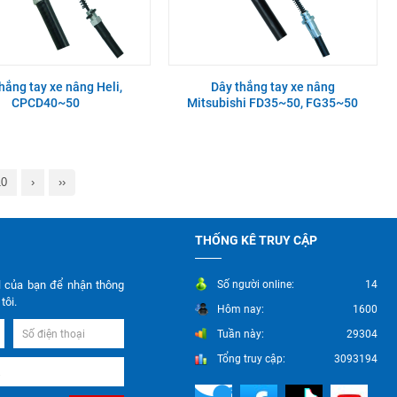
hắng tay xe nâng Heli,
Dây thắng tay xe nâng
CPCD40~50
Mitsubishi FD35~50, FG35~50
10
›
››
THỐNG KÊ TRUY CẬP
l của bạn để nhận thông
Số người online:
14
tôi.
Hôm nay:
1600
Tuần này:
29304
Tổng truy cập:
3093194