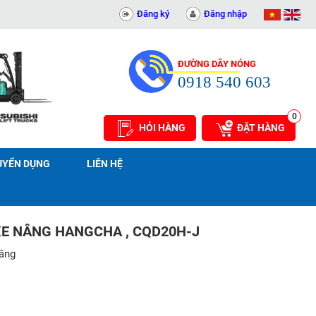
ẾT BỊ KỸ THUẬT AN PHÁT - 0311414081
Đăng ký
Đăng nhập
ĐƯỜNG DÂY NÓNG
0918 540 603
0
HỎI HÀNG
ĐẶT HÀNG
UYỂN DỤNG
LIÊN HỆ
XE NÂNG HANGCHA , CQD20H-J
nâng