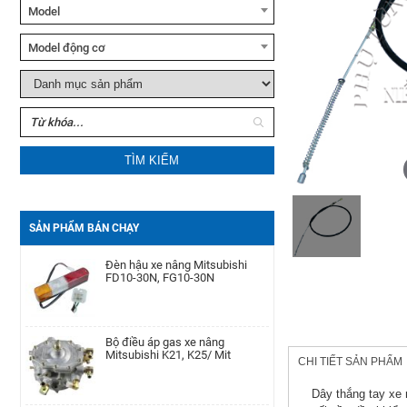
Model
Xe nâng tay cao Noblelift
SFH10/15
Model động cơ
Xe nâng tay Noblelift HPT20S
TÌM KIẾM
Xe nâng dầu Noblelift
CPC(D)20-38
Bộ phớt xi lanh nghiêng xe nâng
TCM FD50-100Z8
SẢN PHẨM BÁN CHẠY
Đèn hậu xe nâng Mitsubishi
FD10-30N, FG10-30N
Motor khởi động xe nâng
Yanmar
4D92E/4TNE92/4D94E/4D94LE/4TNE94/4D98E/4TNE98/
Bộ điều áp gas xe nâng
Mitsubishi K21, K25/ Mit
CHI TIẾT SẢN PHẨM
Pít Tông xe nâng Toyota 1DZ-
Ⅱ/7-8FD(+0.25)
Dây thắng tay xe 