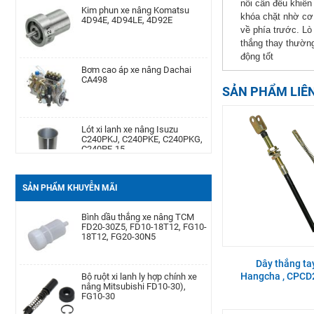
Kim phun xe nâng Komatsu
nối cần đều khiển
4D94E, 4D94LE, 4D92E
khóa chặt nhờ cơ 
Máy phát điện xe nâng Dynamo
về phía trước. Lò
TCM 6BG1
thắng thay thường
động tốt
Bơm cao áp xe nâng Dachai
CA498
Phớt may ơ bánh trước xe nâng
SẢN PHẨM LIÊ
Komatsu Kom. FD20-
30/-11/-12/-14/-15/-16/-17,FG20-
30/-11/-12/-14/-15/-
Lót xi lanh xe nâng Isuzu
C240PKJ, C240PKE, C240PKG,
C240PE-15
Cảm biến lọc dầu xe nâng TCM
TD27, QD32
Bạc đạn chặn hông xe nâng
SẢN PHẨM KHUYỄN MÃI
Komatsu FD20-30| -12 -16,
FB20-30EX8-11
Bình dầu thắng xe nâng TCM
FD20-30Z5, FD10-18T12, FG10-
18T12, FG20-30N5
Càng xe nâng Type II A type
100 * 40 * 1220
Dây thắng ta
Bộ ruột xi lanh ly hợp chính xe
Hangcha , CPC
nâng Mitsubishi FD10-30),
FG10-30
Bình ắc quy xe nâng TCM FB30-
7 TEU FB30