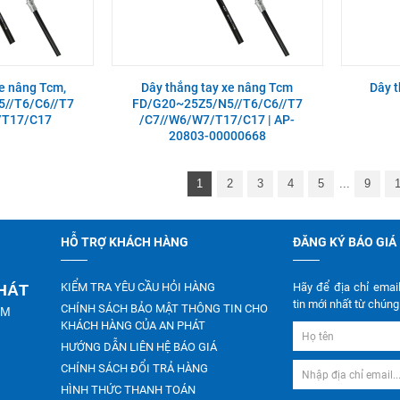
xe nâng Tcm,
Dây thắng tay xe nâng Tcm
Dây t
//T6/C6//T7
FD/G20~25Z5/N5//T6/C6//T7
/T17/C17
/C7//W6/W7/T17/C17 | AP-
20803-00000668
1
2
3
4
5
...
9
HỖ TRỢ KHÁCH HÀNG
ĐĂNG KÝ BÁO GIÁ
KIỂM TRA YÊU CẦU HỎI HÀNG
Hãy để địa chỉ emai
PHÁT
tin mới nhất từ chúng 
CHÍNH SÁCH BẢO MẬT THÔNG TIN CHO
CM
KHÁCH HÀNG CỦA AN PHÁT
HƯỚNG DẪN LIÊN HỆ BÁO GIÁ
CHÍNH SÁCH ĐỔI TRẢ HÀNG
HÌNH THỨC THANH TOÁN