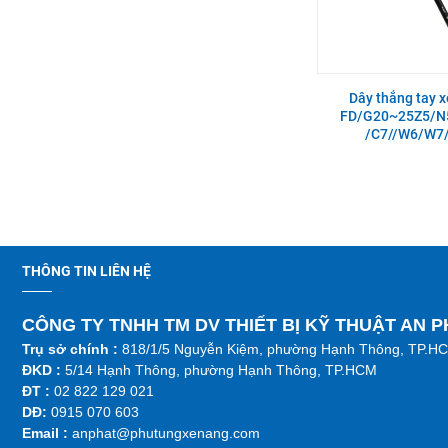
FG20-30N5, C6 MTM
Xe nâng điện đứng lái Noblelift
RT15-20-25ST2
Công tắc đèn xe nâng Heli
H2000 series CPC10-
Dây thắng tay 
35,CPCD10-35,CPQ10-
FD/G20~25Z5/N5
35,CPQD10-35
Bạc đầu to thanh truyền xe
/C7//W6/W7
nâng Isuzu 4LB1 STD
Ống dầu hồi xe nâng Xinchai
490BPG, 495BPG, 498BPG
Càng xe nâng Type II A type
100 * 40 * 1220 (phù hợp 1.5-
2T)
Nắp xi lanh xe nâng Isuzu
C240PKJ
THÔNG TIN LIÊN HỆ
Mâm ép xe nâng TCM FG20-
30N5/VC/C3C/C3C-A
CÔNG TY TNHH TM DV THIẾT BỊ KỸ THUẬT AN 
Nắp xi lanh xe nâng Isuzu
Trụ sở chính :
818/1/5 Nguyễn Kiệm, phường Hạnh Thông, TP.H
C240PKJ | AP-Z-5-1-00003780
ĐKD :
5/14 Hạnh Thông, phường Hạnh Thông, TP.HCM
Trục khuỷu xe nâng Toyota 2J
ĐT :
02 822 129 021
DĐ:
0915 070 603
Tắc kê bánh sau xe nâng Heli
Emai
l :
anphat@phutungxenang.com
CPC(D)10-30,CPD10-