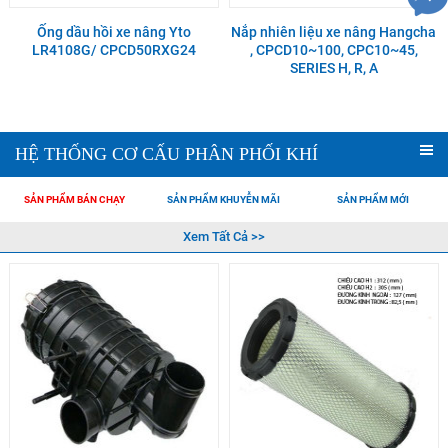
Ống dầu hồi xe nâng Yto
Nắp nhiên liệu xe nâng Hangcha
LR4108G/ CPCD50RXG24
, CPCD10~100, CPC10~45,
SERIES H, R, A
HỆ THỐNG CƠ CẤU PHÂN PHỐI KHÍ
SẢN PHẨM BÁN CHẠY
SẢN PHẨM KHUYỄN MÃI
SẢN PHẨM MỚI
Xem Tất Cả >>