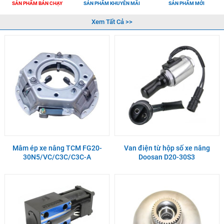
SẢN PHẨM BÁN CHẠY
SẢN PHẨM KHUYỄN MÃI
SẢN PHẨM MỚI
Xem Tất Cả >>
Mâm ép xe nâng TCM FG20-
Van điện từ hộp số xe nâng
30N5/VC/C3C/C3C-A
Doosan D20-30S3