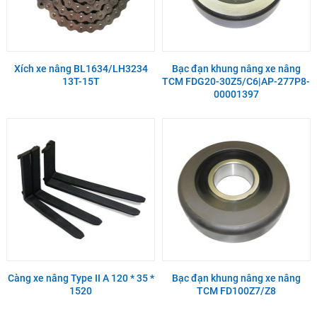
Xích xe nâng BL1634/LH3234
Bạc đạn khung nâng xe nâng
13T-15T
TCM FDG20-30Z5/C6|AP-277P8-
00001397
Càng xe nâng Type II A 120 * 35 *
Bạc đạn khung nâng xe nâng
1520
TCM FD100Z7/Z8