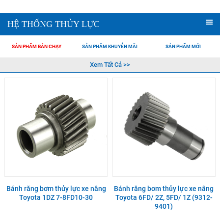
HỆ THỐNG THỦY LỰC
SẢN PHẨM BÁN CHẠY
SẢN PHẨM KHUYỄN MÃI
SẢN PHẨM MỚI
Xem Tất Cả >>
Bánh răng bơm thủy lực xe nâng
Bánh răng bơm thủy lực xe nâng
Toyota 1DZ 7-8FD10-30
Toyota 6FD/ 2Z, 5FD/ 1Z (9312-
9401)