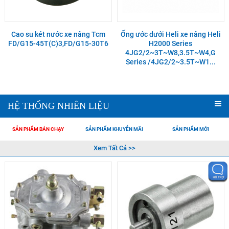
Cao su két nước xe nâng Tcm
Ống ước dưới Heli xe nâng Heli
FD/G15-45T(C)3,FD/G15-30T6
H2000 Series
4JG2/2~3T~W8,3.5T~W4,G
Series /4JG2/2~3.5T~W1...
HỆ THỐNG NHIÊN LIỆU
SẢN PHẨM BÁN CHẠY
SẢN PHẨM KHUYỄN MÃI
SẢN PHẨM MỚI
Xem Tất Cả >>