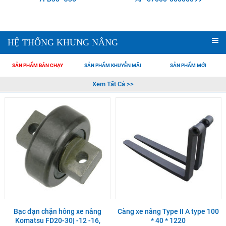
HỆ THỐNG KHUNG NÂNG
SẢN PHẨM BÁN CHẠY
SẢN PHẨM KHUYỄN MÃI
SẢN PHẨM MỚI
Xem Tất Cả >>
Bạc đạn chặn hông xe nâng
Càng xe nâng Type II A type 100
Komatsu FD20-30| -12 -16,
* 40 * 1220