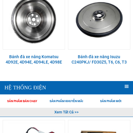
Bánh đà xe nâng Komatsu
Bánh đà xe nâng Isuzu
4D92E, 4D94E, 4D94LE, 4D98E
C240PKJ/ FD30Z5, T6, C6, T3
HỆ THỐNG ĐIỆN
SẢN PHẨM BÁN CHẠY
SẢN PHẨM KHUYỄN MÃI
SẢN PHẨM MỚI
Xem Tất Cả >>