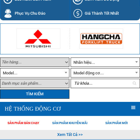
Phục Vụ Chu Đáo
Giá Thành Tốt Nhất
Nhãn hiệu...
Model...
Model động cơ...
TÌM KIẾM
HỆ THỐNG ĐỘNG CƠ
SẢN PHẨM BÁN CHẠY
SẢN PHẨM KHUYỄN MÃI
SẢN PHẨM MỚI
Xem Tất Cả >>