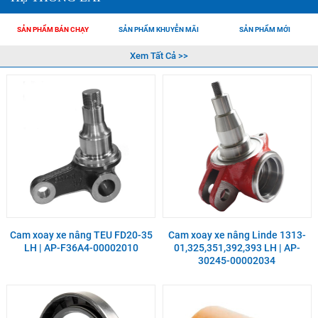
SẢN PHẨM BÁN CHẠY
SẢN PHẨM KHUYỄN MÃI
SẢN PHẨM MỚI
Xem Tất Cả >>
Cam xoay xe nâng TEU FD20-35
Cam xoay xe nâng Linde 1313-
LH | AP-F36A4-00002010
01,325,351,392,393 LH | AP-
30245-00002034