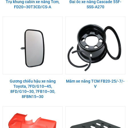
Trụ khung cabin xe nâng Tcm,
Đai ốc xe nâng Cascade 55F-
FD20~30T3CD/CS-A
SSS-A270
Gương chiếu hậu xe nâng
Mâm xe nâng TCM FB20-25/-7/-
Toyota, 7FD/G10~45,
V
8FD/G10~30, 7FB10~30,
8FBN15~30