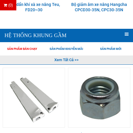
Ống dẩn khí xà xe nâng Teu,
Bộ giảm âm xe nâng Hangcha
(0)
FD20~30
CPCD30-35N, CPC30-35N
HỆ THỐNG KHUNG GẦM
SẢN PHẨM BÁN CHẠY
SẢN PHẨM KHUYỄN MÃI
SẢN PHẨM MỚI
Xem Tất Cả >>