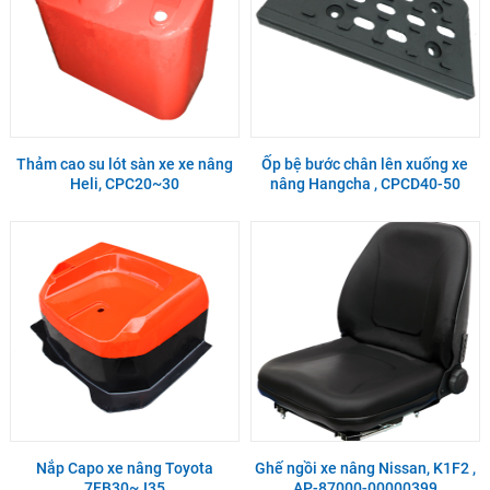
Thảm cao su lót sàn xe xe nâng
Ốp bệ bước chân lên xuống xe
Heli, CPC20~30
nâng Hangcha , CPCD40-50
Nắp Capo xe nâng Toyota
Ghế ngồi xe nâng Nissan, K1F2 ,
7FB30~J35
AP-87000-00000399