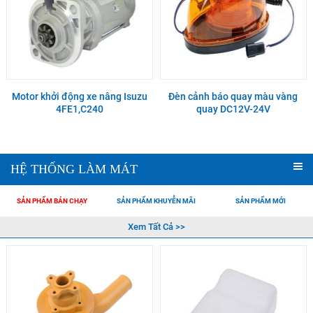
Motor khởi động xe nâng Isuzu
Đèn cảnh báo quay màu vàng
4FE1,C240
quay DC12V-24V
HỆ THỐNG LÀM MÁT
SẢN PHẨM BÁN CHẠY
SẢN PHẨM KHUYỄN MÃI
SẢN PHẨM MỚI
Xem Tất Cả >>