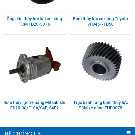
Ống dầu thủy lực hút xe nâng
Bơm thủy lực xe nâng Toyota
TCM FD20-30T6
7FD45-7FD50
Bơm thủy lực xe nâng Mitsubishi
Trục bánh răng bơm thuỷ lực
FD20-30/F18A/S4E, S4E2
TCM xe nâng FHD30Z5
HỆ THỐNG LÁI