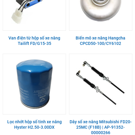
Van điện từ hộp số xe nâng
Biến mô xe nâng Hangcha
Tailift FD/G15-35
CPCD50-100/CY6102
Lọc nhớt hộp số tinh xe nâng
Dây số xe nâng Mitsubishi FD20-
Hyster H2.50-3.00DX
25MC (F18B) | AP-91352-
00000266