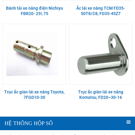
Bánh tải xe nâng điện Nichiyu
Ắc lái xe nâng TCM FD35-
FBR20- 25\ 75
50T8/C8, FD35-45Z7
Trục ắc giàn lái xe nâng Toyota,
Trục ắc giàn lái xe nâng
7FGD10-30
Komatsu, FD20~30-16
HỆ THỐNG HỘP SỐ