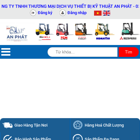
ẠI DỊCH VỤ THIẾT BỊ KỸ THUẬT AN PHÁT - 0311414081
Đăng ký
Đăng nhập
Giao Hàng Tận Nơi
Hàng Hoá Chất Lượng
Bảo Hành Sản Phẩm
Sản Phẩm Đa Dạng