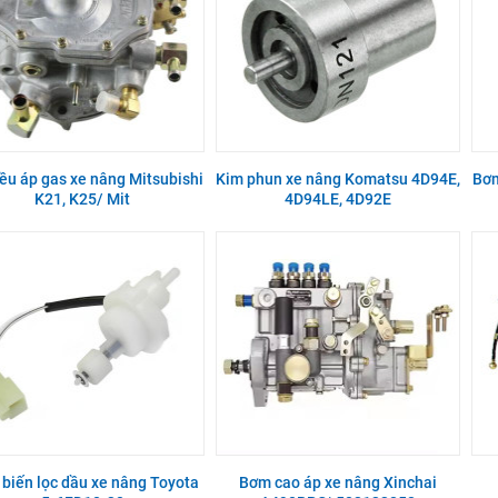
ều áp gas xe nâng Mitsubishi
Kim phun xe nâng Komatsu 4D94E,
Bơm
K21, K25/ Mit
4D94LE, 4D92E
biến lọc dầu xe nâng Toyota
Bơm cao áp xe nâng Xinchai