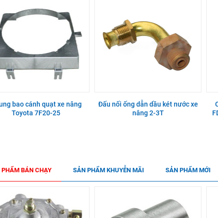
ung bao cánh quạt xe nâng
Đấu nối ống dẫn dầu két nước xe
Toyota 7F20-25
nâng 2-3T
F
 PHẨM BÁN CHẠY
SẢN PHẨM KHUYỄN MÃI
SẢN PHẨM MỚI