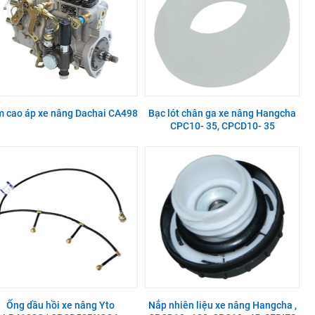
 cao áp xe nâng Dachai CA498
Bạc lót chân ga xe nâng Hangcha
CPC10- 35, CPCD10- 35
Ống dầu hồi xe nâng Yto
Nắp nhiên liệu xe nâng Hangcha ,