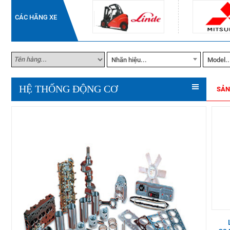
CÁC HÃNG XE
Nhãn hiệu...
Model..
HỆ THỐNG ĐỘNG CƠ
SẢN