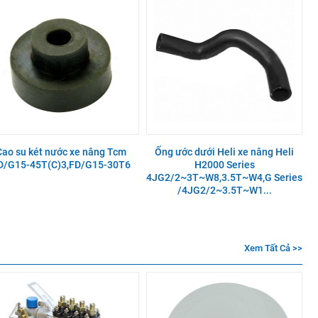
Cao su két nước xe nâng Tcm
Ống ước dưới Heli xe nâng Heli
D/G15-45T(C)3,FD/G15-30T6
H2000 Series
4JG2/2~3T~W8,3.5T~W4,G Series
/4JG2/2~3.5T~W1...
Xem Tất Cả >>