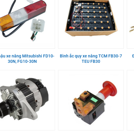
ậu xe nâng Mitsubishi FD10-
Bình ắc quy xe nâng TCM FB30-7
30N, FG10-30N
TEU FB30