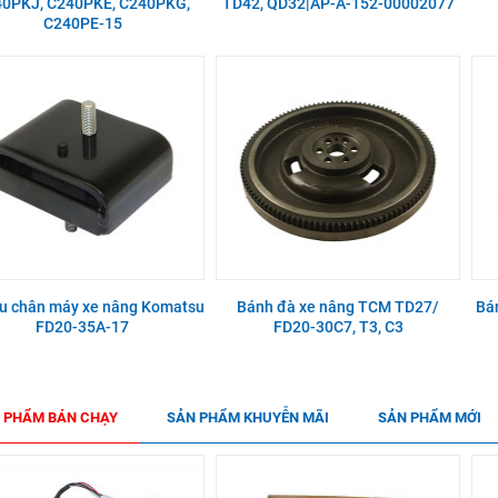
0PKJ, C240PKE, C240PKG,
TD42, QD32|AP-A-152-00002077
C240PE-15
u chân máy xe nâng Komatsu
Bánh đà xe nâng TCM TD27/
Bá
FD20-35A-17
FD20-30C7, T3, C3
 PHẨM BÁN CHẠY
SẢN PHẨM KHUYỄN MÃI
SẢN PHẨM MỚI