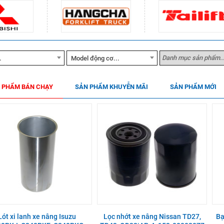
.
Model động cơ...
 PHẨM BÁN CHẠY
SẢN PHẨM KHUYỄN MÃI
SẢN PHẨM MỚI
Lót xi lanh xe nâng Isuzu
Lọc nhớt xe nâng Nissan TD27,
Bạ