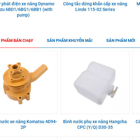
 phát điện xe nâng Dynamo
Công tắc dừng khẩn cấp xe nâng
M
uzu 6BD1/6BG1/6BB1 (with
Linde 115-02 Series
pump)
 PHẨM BÁN CHẠY
SẢN PHẨM KHUYỄN MÃI
SẢN PHẨM MỚI
nước xe nâng Komatsu 4D94-
Bình nước phụ xe nâng Hangcha
Cá
2P
CPC (Y/Q) D30-35