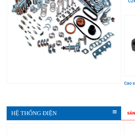
C24
Cao s
HỆ THỐNG ĐIỆN
SẢN