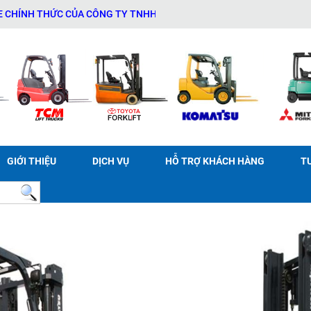
NG TY TNHH THƯƠNG MẠI DỊCH VỤ THIẾT BỊ KỸ THUẬT AN PHÁT - 0
GIỚI THIỆU
DỊCH VỤ
HỖ TRỢ KHÁCH HÀNG
T