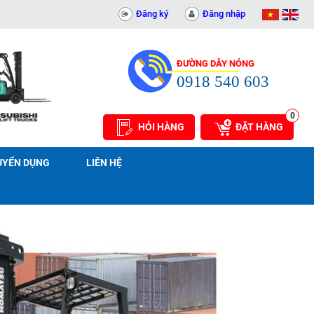
311414081
Đăng ký
Đăng nhập
ĐƯỜNG DÂY NÓNG
0918 540 603
0
HỎI HÀNG
ĐẶT HÀNG
UYỂN DỤNG
LIÊN HỆ