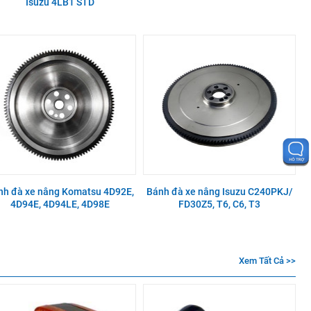
Isuzu 4LB1 STD
nh đà xe nâng Komatsu 4D92E,
Bánh đà xe nâng Isuzu C240PKJ/
4D94E, 4D94LE, 4D98E
FD30Z5, T6, C6, T3
Xem Tất Cả >>